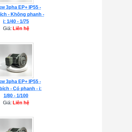
kw 3pha EP+ IP55 -
ích - Không phanh -
i: 1/40 - 1/75
Giá:
Liên hệ
kw 3pha EP+ IP55 -
bích - Có phanh - i:
1/80 - 1/100
Giá:
Liên hệ