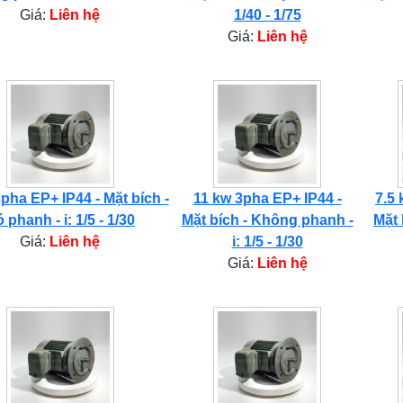
Giá:
Liên hệ
1/40 - 1/75
Giá:
Liên hệ
pha EP+ IP44 - Mặt bích -
11 kw 3pha EP+ IP44 -
7.5 
 phanh - i: 1/5 - 1/30
Mặt bích - Không phanh -
Mặt 
Giá:
Liên hệ
i: 1/5 - 1/30
Giá:
Liên hệ