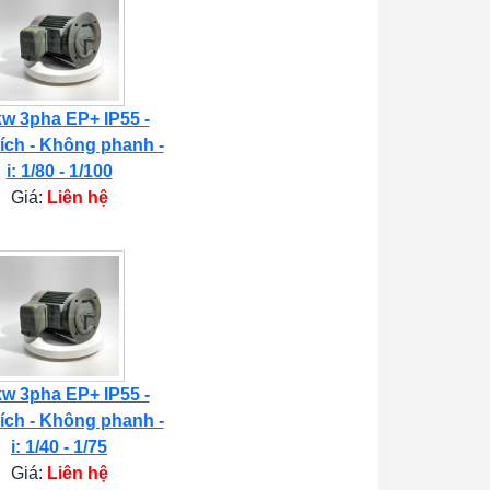
kw 3pha EP+ IP55 -
ích - Không phanh -
i: 1/80 - 1/100
Giá:
Liên hệ
kw 3pha EP+ IP55 -
ích - Không phanh -
i: 1/40 - 1/75
Giá:
Liên hệ