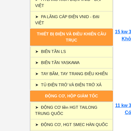
VIỆT
➤
PA LĂNG CÁP ĐIỆN VNID - ĐẠI
VIỆT
15 kw 3
THIẾT BỊ ĐIỆN VÀ ĐIỀU KHIỂN CẦU
Khôn
TRỤC
➤
BIẾN TẦN LS
➤
BIẾN TẦN YASKAWA
➤
TAY BẤM, TAY TRANG ĐIỀU KHIỂN
➤
TỦ ĐIỆN TRỞ VÀ ĐIỆN TRỞ XẢ
ĐỘNG CƠ, HỘP GIẢM TỐC
11 kw 3
➤
ĐỘNG CƠ liền HGT TAILONG
Có 
TRUNG QUỐC
➤
ĐỘNG CƠ, HGT SMEC HÀN QUỐC