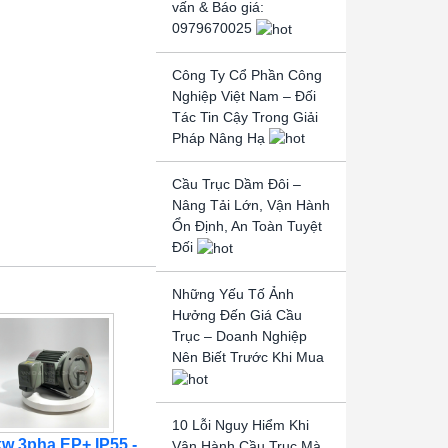
vấn & Báo giá:
0979670025
Công Ty Cổ Phần Công
Nghiệp Việt Nam – Đối
Tác Tin Cậy Trong Giải
Pháp Nâng Hạ
Cầu Trục Dầm Đôi –
Nâng Tải Lớn, Vận Hành
Ổn Định, An Toàn Tuyệt
Đối
Những Yếu Tố Ảnh
Hưởng Đến Giá Cầu
Trục – Doanh Nghiệp
Nên Biết Trước Khi Mua
10 Lỗi Nguy Hiểm Khi
kw 3pha EP+ IP55 -
Vận Hành Cầu Trục Mà