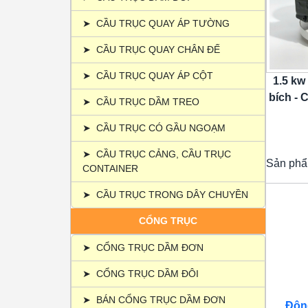
➤
CẦU TRỤC QUAY ÁP TƯỜNG
➤
CẦU TRỤC QUAY CHÂN ĐẾ
➤
CẦU TRỤC QUAY ÁP CỘT
1.5 kw
bích - C
➤
CẦU TRỤC DẦM TREO
➤
CẦU TRỤC CÓ GẦU NGOẠM
➤
CẦU TRỤC CẢNG, CẦU TRỤC
Sản phẩ
CONTAINER
➤
CẦU TRỤC TRONG DÂY CHUYỀN
CỔNG TRỤC
➤
CỔNG TRỤC DẦM ĐƠN
➤
CỔNG TRỤC DẦM ĐÔI
➤
BÁN CỔNG TRỤC DẦM ĐƠN
Động