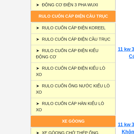
➤
ĐỘNG CƠ ĐIỆN 3 PHA WUXI
RULO CUỐN CÁP ĐIỆN CẦU TRỤC
➤
RULO CUỐN CÁP ĐIỆN KOREEL
➤
RULO CUỐN CÁP ĐIỆN CẦU TRỤC
11 kw 3
➤
RULO CUỐN CÁP ĐIỆN KIỂU
Có
ĐỘNG CƠ
➤
RULO CUỐN CÁP ĐIỆN KIỂU LÒ
XO
➤
RULO CUỐN ỐNG NƯỚC KIỂU LÒ
XO
➤
RULO CUỐN CÁP HÀN KIỂU LÒ
XO
XE GÒONG
11 kw 3
Không
➤
XE GÒONG CHỞ THÉP ỐNG