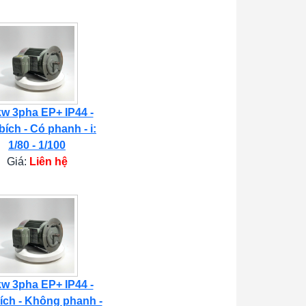
kw 3pha EP+ IP44 -
bích - Có phanh - i:
1/80 - 1/100
Giá:
Liên hệ
kw 3pha EP+ IP44 -
ích - Không phanh -