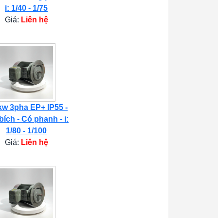
i: 1/40 - 1/75
Giá:
Liên hệ
kw 3pha EP+ IP55 -
bích - Có phanh - i:
1/80 - 1/100
Giá:
Liên hệ