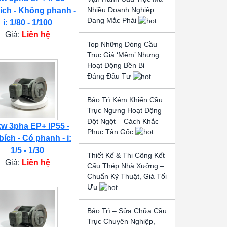
Nhiều Doanh Nghiệp
ích - Không phanh -
Đang Mắc Phải
i: 1/80 - 1/100
Giá:
Liên hệ
Top Những Dòng Cầu
Trục Giá ‘Mềm’ Nhưng
Hoạt Động Bền Bỉ –
Đáng Đầu Tư
Bảo Trì Kém Khiến Cầu
Trục Ngưng Hoạt Động
Đột Ngột – Cách Khắc
kw 3pha EP+ IP55 -
Phục Tận Gốc
bích - Có phanh - i:
1/5 - 1/30
Thiết Kế & Thi Công Kết
Giá:
Liên hệ
Cấu Thép Nhà Xưởng –
Chuẩn Kỹ Thuật, Giá Tối
Ưu
Bảo Trì – Sửa Chữa Cầu
Trục Chuyên Nghiệp,