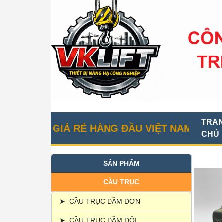
TRA
ỤC GIÁ RẺ HÀNG ĐẦU VIỆT NAM
CHỦ
SẢN PHẨM
CẦU TRỤC
➤
CẦU TRỤC DẦM ĐƠN
➤
CẦU TRỤC DẦM ĐÔI