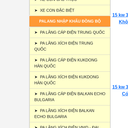
➤
XE CON ĐẶC BIỆT
15 kw 3
PALANG NHẬP KHẨU ĐỒNG BỘ
Khôn
➤
PA LĂNG CÁP ĐIỆN TRUNG QUỐC
➤
PA LĂNG XÍCH ĐIỆN TRUNG
QUỐC
➤
PA LĂNG CÁP ĐIỆN KUKDONG
HÀN QUỐC
➤
PA LĂNG XÍCH ĐIỆN KUKDONG
HÀN QUỐC
15 kw 3
➤
PA LĂNG CÁP ĐIỆN BALKAN ECHO
Có 
BULGARIA
➤
PA LĂNG XÍCH ĐIỆN BALKAN
ECHO BULGARIA
➤
PA LĂNG XÍCH ĐIỆN VNID - ĐẠI