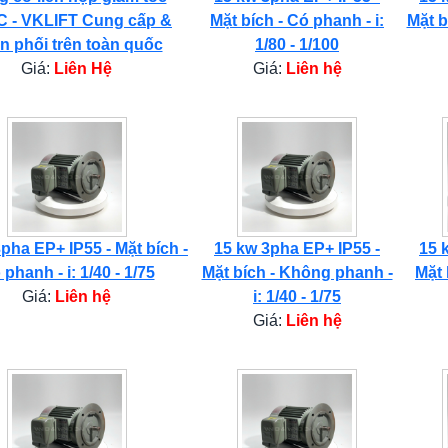
 - VKLIFT Cung cấp &
Mặt bích - Có phanh - i:
Mặt b
n phối trên toàn quốc
1/80 - 1/100
Giá:
Liên Hệ
Giá:
Liên hệ
pha EP+ IP55 - Mặt bích -
15 kw 3pha EP+ IP55 -
15 
phanh - i: 1/40 - 1/75
Mặt bích - Không phanh -
Mặt 
Giá:
Liên hệ
i: 1/40 - 1/75
Giá:
Liên hệ