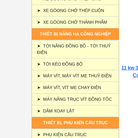
➤
XE GÒONG CHỞ THÉP CUỘN
➤
XE GÒONG CHỞ THÀNH PHẨM
THIẾT BỊ NÂNG HẠ CÔNG NGHIỆP
➤
TỜI NÂNG ĐỒNG BỘ - TỜI THUỶ
ĐIỆN
➤
TỜI KÉO ĐỒNG BỘ
11 kw 3
Có
➤
MÁY VÍT, MÁY VÍT ME THUỶ ĐIỆN
➤
MÁY VÍT, VÍT ME CHẠY ĐIỆN
➤
MÁY NÂNG TRỤC VÍT ĐỒNG TỐC
➤
DẦM XOAY LẬT
THIẾT BỊ, PHỤ KIỆN CẦU TRỤC
➤
PHỤ KIỆN CẦU TRỤC