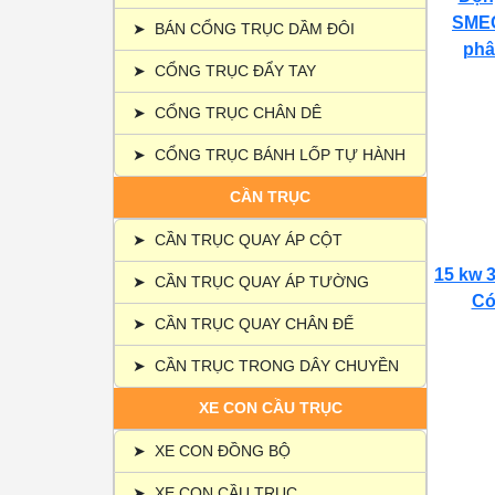
SMEC
➤
BÁN CỔNG TRỤC DẦM ĐÔI
phâ
➤
CỔNG TRỤC ĐẨY TAY
➤
CỔNG TRỤC CHÂN DÊ
➤
CỔNG TRỤC BÁNH LỐP TỰ HÀNH
CẦN TRỤC
➤
CẦN TRỤC QUAY ÁP CỘT
15 kw 3
➤
CẦN TRỤC QUAY ÁP TƯỜNG
Có 
➤
CẦN TRỤC QUAY CHÂN ĐẾ
➤
CẦN TRỤC TRONG DÂY CHUYỀN
XE CON CẦU TRỤC
➤
XE CON ĐỒNG BỘ
➤
XE CON CẦU TRỤC