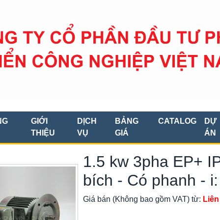
NG
GIỚI
DỊCH
BẢNG
CATALOG
DỰ
THIỆU
VỤ
GIÁ
ÁN
1.5 kw 3pha EP+ IP
bích - Có phanh - i:
Giá bán (Không bao gồm VAT) từ:
Liên