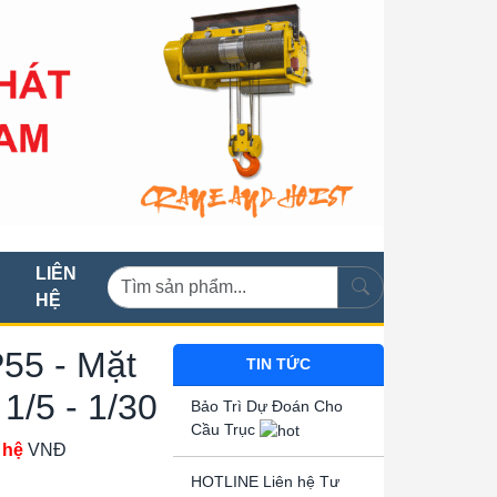
LIÊN
HỆ
55 - Mặt
TIN TỨC
 1/5 - 1/30
Bảo Trì Dự Đoán Cho
Cầu Trục
 hệ
VNĐ
HOTLINE Liên hệ Tư