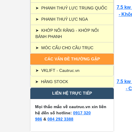
7.5 kw
➤
PHANH THUỶ LỰC TRUNG QUỐC
- Khôn
➤
PHANH THUỶ LỰC NGA
➤
KHỚP NỐI RĂNG - KHỚP NỐI
BÁNH PHANH
➤
MÓC CẨU CHO CẦU TRỤC
CÁC VẤN ĐỀ THƯỜNG GẶP
➤
VKLIFT - Cautruc.vn
7.5 kw
➤
HÀNG STOCK
- C
LIÊN HỆ TRỰC TIẾP
Mọi thắc mắc về cautruc.vn xin liên
hệ đến số hotline:
0917 320
986
&
084 292 3388