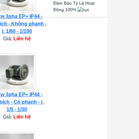
Đảm Bảo Tỷ Lệ Hoạt
Động 100%
kw 3pha EP+ IP44 -
ích - Không phanh -
i: 1/80 - 1/100
Giá:
Liên hệ
kw 3pha EP+ IP44 -
bích - Có phanh - i:
1/5 - 1/30
Giá:
Liên hệ