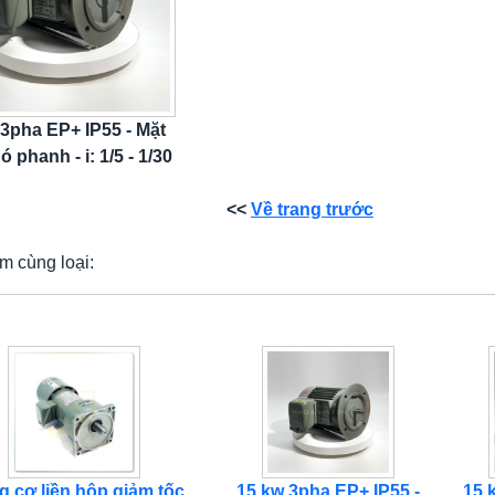
 3pha EP+ IP55 - Mặt
ó phanh - i: 1/5 - 1/30
<<
Về trang trước
m cùng loại:
 cơ liền hộp giảm tốc
15 kw 3pha EP+ IP55 -
15 