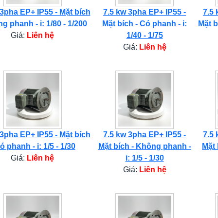
 3pha EP+ IP55 - Mặt bích
7.5 kw 3pha EP+ IP55 -
7.5 
g phanh - i: 1/80 - 1/200
Mặt bích - Có phanh - i:
Mặt b
Giá:
Liên hệ
1/40 - 1/75
Giá:
Liên hệ
 3pha EP+ IP55 - Mặt bích
7.5 kw 3pha EP+ IP55 -
7.5 
ó phanh - i: 1/5 - 1/30
Mặt bích - Không phanh -
Mặt 
Giá:
Liên hệ
i: 1/5 - 1/30
Giá:
Liên hệ