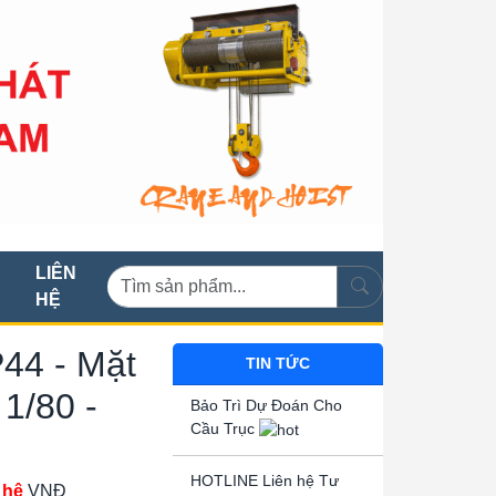
LIÊN
HỆ
44 - Mặt
TIN TỨC
 1/80 -
Bảo Trì Dự Đoán Cho
Cầu Trục
HOTLINE Liên hệ Tư
 hệ
VNĐ