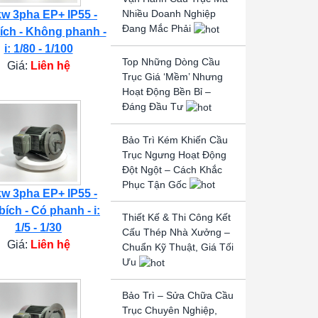
Nhiều Doanh Nghiệp
kw 3pha EP+ IP55 -
Đang Mắc Phải
ích - Không phanh -
i: 1/80 - 1/100
Top Những Dòng Cầu
Giá:
Liên hệ
Trục Giá ‘Mềm’ Nhưng
Hoạt Động Bền Bỉ –
Đáng Đầu Tư
Bảo Trì Kém Khiến Cầu
Trục Ngưng Hoạt Động
Đột Ngột – Cách Khắc
Phục Tận Gốc
kw 3pha EP+ IP55 -
bích - Có phanh - i:
Thiết Kế & Thi Công Kết
1/5 - 1/30
Cấu Thép Nhà Xưởng –
Giá:
Liên hệ
Chuẩn Kỹ Thuật, Giá Tối
Ưu
Bảo Trì – Sửa Chữa Cầu
Trục Chuyên Nghiệp,