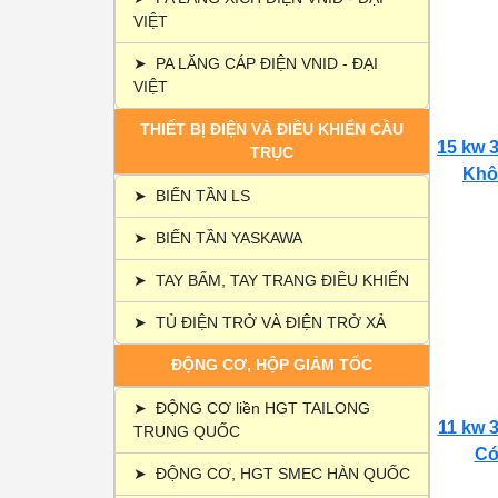
VIỆT
➤
PA LĂNG CÁP ĐIỆN VNID - ĐẠI
VIỆT
THIẾT BỊ ĐIỆN VÀ ĐIỀU KHIỂN CẦU
15 kw 3
TRỤC
Khôn
➤
BIẾN TẦN LS
➤
BIẾN TẦN YASKAWA
➤
TAY BẤM, TAY TRANG ĐIỀU KHIỂN
➤
TỦ ĐIỆN TRỞ VÀ ĐIỆN TRỞ XẢ
ĐỘNG CƠ, HỘP GIẢM TỐC
➤
ĐỘNG CƠ liền HGT TAILONG
11 kw 3
TRUNG QUỐC
Có 
➤
ĐỘNG CƠ, HGT SMEC HÀN QUỐC