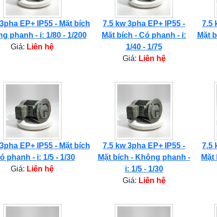
 3pha EP+ IP55 - Mặt bích
7.5 kw 3pha EP+ IP55 -
7.5 
g phanh - i: 1/80 - 1/200
Mặt bích - Có phanh - i:
Mặt b
Giá:
Liên hệ
1/40 - 1/75
Giá:
Liên hệ
 3pha EP+ IP55 - Mặt bích
7.5 kw 3pha EP+ IP55 -
7.5 
ó phanh - i: 1/5 - 1/30
Mặt bích - Không phanh -
Mặt 
Giá:
Liên hệ
i: 1/5 - 1/30
Giá:
Liên hệ