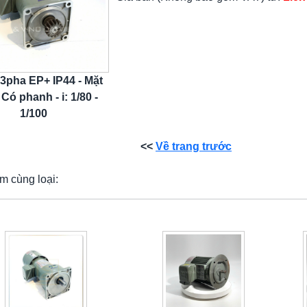
 3pha EP+ IP44 - Mặt
 Có phanh - i: 1/80 -
1/100
<<
Về trang trước
m cùng loại: