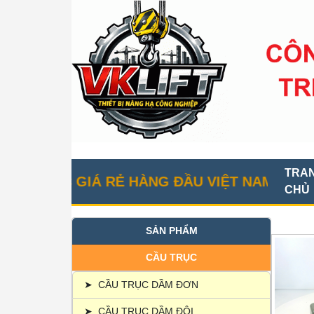
TRA
ỤC GIÁ RẺ HÀNG ĐẦU VIỆT NAM
CHỦ
SẢN PHẨM
CẦU TRỤC
➤
CẦU TRỤC DẦM ĐƠN
➤
CẦU TRỤC DẦM ĐÔI