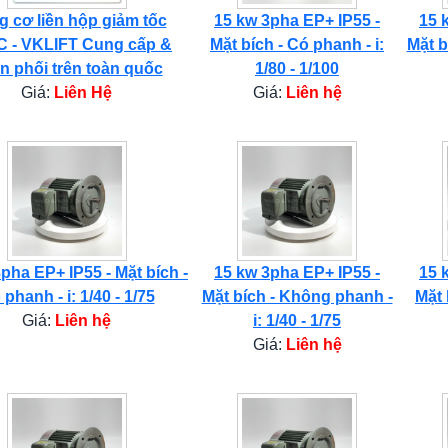
 cơ liền hộp giảm tốc
15 kw 3pha EP+ IP55 -
15 
 - VKLIFT Cung cấp &
Mặt bích - Có phanh - i:
Mặt b
n phối trên toàn quốc
1/80 - 1/100
Giá:
Liên Hệ
Giá:
Liên hệ
pha EP+ IP55 - Mặt bích -
15 kw 3pha EP+ IP55 -
15 
phanh - i: 1/40 - 1/75
Mặt bích - Không phanh -
Mặt 
Giá:
Liên hệ
i: 1/40 - 1/75
Giá:
Liên hệ