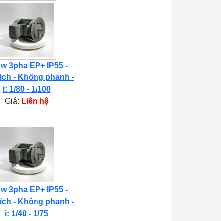
kw 3pha EP+ IP55 -
ích - Không phanh -
i: 1/80 - 1/100
Giá:
Liên hệ
kw 3pha EP+ IP55 -
ích - Không phanh -
i: 1/40 - 1/75