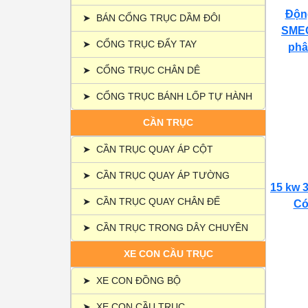
Động
➤
BÁN CỔNG TRỤC DẦM ĐÔI
SMEC
➤
CỔNG TRỤC ĐẨY TAY
phâ
➤
CỔNG TRỤC CHÂN DÊ
➤
CỔNG TRỤC BÁNH LỐP TỰ HÀNH
CẦN TRỤC
➤
CẦN TRỤC QUAY ÁP CỘT
➤
CẦN TRỤC QUAY ÁP TƯỜNG
15 kw 3
➤
CẦN TRỤC QUAY CHÂN ĐẾ
Có 
➤
CẦN TRỤC TRONG DÂY CHUYỀN
XE CON CẦU TRỤC
➤
XE CON ĐỒNG BỘ
➤
XE CON CẦU TRỤC