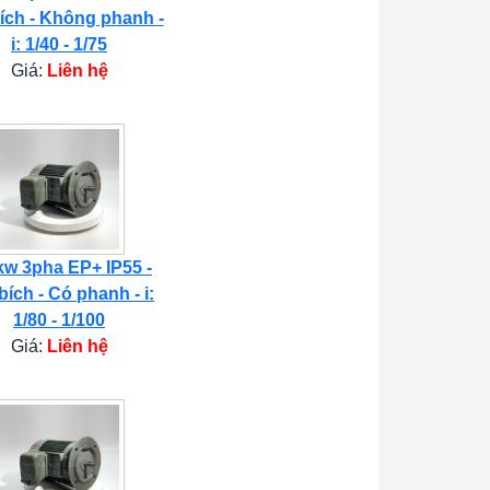
ích - Không phanh -
i: 1/40 - 1/75
Giá:
Liên hệ
kw 3pha EP+ IP55 -
bích - Có phanh - i:
1/80 - 1/100
Giá:
Liên hệ