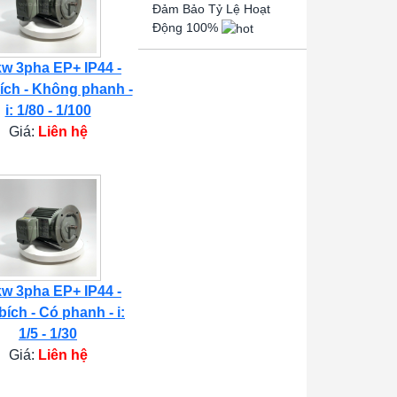
Đảm Bảo Tỷ Lệ Hoạt
Động 100%
kw 3pha EP+ IP44 -
ích - Không phanh -
i: 1/80 - 1/100
Giá:
Liên hệ
kw 3pha EP+ IP44 -
bích - Có phanh - i:
1/5 - 1/30
Giá:
Liên hệ