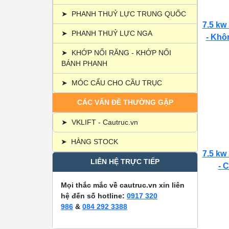
➤
PHANH THUỶ LỰC TRUNG QUỐC
7.5 kw
➤
PHANH THUỶ LỰC NGA
- Khôn
➤
KHỚP NỐI RĂNG - KHỚP NỐI
BÁNH PHANH
➤
MÓC CẨU CHO CẦU TRỤC
CÁC VẤN ĐỀ THƯỜNG GẶP
➤
VKLIFT - Cautruc.vn
➤
HÀNG STOCK
7.5 kw
LIÊN HỆ TRỰC TIẾP
- C
Mọi thắc mắc về cautruc.vn xin liên
hệ đến số hotline:
0917 320
986
&
084 292 3388