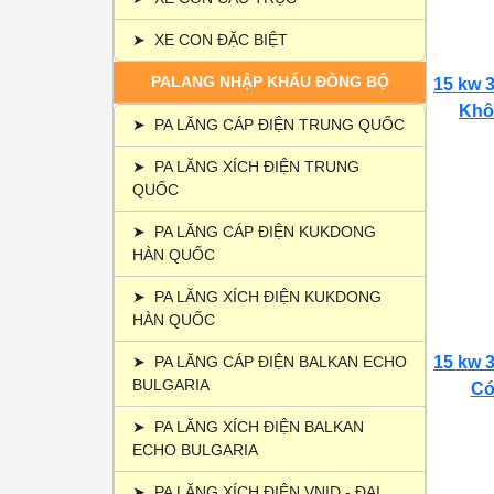
➤
XE CON ĐẶC BIỆT
PALANG NHẬP KHẨU ĐỒNG BỘ
15 kw 3
Khôn
➤
PA LĂNG CÁP ĐIỆN TRUNG QUỐC
➤
PA LĂNG XÍCH ĐIỆN TRUNG
QUỐC
➤
PA LĂNG CÁP ĐIỆN KUKDONG
HÀN QUỐC
➤
PA LĂNG XÍCH ĐIỆN KUKDONG
HÀN QUỐC
➤
PA LĂNG CÁP ĐIỆN BALKAN ECHO
15 kw 3
BULGARIA
Có 
➤
PA LĂNG XÍCH ĐIỆN BALKAN
ECHO BULGARIA
➤
PA LĂNG XÍCH ĐIỆN VNID - ĐẠI