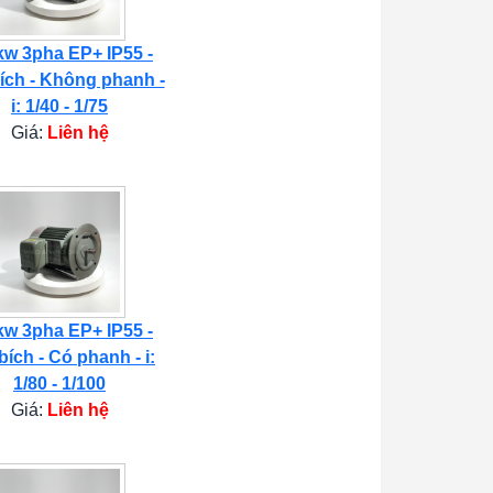
kw 3pha EP+ IP55 -
ích - Không phanh -
i: 1/40 - 1/75
Giá:
Liên hệ
kw 3pha EP+ IP55 -
bích - Có phanh - i:
1/80 - 1/100
Giá:
Liên hệ