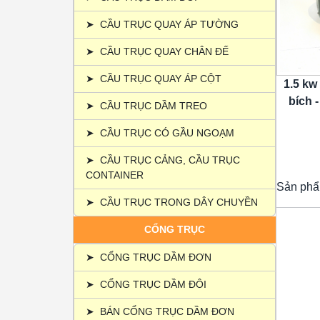
➤
CẦU TRỤC QUAY ÁP TƯỜNG
➤
CẦU TRỤC QUAY CHÂN ĐẾ
➤
CẦU TRỤC QUAY ÁP CỘT
1.5 kw
bích -
➤
CẦU TRỤC DẦM TREO
➤
CẦU TRỤC CÓ GẦU NGOẠM
➤
CẦU TRỤC CẢNG, CẦU TRỤC
CONTAINER
Sản phẩ
➤
CẦU TRỤC TRONG DÂY CHUYỀN
CỔNG TRỤC
➤
CỔNG TRỤC DẦM ĐƠN
➤
CỔNG TRỤC DẦM ĐÔI
➤
BÁN CỔNG TRỤC DẦM ĐƠN