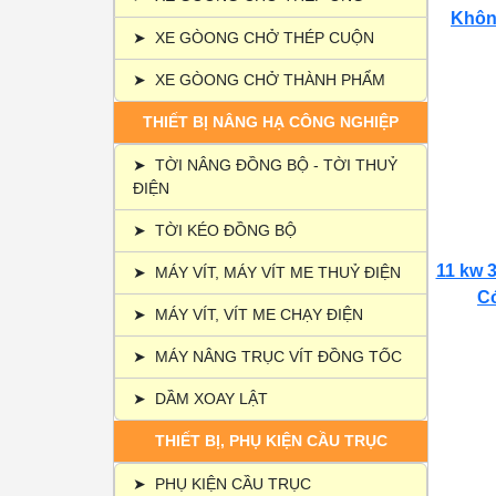
Không
➤
XE GÒONG CHỞ THÉP CUỘN
➤
XE GÒONG CHỞ THÀNH PHẨM
THIẾT BỊ NÂNG HẠ CÔNG NGHIỆP
➤
TỜI NÂNG ĐỒNG BỘ - TỜI THUỶ
ĐIỆN
➤
TỜI KÉO ĐỒNG BỘ
11 kw 3
➤
MÁY VÍT, MÁY VÍT ME THUỶ ĐIỆN
Có
➤
MÁY VÍT, VÍT ME CHẠY ĐIỆN
➤
MÁY NÂNG TRỤC VÍT ĐỒNG TỐC
➤
DẦM XOAY LẬT
THIẾT BỊ, PHỤ KIỆN CẦU TRỤC
➤
PHỤ KIỆN CẦU TRỤC