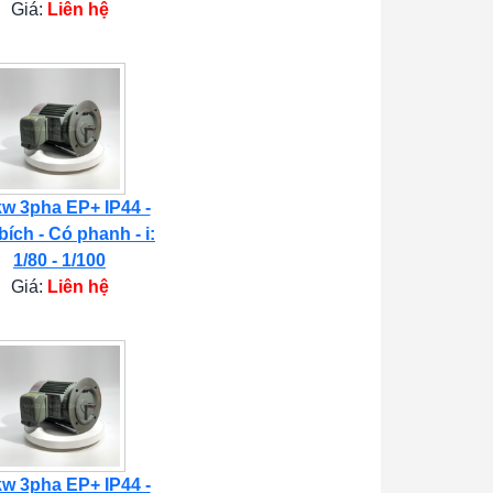
Giá:
Liên hệ
kw 3pha EP+ IP44 -
bích - Có phanh - i:
1/80 - 1/100
Giá:
Liên hệ
kw 3pha EP+ IP44 -