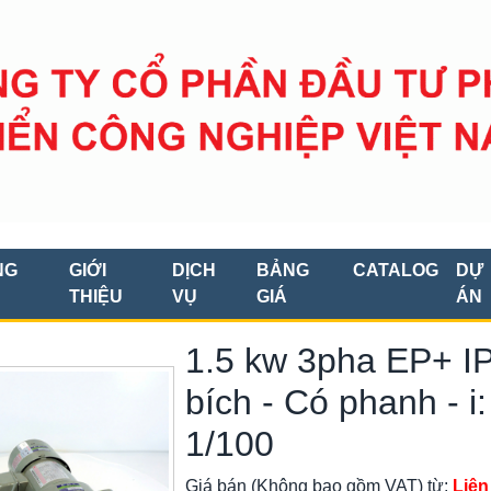
NG
GIỚI
DỊCH
BẢNG
CATALOG
DỰ
THIỆU
VỤ
GIÁ
ÁN
1.5 kw 3pha EP+ IP
bích - Có phanh - i:
1/100
Giá bán (Không bao gồm VAT) từ:
Liên