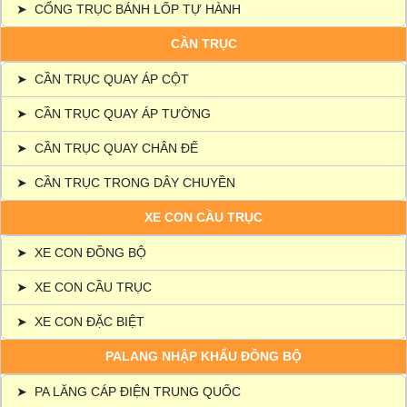
➤
CỔNG TRỤC BÁNH LỐP TỰ HÀNH
CẦN TRỤC
➤
CẦN TRỤC QUAY ÁP CỘT
➤
CẦN TRỤC QUAY ÁP TƯỜNG
➤
CẦN TRỤC QUAY CHÂN ĐẾ
➤
CẦN TRỤC TRONG DÂY CHUYỀN
XE CON CẦU TRỤC
➤
XE CON ĐỒNG BỘ
➤
XE CON CẦU TRỤC
➤
XE CON ĐẶC BIỆT
PALANG NHẬP KHẨU ĐỒNG BỘ
➤
PA LĂNG CÁP ĐIỆN TRUNG QUỐC