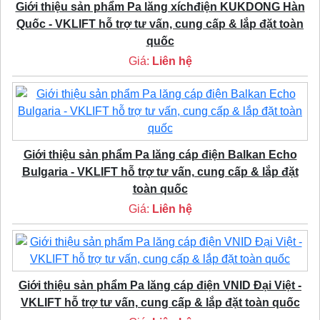
Giới thiệu sản phẩm Pa lăng xíchđiện KUKDONG Hàn
Quốc - VKLIFT hỗ trợ tư vấn, cung cấp & lắp đặt toàn
quốc
Giá:
Liên hệ
Giới thiệu sản phẩm Pa lăng cáp điện Balkan Echo
Bulgaria - VKLIFT hỗ trợ tư vấn, cung cấp & lắp đặt
toàn quốc
Giá:
Liên hệ
Giới thiệu sản phẩm Pa lăng cáp điện VNID Đại Việt -
VKLIFT hỗ trợ tư vấn, cung cấp & lắp đặt toàn quốc