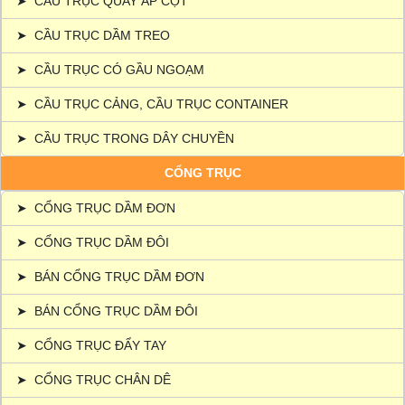
➤
CẦU TRỤC QUAY ÁP CỘT
➤
CẦU TRỤC DẦM TREO
➤
CẦU TRỤC CÓ GẦU NGOẠM
➤
CẦU TRỤC CẢNG, CẦU TRỤC CONTAINER
➤
CẦU TRỤC TRONG DÂY CHUYỀN
CỔNG TRỤC
➤
CỔNG TRỤC DẦM ĐƠN
➤
CỔNG TRỤC DẦM ĐÔI
➤
BÁN CỔNG TRỤC DẦM ĐƠN
➤
BÁN CỔNG TRỤC DẦM ĐÔI
➤
CỔNG TRỤC ĐẨY TAY
➤
CỔNG TRỤC CHÂN DÊ