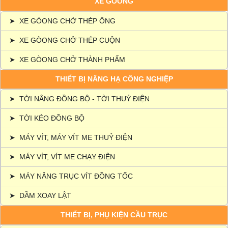
XE GÒONG
➤
XE GÒONG CHỞ THÉP ỐNG
➤
XE GÒONG CHỞ THÉP CUỘN
➤
XE GÒONG CHỞ THÀNH PHẨM
THIẾT BỊ NÂNG HẠ CÔNG NGHIỆP
➤
TỜI NÂNG ĐỒNG BỘ - TỜI THUỶ ĐIỆN
➤
TỜI KÉO ĐỒNG BỘ
➤
MÁY VÍT, MÁY VÍT ME THUỶ ĐIỆN
➤
MÁY VÍT, VÍT ME CHẠY ĐIỆN
➤
MÁY NÂNG TRỤC VÍT ĐỒNG TỐC
➤
DẦM XOAY LẬT
THIẾT BỊ, PHỤ KIỆN CẦU TRỤC