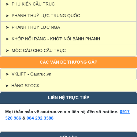
➤
PHỤ KIỆN CẦU TRỤC
➤
PHANH THUỶ LỰC TRUNG QUỐC
➤
PHANH THUỶ LỰC NGA
➤
KHỚP NỐI RĂNG - KHỚP NỐI BÁNH PHANH
➤
MÓC CẨU CHO CẦU TRỤC
CÁC VẤN ĐỀ THƯỜNG GẶP
➤
VKLIFT - Cautruc.vn
➤
HÀNG STOCK
LIÊN HỆ TRỰC TIẾP
Mọi thắc mắc về cautruc.vn xin liên hệ đến số hotline:
0917
320 986
&
084 292 3388