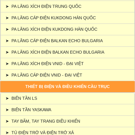
➤
PA LĂNG XÍCH ĐIỆN TRUNG QUỐC
➤
PA LĂNG CÁP ĐIỆN KUKDONG HÀN QUỐC
➤
PA LĂNG XÍCH ĐIỆN KUKDONG HÀN QUỐC
➤
PA LĂNG CÁP ĐIỆN BALKAN ECHO BULGARIA
➤
PA LĂNG XÍCH ĐIỆN BALKAN ECHO BULGARIA
➤
PA LĂNG XÍCH ĐIỆN VNID - ĐẠI VIỆT
➤
PA LĂNG CÁP ĐIỆN VNID - ĐẠI VIỆT
THIẾT BỊ ĐIỆN VÀ ĐIỀU KHIỂN CẦU TRỤC
➤
BIẾN TẦN LS
➤
BIẾN TẦN YASKAWA
➤
TAY BẤM, TAY TRANG ĐIỀU KHIỂN
➤
TỦ ĐIỆN TRỞ VÀ ĐIỆN TRỞ XẢ