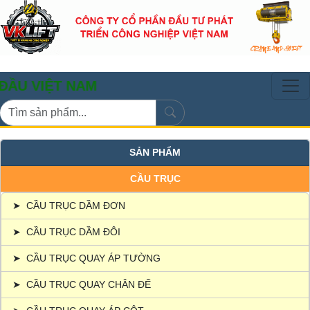
ỆT NAM
SẢN PHẨM
CẦU TRỤC
➤
CẦU TRỤC DẦM ĐƠN
➤
CẦU TRỤC DẦM ĐÔI
➤
CẦU TRỤC QUAY ÁP TƯỜNG
➤
CẦU TRỤC QUAY CHÂN ĐẾ