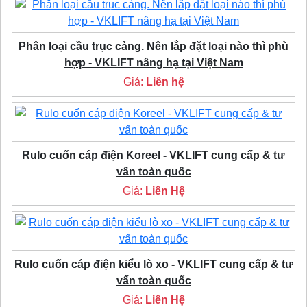
Phân loại cầu trục cảng. Nên lắp đặt loại nào thì phù
hợp - VKLIFT nâng hạ tại Việt Nam
Giá:
Liên hệ
Rulo cuốn cáp điện Koreel - VKLIFT cung cấp & tư
vấn toàn quốc
Giá:
Liên Hệ
Rulo cuốn cáp điện kiểu lò xo - VKLIFT cung cấp & tư
vấn toàn quốc
Giá:
Liên Hệ