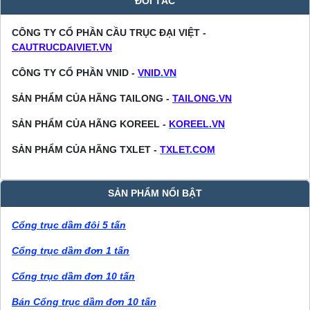
ĐỐI TÁC
CÔNG TY CỔ PHẦN CẦU TRỤC ĐẠI VIỆT -
CAUTRUCDAIVIET.VN
CÔNG TY CỔ PHẦN VNID -
VNID.VN
SẢN PHẨM CỦA HÃNG TAILONG -
TAILONG.VN
SẢN PHẨM CỦA HÃNG KOREEL -
KOREEL.VN
SẢN PHẨM CỦA HÃNG TXLET -
TXLET.COM
SẢN PHẨM NỔI BẬT
Cổng trục dầm đôi 5 tấn
Cổng trục dầm đơn 1 tấn
Cổng trục dầm đơn 10 tấn
Bán Cổng trục dầm đơn 10 tấn