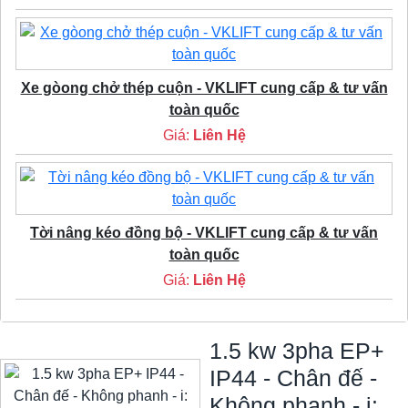
Xe gòong chở thép cuộn - VKLIFT cung cấp & tư vấn
toàn quốc
Giá:
Liên Hệ
Tời nâng kéo đồng bộ - VKLIFT cung cấp & tư vấn
toàn quốc
Giá:
Liên Hệ
1.5 kw 3pha EP+
IP44 - Chân đế -
Không phanh - i: