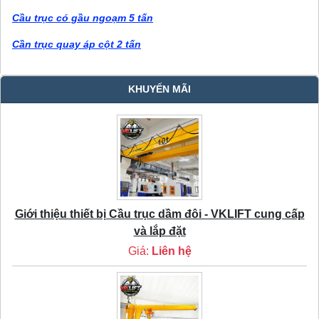
Cầu trục có gầu ngoạm 5 tấn
Cần trục quay áp cột 2 tấn
KHUYẾN MÃI
Giới thiệu thiết bị Cầu trục dầm đôi - VKLIFT cung cấp
và lắp đặt
Giá:
Liên hệ