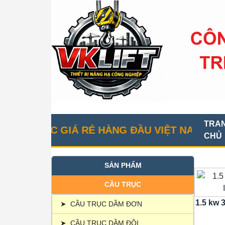
TRA
RỤC GIÁ RẺ HÀNG ĐẦU VIỆT NAM
CHỦ
SẢN PHẨM
CẦU TRỤC
1.5 kw 
➤
CẦU TRỤC DẦM ĐƠN
➤
CẦU TRỤC DẦM ĐÔI