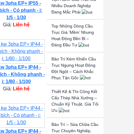
kw 3pha EP+ IP55 -
Nhiều Doanh Nghiệp
bích - Có phanh - i:
Đang Mắc Phải
1/5 - 1/30
Giá:
Liên hệ
Top Những Dòng Cầu
Trục Giá ‘Mềm’ Nhưng
Hoạt Động Bền Bỉ –
Đáng Đầu Tư
Bảo Trì Kém Khiến Cầu
Trục Ngưng Hoạt Động
kw 3pha EP+ IP44 -
Đột Ngột – Cách Khắc
ích - Không phanh -
Phục Tận Gốc
i: 1/80 - 1/100
Giá:
Liên hệ
Thiết Kế & Thi Công Kết
Cấu Thép Nhà Xưởng –
Chuẩn Kỹ Thuật, Giá Tối
Ưu
Bảo Trì – Sửa Chữa Cầu
Trục Chuyên Nghiệp,
kw 3pha EP+ IP44 -