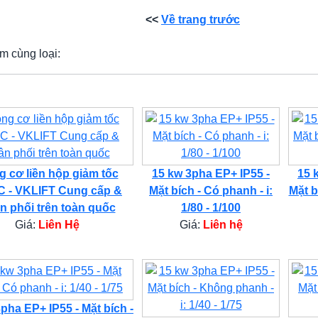
<<
Về trang trước
m cùng loại:
 cơ liền hộp giảm tốc
15 kw 3pha EP+ IP55 -
15 
 - VKLIFT Cung cấp &
Mặt bích - Có phanh - i:
Mặt b
n phối trên toàn quốc
1/80 - 1/100
Giá:
Liên Hệ
Giá:
Liên hệ
pha EP+ IP55 - Mặt bích -