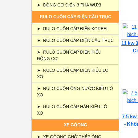
➤
ĐỘNG CƠ ĐIỆN 3 PHA WUXI
RULO CUỐN CÁP ĐIỆN CẦU TRỤC
➤
RULO CUỐN CÁP ĐIỆN KOREEL
➤
RULO CUỐN CÁP ĐIỆN CẦU TRỤC
11 kw 3
Có
➤
RULO CUỐN CÁP ĐIỆN KIỂU
ĐỘNG CƠ
➤
RULO CUỐN CÁP ĐIỆN KIỂU LÒ
XO
➤
RULO CUỐN ỐNG NƯỚC KIỂU LÒ
XO
➤
RULO CUỐN CÁP HÀN KIỂU LÒ
XO
7.5 kw
- Khôn
XE GÒONG
➤
XE GÒONG CHỞ THÉP ỐNG