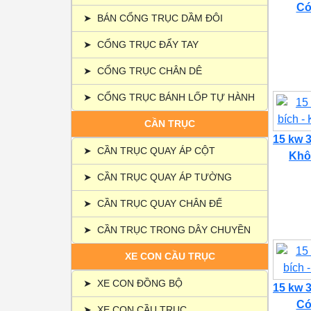
Có 
➤
BÁN CỔNG TRỤC DẦM ĐÔI
➤
CỔNG TRỤC ĐẨY TAY
➤
CỔNG TRỤC CHÂN DÊ
➤
CỔNG TRỤC BÁNH LỐP TỰ HÀNH
CẦN TRỤC
15 kw 3
➤
CẦN TRỤC QUAY ÁP CỘT
Khôn
➤
CẦN TRỤC QUAY ÁP TƯỜNG
➤
CẦN TRỤC QUAY CHÂN ĐẾ
➤
CẦN TRỤC TRONG DÂY CHUYỀN
XE CON CẦU TRỤC
➤
XE CON ĐỒNG BỘ
15 kw 3
Có 
➤
XE CON CẦU TRỤC