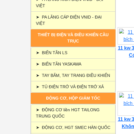
VIỆT
➤
PA LĂNG CÁP ĐIỆN VNID - ĐẠI
VIỆT
THIẾT BỊ ĐIỆN VÀ ĐIỀU KHIỂN CẦU
TRỤC
11 kw 3
➤
BIẾN TẦN LS
Có
➤
BIẾN TẦN YASKAWA
➤
TAY BẤM, TAY TRANG ĐIỀU KHIỂN
➤
TỦ ĐIỆN TRỞ VÀ ĐIỆN TRỞ XẢ
ĐỘNG CƠ, HỘP GIẢM TỐC
➤
ĐỘNG CƠ liền HGT TAILONG
TRUNG QUỐC
11 kw 3
Không
➤
ĐỘNG CƠ, HGT SMEC HÀN QUỐC