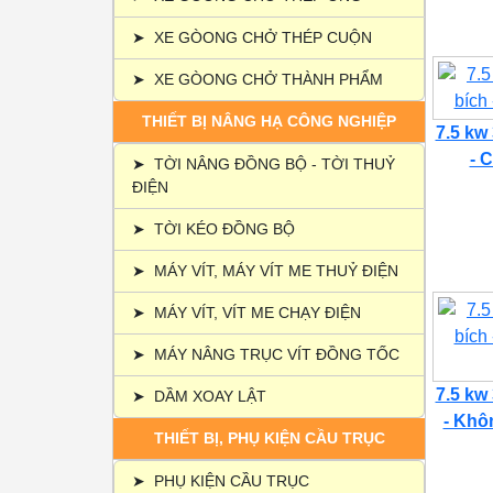
➤
XE GÒONG CHỞ THÉP CUỘN
➤
XE GÒONG CHỞ THÀNH PHẨM
THIẾT BỊ NÂNG HẠ CÔNG NGHIỆP
7.5 kw
- C
➤
TỜI NÂNG ĐỒNG BỘ - TỜI THUỶ
ĐIỆN
➤
TỜI KÉO ĐỒNG BỘ
➤
MÁY VÍT, MÁY VÍT ME THUỶ ĐIỆN
➤
MÁY VÍT, VÍT ME CHẠY ĐIỆN
➤
MÁY NÂNG TRỤC VÍT ĐỒNG TỐC
7.5 kw
➤
DẦM XOAY LẬT
- Khôn
THIẾT BỊ, PHỤ KIỆN CẦU TRỤC
➤
PHỤ KIỆN CẦU TRỤC