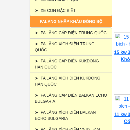
➤
XE CON ĐẶC BIỆT
PALANG NHẬP KHẨU ĐỒNG BỘ
➤
PA LĂNG CÁP ĐIỆN TRUNG QUỐC
➤
PA LĂNG XÍCH ĐIỆN TRUNG
QUỐC
15 kw 3
Khôn
➤
PA LĂNG CÁP ĐIỆN KUKDONG
HÀN QUỐC
➤
PA LĂNG XÍCH ĐIỆN KUKDONG
HÀN QUỐC
➤
PA LĂNG CÁP ĐIỆN BALKAN ECHO
BULGARIA
➤
PA LĂNG XÍCH ĐIỆN BALKAN
11 kw 3
ECHO BULGARIA
Có 
➤
PA LĂNG XÍCH ĐIỆN VNID - ĐẠI