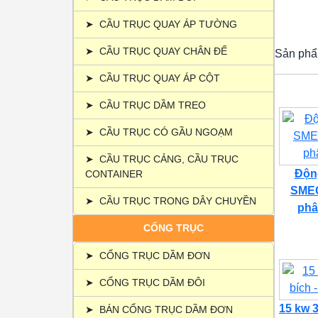
➤
CẦU TRỤC QUAY ÁP TƯỜNG
➤
CẦU TRỤC QUAY CHÂN ĐẾ
Sản phẩ
➤
CẦU TRỤC QUAY ÁP CỘT
➤
CẦU TRỤC DẦM TREO
➤
CẦU TRỤC CÓ GẦU NGOẠM
➤
CẦU TRỤC CẢNG, CẦU TRỤC
Động
CONTAINER
SMEC
➤
CẦU TRỤC TRONG DÂY CHUYỀN
phâ
CỔNG TRỤC
➤
CỔNG TRỤC DẦM ĐƠN
➤
CỔNG TRỤC DẦM ĐÔI
15 kw 3
➤
BÁN CỔNG TRỤC DẦM ĐƠN