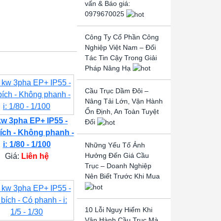
vấn & Báo giá:
0979670025
Công Ty Cổ Phần Công
Nghiệp Việt Nam – Đối
Tác Tin Cậy Trong Giải
Pháp Nâng Hạ
Cầu Trục Dầm Đôi –
Nâng Tải Lớn, Vận Hành
Ổn Định, An Toàn Tuyệt
kw 3pha EP+ IP55 -
Đối
ích - Không phanh -
i: 1/80 - 1/100
Những Yếu Tố Ảnh
Hưởng Đến Giá Cầu
Giá:
Liên hệ
Trục – Doanh Nghiệp
Nên Biết Trước Khi Mua
10 Lỗi Nguy Hiểm Khi
Vận Hành Cầu Trục Mà