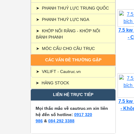
➤
PHANH THUỶ LỰC TRUNG QUỐC
➤
PHANH THUỶ LỰC NGA
7.5 kw
➤
KHỚP NỐI RĂNG - KHỚP NỐI
BÁNH PHANH
- C
➤
MÓC CẨU CHO CẦU TRỤC
CÁC VẤN ĐỀ THƯỜNG GẶP
➤
VKLIFT - Cautruc.vn
➤
HÀNG STOCK
LIÊN HỆ TRỰC TIẾP
7.5 kw
Mọi thắc mắc về cautruc.vn xin liên
- Khôn
hệ đến số hotline:
0917 320
986
&
084 292 3388