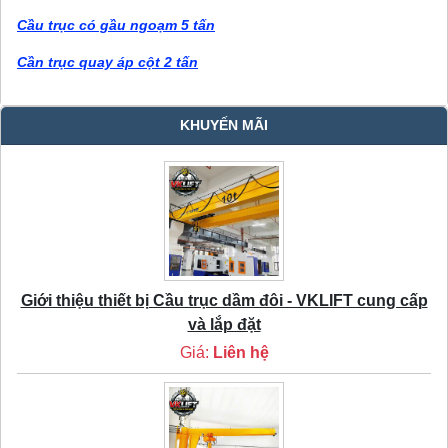
Cầu trục có gầu ngoạm 5 tấn
Cần trục quay áp cột 2 tấn
KHUYẾN MÃI
Giới thiệu thiết bị Cầu trục dầm đôi - VKLIFT cung cấp
và lắp đặt
Giá:
Liên hệ