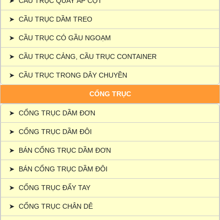
➤
CẦU TRỤC QUAY ÁP CỘT
➤
CẦU TRỤC DẦM TREO
➤
CẦU TRỤC CÓ GẦU NGOẠM
➤
CẦU TRỤC CẢNG, CẦU TRỤC CONTAINER
➤
CẦU TRỤC TRONG DÂY CHUYỀN
CỔNG TRỤC
➤
CỔNG TRỤC DẦM ĐƠN
➤
CỔNG TRỤC DẦM ĐÔI
➤
BÁN CỔNG TRỤC DẦM ĐƠN
➤
BÁN CỔNG TRỤC DẦM ĐÔI
➤
CỔNG TRỤC ĐẨY TAY
➤
CỔNG TRỤC CHÂN DÊ