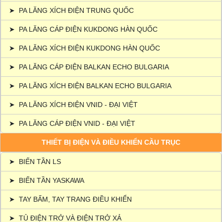
➤
PA LĂNG XÍCH ĐIỆN TRUNG QUỐC
➤
PA LĂNG CÁP ĐIỆN KUKDONG HÀN QUỐC
➤
PA LĂNG XÍCH ĐIỆN KUKDONG HÀN QUỐC
➤
PA LĂNG CÁP ĐIỆN BALKAN ECHO BULGARIA
➤
PA LĂNG XÍCH ĐIỆN BALKAN ECHO BULGARIA
➤
PA LĂNG XÍCH ĐIỆN VNID - ĐẠI VIỆT
➤
PA LĂNG CÁP ĐIỆN VNID - ĐẠI VIỆT
THIẾT BỊ ĐIỆN VÀ ĐIỀU KHIỂN CẦU TRỤC
➤
BIẾN TẦN LS
➤
BIẾN TẦN YASKAWA
➤
TAY BẤM, TAY TRANG ĐIỀU KHIỂN
➤
TỦ ĐIỆN TRỞ VÀ ĐIỆN TRỞ XẢ