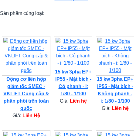
Sản phẩm cùng loại:
15 kw 3pha EP+
Động cơ liền hộp
IP55 - Mặt bích -
15 kw 3pha EP+
giảm tốc SMEC -
Có phanh - i:
IP55 - Mặt bích -
VKLIFT Cung cấp &
1/80 - 1/100
Không phanh -
phân phối trên toàn
Giá:
Liên hệ
i: 1/80 - 1/100
quốc
Giá:
Liên hệ
Giá:
Liên Hệ