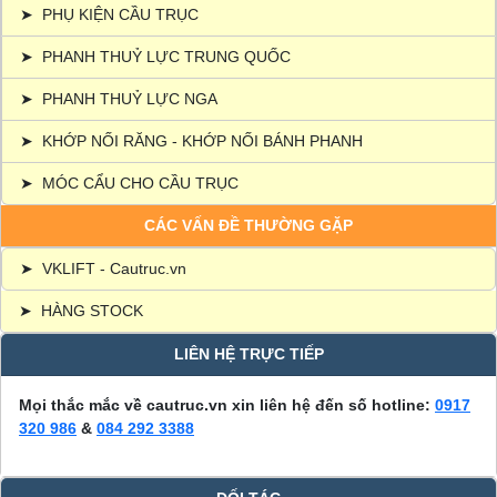
➤
PHỤ KIỆN CẦU TRỤC
➤
PHANH THUỶ LỰC TRUNG QUỐC
➤
PHANH THUỶ LỰC NGA
➤
KHỚP NỐI RĂNG - KHỚP NỐI BÁNH PHANH
➤
MÓC CẨU CHO CẦU TRỤC
CÁC VẤN ĐỀ THƯỜNG GẶP
➤
VKLIFT - Cautruc.vn
➤
HÀNG STOCK
LIÊN HỆ TRỰC TIẾP
Mọi thắc mắc về cautruc.vn xin liên hệ đến số hotline:
0917
320 986
&
084 292 3388