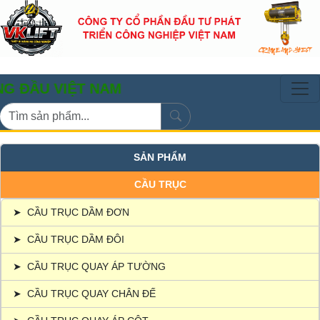
VIỆT NAM
SẢN PHẨM
CẦU TRỤC
➤
CẦU TRỤC DẦM ĐƠN
➤
CẦU TRỤC DẦM ĐÔI
➤
CẦU TRỤC QUAY ÁP TƯỜNG
➤
CẦU TRỤC QUAY CHÂN ĐẾ