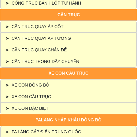
➤
CỔNG TRỤC BÁNH LỐP TỰ HÀNH
CẦN TRỤC
➤
CẦN TRỤC QUAY ÁP CỘT
➤
CẦN TRỤC QUAY ÁP TƯỜNG
➤
CẦN TRỤC QUAY CHÂN ĐẾ
➤
CẦN TRỤC TRONG DÂY CHUYỀN
XE CON CẦU TRỤC
➤
XE CON ĐỒNG BỘ
➤
XE CON CẦU TRỤC
➤
XE CON ĐẶC BIỆT
PALANG NHẬP KHẨU ĐỒNG BỘ
➤
PA LĂNG CÁP ĐIỆN TRUNG QUỐC