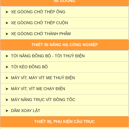
XE GÒONG
➤
XE GÒONG CHỞ THÉP ỐNG
➤
XE GÒONG CHỞ THÉP CUỘN
➤
XE GÒONG CHỞ THÀNH PHẨM
THIẾT BỊ NÂNG HẠ CÔNG NGHIỆP
➤
TỜI NÂNG ĐỒNG BỘ - TỜI THUỶ ĐIỆN
➤
TỜI KÉO ĐỒNG BỘ
➤
MÁY VÍT, MÁY VÍT ME THUỶ ĐIỆN
➤
MÁY VÍT, VÍT ME CHẠY ĐIỆN
➤
MÁY NÂNG TRỤC VÍT ĐỒNG TỐC
➤
DẦM XOAY LẬT
THIẾT BỊ, PHỤ KIỆN CẦU TRỤC