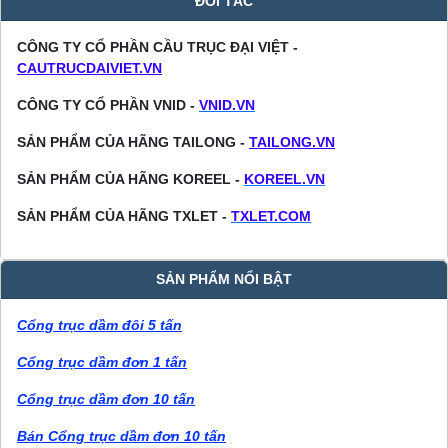
ĐỐI TÁC
CÔNG TY CỔ PHẦN CẦU TRỤC ĐẠI VIỆT -
CAUTRUCDAIVIET.VN
CÔNG TY CỔ PHẦN VNID -
VNID.VN
SẢN PHẨM CỦA HÃNG TAILONG -
TAILONG.VN
SẢN PHẨM CỦA HÃNG KOREEL -
KOREEL.VN
SẢN PHẨM CỦA HÃNG TXLET -
TXLET.COM
SẢN PHẨM NỔI BẬT
Cổng trục dầm đôi 5 tấn
Cổng trục dầm đơn 1 tấn
Cổng trục dầm đơn 10 tấn
Bán Cổng trục dầm đơn 10 tấn