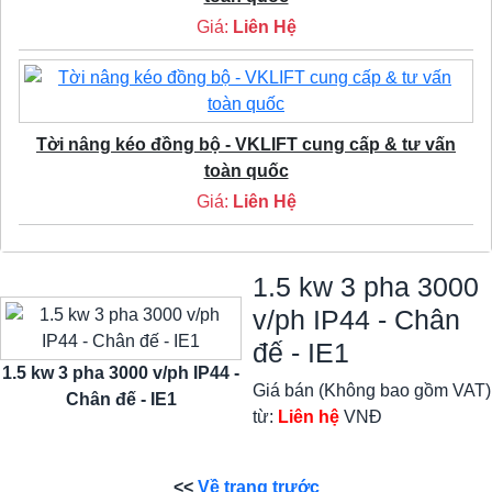
Giá:
Liên Hệ
Tời nâng kéo đồng bộ - VKLIFT cung cấp & tư vấn
toàn quốc
Giá:
Liên Hệ
1.5 kw 3 pha 3000
v/ph IP44 - Chân
đế - IE1
1.5 kw 3 pha 3000 v/ph IP44 -
Giá bán (Không bao gồm VAT)
Chân đế - IE1
từ:
Liên hệ
VNĐ
<<
Về trang trước