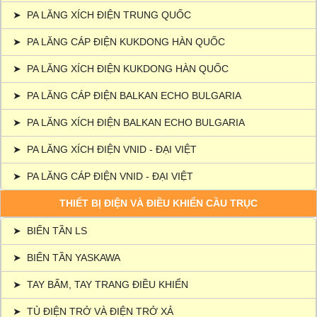
➤
PA LĂNG XÍCH ĐIỆN TRUNG QUỐC
➤
PA LĂNG CÁP ĐIỆN KUKDONG HÀN QUỐC
➤
PA LĂNG XÍCH ĐIỆN KUKDONG HÀN QUỐC
➤
PA LĂNG CÁP ĐIỆN BALKAN ECHO BULGARIA
➤
PA LĂNG XÍCH ĐIỆN BALKAN ECHO BULGARIA
➤
PA LĂNG XÍCH ĐIỆN VNID - ĐẠI VIỆT
➤
PA LĂNG CÁP ĐIỆN VNID - ĐẠI VIỆT
THIẾT BỊ ĐIỆN VÀ ĐIỀU KHIỂN CẦU TRỤC
➤
BIẾN TẦN LS
➤
BIẾN TẦN YASKAWA
➤
TAY BẤM, TAY TRANG ĐIỀU KHIỂN
➤
TỦ ĐIỆN TRỞ VÀ ĐIỆN TRỞ XẢ