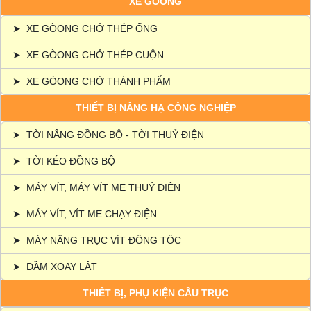
XE GÒONG
➤
XE GÒONG CHỞ THÉP ỐNG
➤
XE GÒONG CHỞ THÉP CUỘN
➤
XE GÒONG CHỞ THÀNH PHẨM
THIẾT BỊ NÂNG HẠ CÔNG NGHIỆP
➤
TỜI NÂNG ĐỒNG BỘ - TỜI THUỶ ĐIỆN
➤
TỜI KÉO ĐỒNG BỘ
➤
MÁY VÍT, MÁY VÍT ME THUỶ ĐIỆN
➤
MÁY VÍT, VÍT ME CHẠY ĐIỆN
➤
MÁY NÂNG TRỤC VÍT ĐỒNG TỐC
➤
DẦM XOAY LẬT
THIẾT BỊ, PHỤ KIỆN CẦU TRỤC