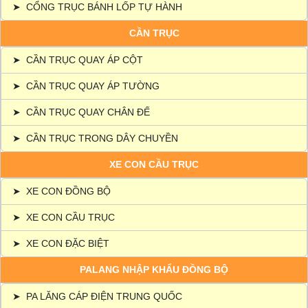
➤
CỔNG TRỤC BÁNH LỐP TỰ HÀNH
CẦN TRỤC
➤
CẦN TRỤC QUAY ÁP CỘT
➤
CẦN TRỤC QUAY ÁP TƯỜNG
➤
CẦN TRỤC QUAY CHÂN ĐẾ
➤
CẦN TRỤC TRONG DÂY CHUYỀN
XE CON CẦU TRỤC
➤
XE CON ĐỒNG BỘ
➤
XE CON CẦU TRỤC
➤
XE CON ĐẶC BIỆT
PALANG NHẬP KHẨU ĐỒNG BỘ
➤
PA LĂNG CÁP ĐIỆN TRUNG QUỐC