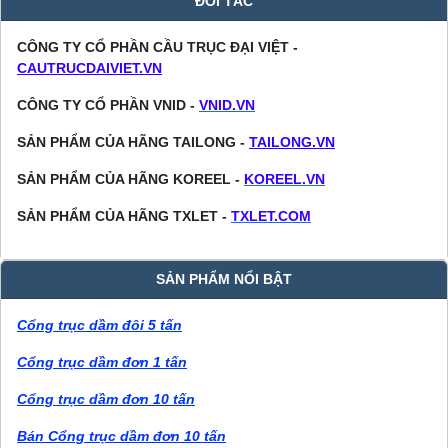
ĐỐI TÁC
CÔNG TY CỔ PHẦN CẦU TRỤC ĐẠI VIỆT -
CAUTRUCDAIVIET.VN
CÔNG TY CỔ PHẦN VNID -
VNID.VN
SẢN PHẨM CỦA HÃNG TAILONG -
TAILONG.VN
SẢN PHẨM CỦA HÃNG KOREEL -
KOREEL.VN
SẢN PHẨM CỦA HÃNG TXLET -
TXLET.COM
SẢN PHẨM NỔI BẬT
Cổng trục dầm đôi 5 tấn
Cổng trục dầm đơn 1 tấn
Cổng trục dầm đơn 10 tấn
Bán Cổng trục dầm đơn 10 tấn