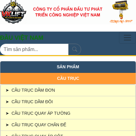
ỆT NAM
SẢN PHẨM
CẦU TRỤC
➤
CẦU TRỤC DẦM ĐƠN
➤
CẦU TRỤC DẦM ĐÔI
➤
CẦU TRỤC QUAY ÁP TƯỜNG
➤
CẦU TRỤC QUAY CHÂN ĐẾ