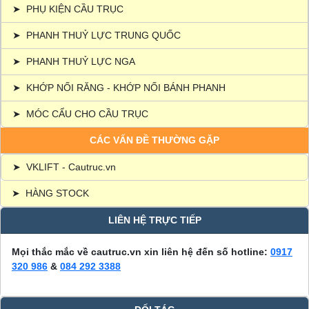
➤
PHỤ KIỆN CẦU TRỤC
➤
PHANH THUỶ LỰC TRUNG QUỐC
➤
PHANH THUỶ LỰC NGA
➤
KHỚP NỐI RĂNG - KHỚP NỐI BÁNH PHANH
➤
MÓC CẨU CHO CẦU TRỤC
CÁC VẤN ĐỀ THƯỜNG GẶP
➤
VKLIFT - Cautruc.vn
➤
HÀNG STOCK
LIÊN HỆ TRỰC TIẾP
Mọi thắc mắc về cautruc.vn xin liên hệ đến số hotline:
0917
320 986
&
084 292 3388