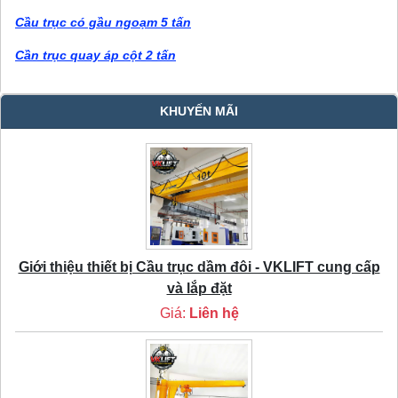
Cầu trục có gầu ngoạm 5 tấn
Cần trục quay áp cột 2 tấn
KHUYẾN MÃI
Giới thiệu thiết bị Cầu trục dầm đôi - VKLIFT cung cấp
và lắp đặt
Giá:
Liên hệ