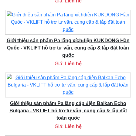
Giá:
Liên hệ
Giới thiệu sản phẩm Pa lăng xíchđiện KUKDONG Hàn
Quốc - VKLIFT hỗ trợ tư vấn, cung cấp & lắp đặt toàn
quốc
Giá:
Liên hệ
Giới thiệu sản phẩm Pa lăng cáp điện Balkan Echo
Bulgaria - VKLIFT hỗ trợ tư vấn, cung cấp & lắp đặt
toàn quốc
Giá:
Liên hệ