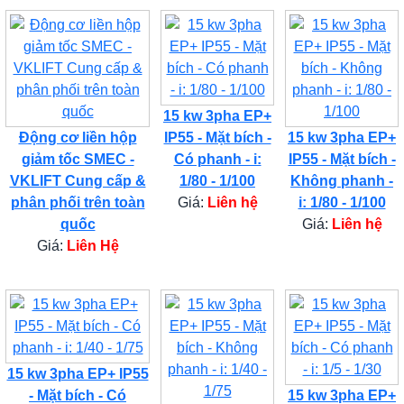
15 kw 3pha EP+
Động cơ liền hộp
IP55 - Mặt bích -
15 kw 3pha EP+
giảm tốc SMEC -
Có phanh - i:
IP55 - Mặt bích -
VKLIFT Cung cấp &
1/80 - 1/100
Không phanh -
phân phối trên toàn
Giá:
Liên hệ
i: 1/80 - 1/100
quốc
Giá:
Liên hệ
Giá:
Liên Hệ
15 kw 3pha EP+ IP55
- Mặt bích - Có
15 kw 3pha EP+