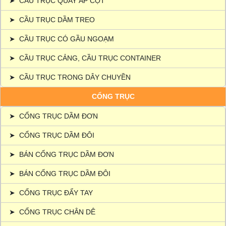
➤
CẦU TRỤC QUAY ÁP CỘT
➤
CẦU TRỤC DẦM TREO
➤
CẦU TRỤC CÓ GẦU NGOẠM
➤
CẦU TRỤC CẢNG, CẦU TRỤC CONTAINER
➤
CẦU TRỤC TRONG DÂY CHUYỀN
CỔNG TRỤC
➤
CỔNG TRỤC DẦM ĐƠN
➤
CỔNG TRỤC DẦM ĐÔI
➤
BÁN CỔNG TRỤC DẦM ĐƠN
➤
BÁN CỔNG TRỤC DẦM ĐÔI
➤
CỔNG TRỤC ĐẨY TAY
➤
CỔNG TRỤC CHÂN DÊ