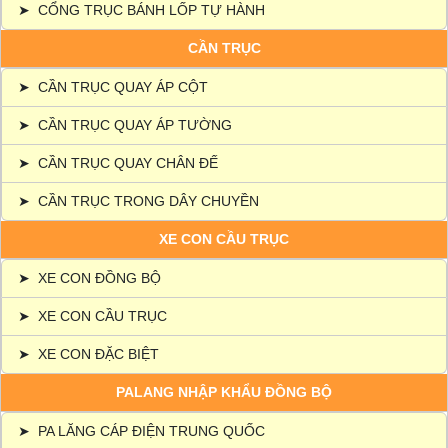
➤
CỔNG TRỤC BÁNH LỐP TỰ HÀNH
CẦN TRỤC
➤
CẦN TRỤC QUAY ÁP CỘT
➤
CẦN TRỤC QUAY ÁP TƯỜNG
➤
CẦN TRỤC QUAY CHÂN ĐẾ
➤
CẦN TRỤC TRONG DÂY CHUYỀN
XE CON CẦU TRỤC
➤
XE CON ĐỒNG BỘ
➤
XE CON CẦU TRỤC
➤
XE CON ĐẶC BIỆT
PALANG NHẬP KHẨU ĐỒNG BỘ
➤
PA LĂNG CÁP ĐIỆN TRUNG QUỐC