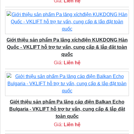
Giá:
Liên hệ
Giới thiệu sản phẩm Pa lăng xíchđiện KUKDONG Hàn
Quốc - VKLIFT hỗ trợ tư vấn, cung cấp & lắp đặt toàn
quốc
Giá:
Liên hệ
Giới thiệu sản phẩm Pa lăng cáp điện Balkan Echo
Bulgaria - VKLIFT hỗ trợ tư vấn, cung cấp & lắp đặt
toàn quốc
Giá:
Liên hệ