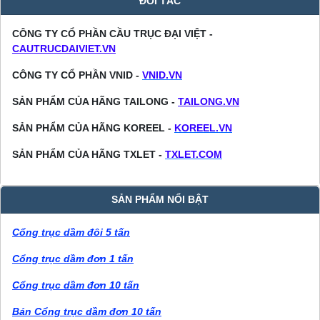
ĐỐI TÁC
CÔNG TY CỔ PHẦN CẦU TRỤC ĐẠI VIỆT -
CAUTRUCDAIVIET.VN
CÔNG TY CỔ PHẦN VNID -
VNID.VN
SẢN PHẨM CỦA HÃNG TAILONG -
TAILONG.VN
SẢN PHẨM CỦA HÃNG KOREEL -
KOREEL.VN
SẢN PHẨM CỦA HÃNG TXLET -
TXLET.COM
SẢN PHẨM NỔI BẬT
Cổng trục dầm đôi 5 tấn
Cổng trục dầm đơn 1 tấn
Cổng trục dầm đơn 10 tấn
Bán Cổng trục dầm đơn 10 tấn