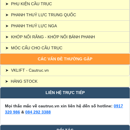
➤
PHỤ KIỆN CẦU TRỤC
➤
PHANH THUỶ LỰC TRUNG QUỐC
➤
PHANH THUỶ LỰC NGA
➤
KHỚP NỐI RĂNG - KHỚP NỐI BÁNH PHANH
➤
MÓC CẨU CHO CẦU TRỤC
CÁC VẤN ĐỀ THƯỜNG GẶP
➤
VKLIFT - Cautruc.vn
➤
HÀNG STOCK
LIÊN HỆ TRỰC TIẾP
Mọi thắc mắc về cautruc.vn xin liên hệ đến số hotline:
0917
320 986
&
084 292 3388