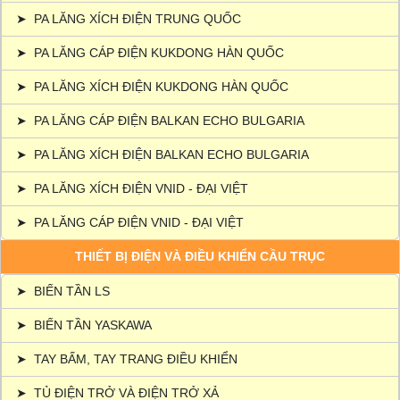
➤
PA LĂNG XÍCH ĐIỆN TRUNG QUỐC
➤
PA LĂNG CÁP ĐIỆN KUKDONG HÀN QUỐC
➤
PA LĂNG XÍCH ĐIỆN KUKDONG HÀN QUỐC
➤
PA LĂNG CÁP ĐIỆN BALKAN ECHO BULGARIA
➤
PA LĂNG XÍCH ĐIỆN BALKAN ECHO BULGARIA
➤
PA LĂNG XÍCH ĐIỆN VNID - ĐẠI VIỆT
➤
PA LĂNG CÁP ĐIỆN VNID - ĐẠI VIỆT
THIẾT BỊ ĐIỆN VÀ ĐIỀU KHIỂN CẦU TRỤC
➤
BIẾN TẦN LS
➤
BIẾN TẦN YASKAWA
➤
TAY BẤM, TAY TRANG ĐIỀU KHIỂN
➤
TỦ ĐIỆN TRỞ VÀ ĐIỆN TRỞ XẢ