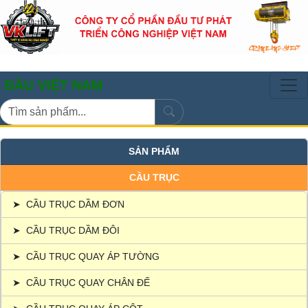
ỆT NAM
SẢN PHẨM
CẦU TRỤC
➤
CẦU TRỤC DẦM ĐƠN
➤
CẦU TRỤC DẦM ĐÔI
➤
CẦU TRỤC QUAY ÁP TƯỜNG
➤
CẦU TRỤC QUAY CHÂN ĐẾ