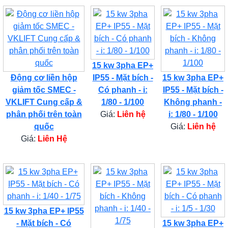
15 kw 3pha EP+
Động cơ liền hộp
IP55 - Mặt bích -
15 kw 3pha EP+
giảm tốc SMEC -
Có phanh - i:
IP55 - Mặt bích -
VKLIFT Cung cấp &
1/80 - 1/100
Không phanh -
phân phối trên toàn
Giá:
Liên hệ
i: 1/80 - 1/100
quốc
Giá:
Liên hệ
Giá:
Liên Hệ
15 kw 3pha EP+ IP55
- Mặt bích - Có
15 kw 3pha EP+