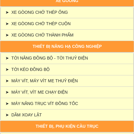
XE GÒONG
➤
XE GÒONG CHỞ THÉP ỐNG
➤
XE GÒONG CHỞ THÉP CUỘN
➤
XE GÒONG CHỞ THÀNH PHẨM
THIẾT BỊ NÂNG HẠ CÔNG NGHIỆP
➤
TỜI NÂNG ĐỒNG BỘ - TỜI THUỶ ĐIỆN
➤
TỜI KÉO ĐỒNG BỘ
➤
MÁY VÍT, MÁY VÍT ME THUỶ ĐIỆN
➤
MÁY VÍT, VÍT ME CHẠY ĐIỆN
➤
MÁY NÂNG TRỤC VÍT ĐỒNG TỐC
➤
DẦM XOAY LẬT
THIẾT BỊ, PHỤ KIỆN CẦU TRỤC