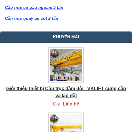
Cầu trục có gầu ngoạm 5 tấn
Cần trục quay áp cột 2 tấn
KHUYẾN MÃI
Giới thiệu thiết bị Cầu trục dầm đôi - VKLIFT cung cấp
và lắp đặt
Giá:
Liên hệ