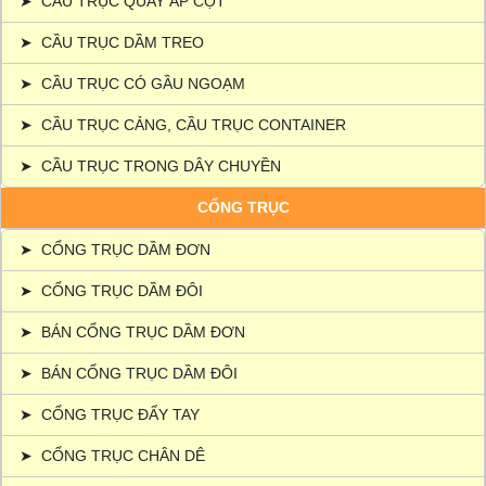
➤
CẦU TRỤC QUAY ÁP CỘT
➤
CẦU TRỤC DẦM TREO
➤
CẦU TRỤC CÓ GẦU NGOẠM
➤
CẦU TRỤC CẢNG, CẦU TRỤC CONTAINER
➤
CẦU TRỤC TRONG DÂY CHUYỀN
CỔNG TRỤC
➤
CỔNG TRỤC DẦM ĐƠN
➤
CỔNG TRỤC DẦM ĐÔI
➤
BÁN CỔNG TRỤC DẦM ĐƠN
➤
BÁN CỔNG TRỤC DẦM ĐÔI
➤
CỔNG TRỤC ĐẨY TAY
➤
CỔNG TRỤC CHÂN DÊ