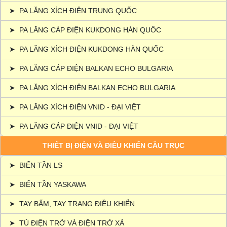
➤
PA LĂNG XÍCH ĐIỆN TRUNG QUỐC
➤
PA LĂNG CÁP ĐIỆN KUKDONG HÀN QUỐC
➤
PA LĂNG XÍCH ĐIỆN KUKDONG HÀN QUỐC
➤
PA LĂNG CÁP ĐIỆN BALKAN ECHO BULGARIA
➤
PA LĂNG XÍCH ĐIỆN BALKAN ECHO BULGARIA
➤
PA LĂNG XÍCH ĐIỆN VNID - ĐẠI VIỆT
➤
PA LĂNG CÁP ĐIỆN VNID - ĐẠI VIỆT
THIẾT BỊ ĐIỆN VÀ ĐIỀU KHIỂN CẦU TRỤC
➤
BIẾN TẦN LS
➤
BIẾN TẦN YASKAWA
➤
TAY BẤM, TAY TRANG ĐIỀU KHIỂN
➤
TỦ ĐIỆN TRỞ VÀ ĐIỆN TRỞ XẢ