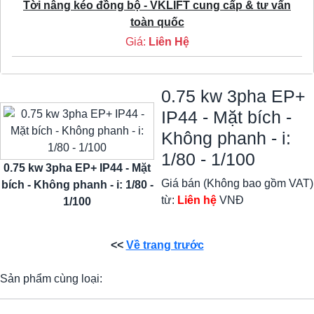
Tời nâng kéo đồng bộ - VKLIFT cung cấp & tư vấn
toàn quốc
Giá:
Liên Hệ
0.75 kw 3pha EP+
IP44 - Mặt bích -
Không phanh - i:
1/80 - 1/100
0.75 kw 3pha EP+ IP44 - Mặt
Giá bán (Không bao gồm VAT)
bích - Không phanh - i: 1/80 -
từ:
Liên hệ
VNĐ
1/100
<<
Về trang trước
Sản phẩm cùng loại: