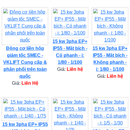
15 kw 3pha EP+
Động cơ liền hộp
IP55 - Mặt bích -
15 kw 3pha EP+
giảm tốc SMEC -
Có phanh - i:
IP55 - Mặt bích -
VKLIFT Cung cấp &
1/80 - 1/100
Không phanh -
phân phối trên toàn
Giá:
Liên hệ
i: 1/80 - 1/100
quốc
Giá:
Liên hệ
Giá:
Liên Hệ
15 kw 3pha EP+ IP55