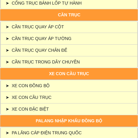
➤
CỔNG TRỤC BÁNH LỐP TỰ HÀNH
CẦN TRỤC
➤
CẦN TRỤC QUAY ÁP CỘT
➤
CẦN TRỤC QUAY ÁP TƯỜNG
➤
CẦN TRỤC QUAY CHÂN ĐẾ
➤
CẦN TRỤC TRONG DÂY CHUYỀN
XE CON CẦU TRỤC
➤
XE CON ĐỒNG BỘ
➤
XE CON CẦU TRỤC
➤
XE CON ĐẶC BIỆT
PALANG NHẬP KHẨU ĐỒNG BỘ
➤
PA LĂNG CÁP ĐIỆN TRUNG QUỐC