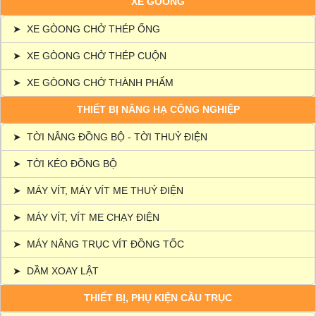
XE GÒONG
➤
XE GÒONG CHỞ THÉP ỐNG
➤
XE GÒONG CHỞ THÉP CUỘN
➤
XE GÒONG CHỞ THÀNH PHẨM
THIẾT BỊ NÂNG HẠ CÔNG NGHIỆP
➤
TỜI NÂNG ĐỒNG BỘ - TỜI THUỶ ĐIỆN
➤
TỜI KÉO ĐỒNG BỘ
➤
MÁY VÍT, MÁY VÍT ME THUỶ ĐIỆN
➤
MÁY VÍT, VÍT ME CHẠY ĐIỆN
➤
MÁY NÂNG TRỤC VÍT ĐỒNG TỐC
➤
DẦM XOAY LẬT
THIẾT BỊ, PHỤ KIỆN CẦU TRỤC