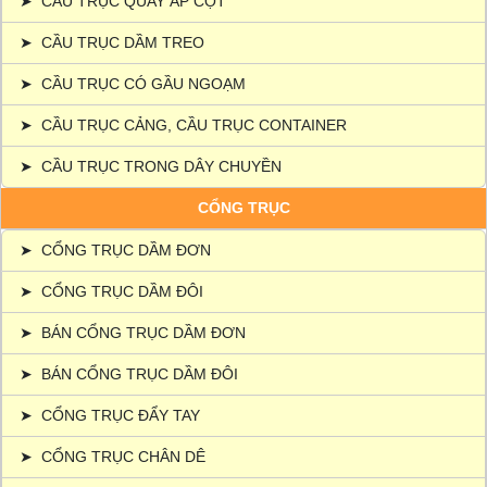
➤
CẦU TRỤC QUAY ÁP CỘT
➤
CẦU TRỤC DẦM TREO
➤
CẦU TRỤC CÓ GẦU NGOẠM
➤
CẦU TRỤC CẢNG, CẦU TRỤC CONTAINER
➤
CẦU TRỤC TRONG DÂY CHUYỀN
CỔNG TRỤC
➤
CỔNG TRỤC DẦM ĐƠN
➤
CỔNG TRỤC DẦM ĐÔI
➤
BÁN CỔNG TRỤC DẦM ĐƠN
➤
BÁN CỔNG TRỤC DẦM ĐÔI
➤
CỔNG TRỤC ĐẨY TAY
➤
CỔNG TRỤC CHÂN DÊ