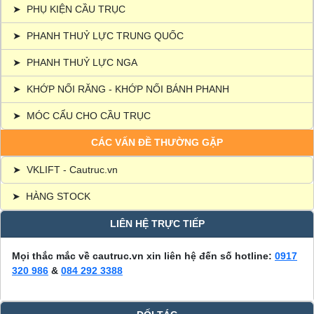
➤
PHỤ KIỆN CẦU TRỤC
➤
PHANH THUỶ LỰC TRUNG QUỐC
➤
PHANH THUỶ LỰC NGA
➤
KHỚP NỐI RĂNG - KHỚP NỐI BÁNH PHANH
➤
MÓC CẨU CHO CẦU TRỤC
CÁC VẤN ĐỀ THƯỜNG GẶP
➤
VKLIFT - Cautruc.vn
➤
HÀNG STOCK
LIÊN HỆ TRỰC TIẾP
Mọi thắc mắc về cautruc.vn xin liên hệ đến số hotline:
0917
320 986
&
084 292 3388