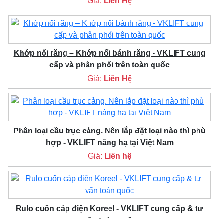
Giá:
Liên Hệ
Khớp nối răng – Khớp nối bánh răng - VKLIFT cung
cấp và phân phối trên toàn quốc
Giá:
Liên Hệ
Phân loại cầu trục cảng. Nên lắp đặt loại nào thì phù
hợp - VKLIFT nâng hạ tại Việt Nam
Giá:
Liên hệ
Rulo cuốn cáp điện Koreel - VKLIFT cung cấp & tư