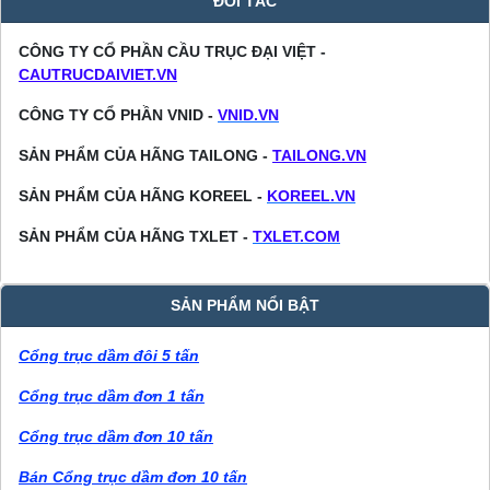
ĐỐI TÁC
CÔNG TY CỔ PHẦN CẦU TRỤC ĐẠI VIỆT -
CAUTRUCDAIVIET.VN
CÔNG TY CỔ PHẦN VNID -
VNID.VN
SẢN PHẨM CỦA HÃNG TAILONG -
TAILONG.VN
SẢN PHẨM CỦA HÃNG KOREEL -
KOREEL.VN
SẢN PHẨM CỦA HÃNG TXLET -
TXLET.COM
SẢN PHẨM NỔI BẬT
Cổng trục dầm đôi 5 tấn
Cổng trục dầm đơn 1 tấn
Cổng trục dầm đơn 10 tấn
Bán Cổng trục dầm đơn 10 tấn