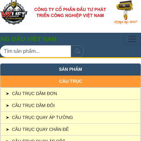
 VIỆT NAM
SẢN PHẨM
CẦU TRỤC
➤
CẦU TRỤC DẦM ĐƠN
➤
CẦU TRỤC DẦM ĐÔI
➤
CẦU TRỤC QUAY ÁP TƯỜNG
➤
CẦU TRỤC QUAY CHÂN ĐẾ