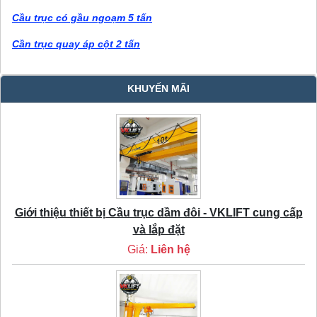
Cầu trục có gầu ngoạm 5 tấn
Cần trục quay áp cột 2 tấn
KHUYẾN MÃI
Giới thiệu thiết bị Cầu trục dầm đôi - VKLIFT cung cấp
và lắp đặt
Giá:
Liên hệ