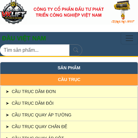
ỆT NAM
SẢN PHẨM
CẦU TRỤC
➤
CẦU TRỤC DẦM ĐƠN
➤
CẦU TRỤC DẦM ĐÔI
➤
CẦU TRỤC QUAY ÁP TƯỜNG
➤
CẦU TRỤC QUAY CHÂN ĐẾ