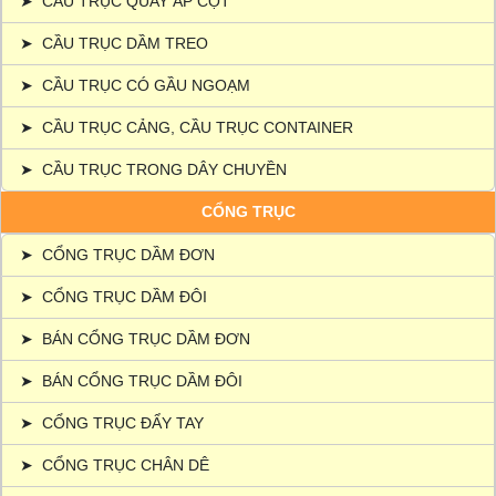
➤
CẦU TRỤC QUAY ÁP CỘT
➤
CẦU TRỤC DẦM TREO
➤
CẦU TRỤC CÓ GẦU NGOẠM
➤
CẦU TRỤC CẢNG, CẦU TRỤC CONTAINER
➤
CẦU TRỤC TRONG DÂY CHUYỀN
CỔNG TRỤC
➤
CỔNG TRỤC DẦM ĐƠN
➤
CỔNG TRỤC DẦM ĐÔI
➤
BÁN CỔNG TRỤC DẦM ĐƠN
➤
BÁN CỔNG TRỤC DẦM ĐÔI
➤
CỔNG TRỤC ĐẨY TAY
➤
CỔNG TRỤC CHÂN DÊ