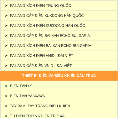
➤
PA LĂNG XÍCH ĐIỆN TRUNG QUỐC
➤
PA LĂNG CÁP ĐIỆN KUKDONG HÀN QUỐC
➤
PA LĂNG XÍCH ĐIỆN KUKDONG HÀN QUỐC
➤
PA LĂNG CÁP ĐIỆN BALKAN ECHO BULGARIA
➤
PA LĂNG XÍCH ĐIỆN BALKAN ECHO BULGARIA
➤
PA LĂNG XÍCH ĐIỆN VNID - ĐẠI VIỆT
➤
PA LĂNG CÁP ĐIỆN VNID - ĐẠI VIỆT
THIẾT BỊ ĐIỆN VÀ ĐIỀU KHIỂN CẦU TRỤC
➤
BIẾN TẦN LS
➤
BIẾN TẦN YASKAWA
➤
TAY BẤM, TAY TRANG ĐIỀU KHIỂN
➤
TỦ ĐIỆN TRỞ VÀ ĐIỆN TRỞ XẢ