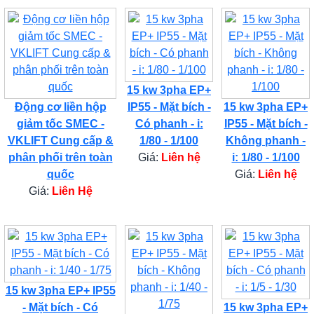
15 kw 3pha EP+
Động cơ liền hộp
IP55 - Mặt bích -
15 kw 3pha EP+
giảm tốc SMEC -
Có phanh - i:
IP55 - Mặt bích -
VKLIFT Cung cấp &
1/80 - 1/100
Không phanh -
phân phối trên toàn
Giá:
Liên hệ
i: 1/80 - 1/100
quốc
Giá:
Liên hệ
Giá:
Liên Hệ
15 kw 3pha EP+ IP55
- Mặt bích - Có
15 kw 3pha EP+