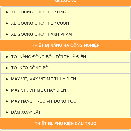
XE GÒONG
➤
XE GÒONG CHỞ THÉP ỐNG
➤
XE GÒONG CHỞ THÉP CUỘN
➤
XE GÒONG CHỞ THÀNH PHẨM
THIẾT BỊ NÂNG HẠ CÔNG NGHIỆP
➤
TỜI NÂNG ĐỒNG BỘ - TỜI THUỶ ĐIỆN
➤
TỜI KÉO ĐỒNG BỘ
➤
MÁY VÍT, MÁY VÍT ME THUỶ ĐIỆN
➤
MÁY VÍT, VÍT ME CHẠY ĐIỆN
➤
MÁY NÂNG TRỤC VÍT ĐỒNG TỐC
➤
DẦM XOAY LẬT
THIẾT BỊ, PHỤ KIỆN CẦU TRỤC