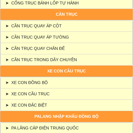
➤
CỔNG TRỤC BÁNH LỐP TỰ HÀNH
CẦN TRỤC
➤
CẦN TRỤC QUAY ÁP CỘT
➤
CẦN TRỤC QUAY ÁP TƯỜNG
➤
CẦN TRỤC QUAY CHÂN ĐẾ
➤
CẦN TRỤC TRONG DÂY CHUYỀN
XE CON CẦU TRỤC
➤
XE CON ĐỒNG BỘ
➤
XE CON CẦU TRỤC
➤
XE CON ĐẶC BIỆT
PALANG NHẬP KHẨU ĐỒNG BỘ
➤
PA LĂNG CÁP ĐIỆN TRUNG QUỐC