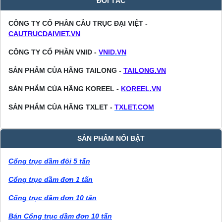
ĐỐI TÁC
CÔNG TY CỔ PHẦN CẦU TRỤC ĐẠI VIỆT -
CAUTRUCDAIVIET.VN
CÔNG TY CỔ PHẦN VNID -
VNID.VN
SẢN PHẨM CỦA HÃNG TAILONG -
TAILONG.VN
SẢN PHẨM CỦA HÃNG KOREEL -
KOREEL.VN
SẢN PHẨM CỦA HÃNG TXLET -
TXLET.COM
SẢN PHẨM NỔI BẬT
Cổng trục dầm đôi 5 tấn
Cổng trục dầm đơn 1 tấn
Cổng trục dầm đơn 10 tấn
Bán Cổng trục dầm đơn 10 tấn