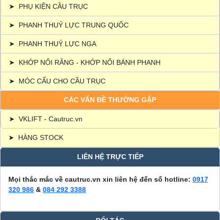
➤
PHỤ KIỆN CẦU TRỤC
➤
PHANH THUỶ LỰC TRUNG QUỐC
➤
PHANH THUỶ LỰC NGA
➤
KHỚP NỐI RĂNG - KHỚP NỐI BÁNH PHANH
➤
MÓC CẨU CHO CẦU TRỤC
CÁC VẤN ĐỀ THƯỜNG GẶP
➤
VKLIFT - Cautruc.vn
➤
HÀNG STOCK
LIÊN HỆ TRỰC TIẾP
Mọi thắc mắc về cautruc.vn xin liên hệ đến số hotline:
0917
320 986
&
084 292 3388