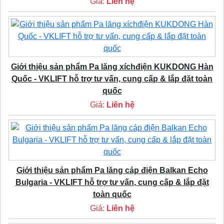
Giá:
Liên hệ
Giới thiệu sản phẩm Pa lăng xíchđiện KUKDONG Hàn
Quốc - VKLIFT hỗ trợ tư vấn, cung cấp & lắp đặt toàn
quốc
Giá:
Liên hệ
Giới thiệu sản phẩm Pa lăng cáp điện Balkan Echo
Bulgaria - VKLIFT hỗ trợ tư vấn, cung cấp & lắp đặt
toàn quốc
Giá:
Liên hệ