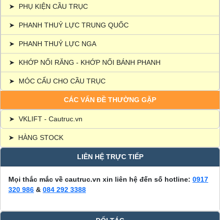
➤
PHỤ KIỆN CẦU TRỤC
➤
PHANH THUỶ LỰC TRUNG QUỐC
➤
PHANH THUỶ LỰC NGA
➤
KHỚP NỐI RĂNG - KHỚP NỐI BÁNH PHANH
➤
MÓC CẨU CHO CẦU TRỤC
CÁC VẤN ĐỀ THƯỜNG GẶP
➤
VKLIFT - Cautruc.vn
➤
HÀNG STOCK
LIÊN HỆ TRỰC TIẾP
Mọi thắc mắc về cautruc.vn xin liên hệ đến số hotline:
0917
320 986
&
084 292 3388