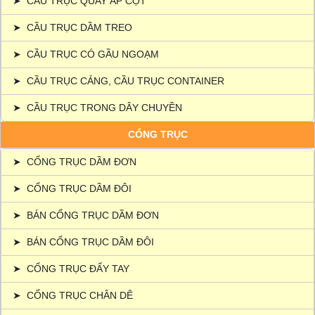
➤
CẦU TRỤC QUAY ÁP CỘT
➤
CẦU TRỤC DẦM TREO
➤
CẦU TRỤC CÓ GẦU NGOẠM
➤
CẦU TRỤC CẢNG, CẦU TRỤC CONTAINER
➤
CẦU TRỤC TRONG DÂY CHUYỀN
CỔNG TRỤC
➤
CỔNG TRỤC DẦM ĐƠN
➤
CỔNG TRỤC DẦM ĐÔI
➤
BÁN CỔNG TRỤC DẦM ĐƠN
➤
BÁN CỔNG TRỤC DẦM ĐÔI
➤
CỔNG TRỤC ĐẨY TAY
➤
CỔNG TRỤC CHÂN DÊ