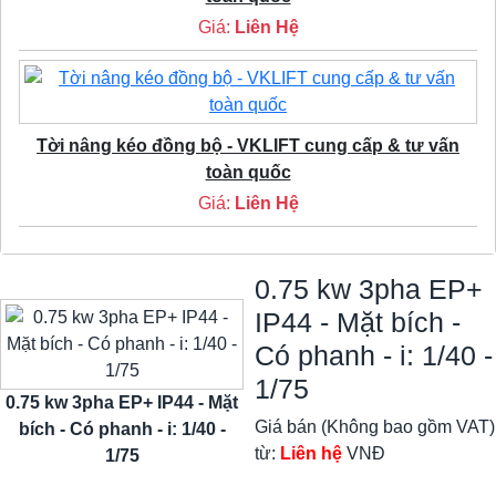
Giá:
Liên Hệ
Tời nâng kéo đồng bộ - VKLIFT cung cấp & tư vấn
toàn quốc
Giá:
Liên Hệ
0.75 kw 3pha EP+
IP44 - Mặt bích -
Có phanh - i: 1/40 -
1/75
0.75 kw 3pha EP+ IP44 - Mặt
Giá bán (Không bao gồm VAT)
bích - Có phanh - i: 1/40 -
từ:
Liên hệ
VNĐ
1/75