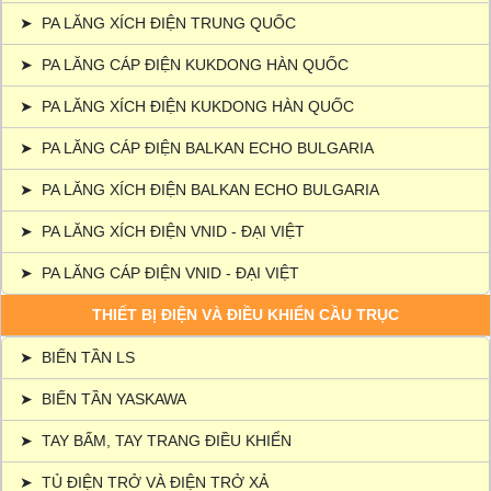
➤
PA LĂNG XÍCH ĐIỆN TRUNG QUỐC
➤
PA LĂNG CÁP ĐIỆN KUKDONG HÀN QUỐC
➤
PA LĂNG XÍCH ĐIỆN KUKDONG HÀN QUỐC
➤
PA LĂNG CÁP ĐIỆN BALKAN ECHO BULGARIA
➤
PA LĂNG XÍCH ĐIỆN BALKAN ECHO BULGARIA
➤
PA LĂNG XÍCH ĐIỆN VNID - ĐẠI VIỆT
➤
PA LĂNG CÁP ĐIỆN VNID - ĐẠI VIỆT
THIẾT BỊ ĐIỆN VÀ ĐIỀU KHIỂN CẦU TRỤC
➤
BIẾN TẦN LS
➤
BIẾN TẦN YASKAWA
➤
TAY BẤM, TAY TRANG ĐIỀU KHIỂN
➤
TỦ ĐIỆN TRỞ VÀ ĐIỆN TRỞ XẢ