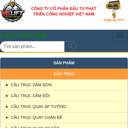
IỆT NAM
SẢN PHẨM
CẦU TRỤC
➤
CẦU TRỤC DẦM ĐƠN
➤
CẦU TRỤC DẦM ĐÔI
➤
CẦU TRỤC QUAY ÁP TƯỜNG
➤
CẦU TRỤC QUAY CHÂN ĐẾ