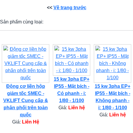
<<
Về trang trước
Sản phẩm cùng loại:
15 kw 3pha EP+
Động cơ liền hộp
IP55 - Mặt bích -
15 kw 3pha EP+
giảm tốc SMEC -
Có phanh - i:
IP55 - Mặt bích -
VKLIFT Cung cấp &
1/80 - 1/100
Không phanh -
phân phối trên toàn
Giá:
Liên hệ
i: 1/80 - 1/100
quốc
Giá:
Liên hệ
Giá:
Liên Hệ