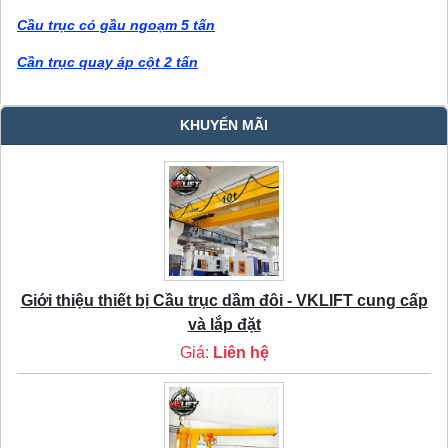
Cầu trục có gầu ngoạm 5 tấn
Cần trục quay áp cột 2 tấn
KHUYẾN MÃI
Giới thiệu thiết bị Cầu trục dầm đôi - VKLIFT cung cấp
và lắp đặt
Giá:
Liên hệ