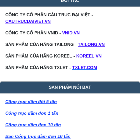
ĐỐI TÁC
CÔNG TY CỔ PHẦN CẦU TRỤC ĐẠI VIỆT -
CAUTRUCDAIVIET.VN
CÔNG TY CỔ PHẦN VNID -
VNID.VN
SẢN PHẨM CỦA HÃNG TAILONG -
TAILONG.VN
SẢN PHẨM CỦA HÃNG KOREEL -
KOREEL.VN
SẢN PHẨM CỦA HÃNG TXLET -
TXLET.COM
SẢN PHẨM NỔI BẬT
Cổng trục dầm đôi 5 tấn
Cổng trục dầm đơn 1 tấn
Cổng trục dầm đơn 10 tấn
Bán Cổng trục dầm đơn 10 tấn