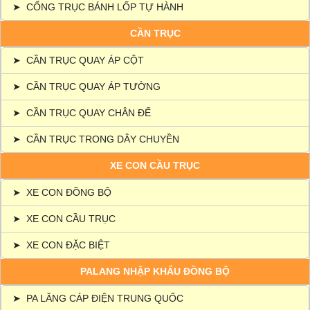
➤
CỔNG TRỤC BÁNH LỐP TỰ HÀNH
CẦN TRỤC
➤
CẦN TRỤC QUAY ÁP CỘT
➤
CẦN TRỤC QUAY ÁP TƯỜNG
➤
CẦN TRỤC QUAY CHÂN ĐẾ
➤
CẦN TRỤC TRONG DÂY CHUYỀN
XE CON CẦU TRỤC
➤
XE CON ĐỒNG BỘ
➤
XE CON CẦU TRỤC
➤
XE CON ĐẶC BIỆT
PALANG NHẬP KHẨU ĐỒNG BỘ
➤
PA LĂNG CÁP ĐIỆN TRUNG QUỐC