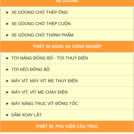
XE GÒONG
➤
XE GÒONG CHỞ THÉP ỐNG
➤
XE GÒONG CHỞ THÉP CUỘN
➤
XE GÒONG CHỞ THÀNH PHẨM
THIẾT BỊ NÂNG HẠ CÔNG NGHIỆP
➤
TỜI NÂNG ĐỒNG BỘ - TỜI THUỶ ĐIỆN
➤
TỜI KÉO ĐỒNG BỘ
➤
MÁY VÍT, MÁY VÍT ME THUỶ ĐIỆN
➤
MÁY VÍT, VÍT ME CHẠY ĐIỆN
➤
MÁY NÂNG TRỤC VÍT ĐỒNG TỐC
➤
DẦM XOAY LẬT
THIẾT BỊ, PHỤ KIỆN CẦU TRỤC