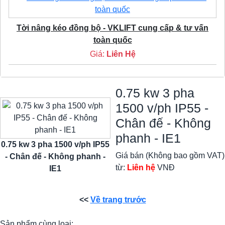
Tời nâng kéo đồng bộ - VKLIFT cung cấp & tư vấn
toàn quốc
Giá:
Liên Hệ
0.75 kw 3 pha
1500 v/ph IP55 -
Chân đế - Không
phanh - IE1
0.75 kw 3 pha 1500 v/ph IP55
Giá bán (Không bao gồm VAT)
- Chân đế - Không phanh -
từ:
Liên hệ
VNĐ
IE1
<<
Về trang trước
Sản phẩm cùng loại: