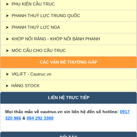
➤
PHỤ KIỆN CẦU TRỤC
➤
PHANH THUỶ LỰC TRUNG QUỐC
➤
PHANH THUỶ LỰC NGA
➤
KHỚP NỐI RĂNG - KHỚP NỐI BÁNH PHANH
➤
MÓC CẨU CHO CẦU TRỤC
CÁC VẤN ĐỀ THƯỜNG GẶP
➤
VKLIFT - Cautruc.vn
➤
HÀNG STOCK
LIÊN HỆ TRỰC TIẾP
Mọi thắc mắc về cautruc.vn xin liên hệ đến số hotline:
0917
320 986
&
084 292 3388