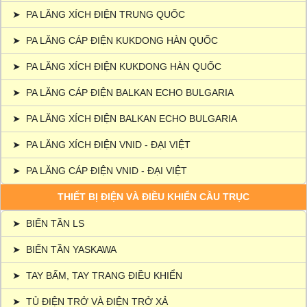
➤
PA LĂNG XÍCH ĐIỆN TRUNG QUỐC
➤
PA LĂNG CÁP ĐIỆN KUKDONG HÀN QUỐC
➤
PA LĂNG XÍCH ĐIỆN KUKDONG HÀN QUỐC
➤
PA LĂNG CÁP ĐIỆN BALKAN ECHO BULGARIA
➤
PA LĂNG XÍCH ĐIỆN BALKAN ECHO BULGARIA
➤
PA LĂNG XÍCH ĐIỆN VNID - ĐẠI VIỆT
➤
PA LĂNG CÁP ĐIỆN VNID - ĐẠI VIỆT
THIẾT BỊ ĐIỆN VÀ ĐIỀU KHIỂN CẦU TRỤC
➤
BIẾN TẦN LS
➤
BIẾN TẦN YASKAWA
➤
TAY BẤM, TAY TRANG ĐIỀU KHIỂN
➤
TỦ ĐIỆN TRỞ VÀ ĐIỆN TRỞ XẢ