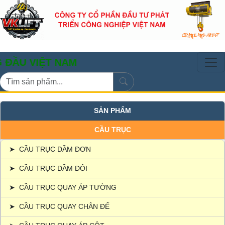
IỆT NAM
SẢN PHẨM
CẦU TRỤC
➤
CẦU TRỤC DẦM ĐƠN
➤
CẦU TRỤC DẦM ĐÔI
➤
CẦU TRỤC QUAY ÁP TƯỜNG
➤
CẦU TRỤC QUAY CHÂN ĐẾ