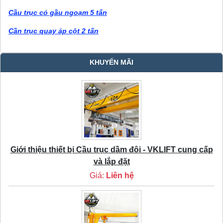
Cầu trục có gầu ngoạm 5 tấn
Cần trục quay áp cột 2 tấn
KHUYẾN MÃI
Giới thiệu thiết bị Cầu trục dầm đôi - VKLIFT cung cấp
và lắp đặt
Giá:
Liên hệ