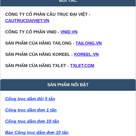
ĐỐI TÁC
CÔNG TY CỔ PHẦN CẦU TRỤC ĐẠI VIỆT -
CAUTRUCDAIVIET.VN
CÔNG TY CỔ PHẦN VNID -
VNID.VN
SẢN PHẨM CỦA HÃNG TAILONG -
TAILONG.VN
SẢN PHẨM CỦA HÃNG KOREEL -
KOREEL.VN
SẢN PHẨM CỦA HÃNG TXLET -
TXLET.COM
SẢN PHẨM NỔI BẬT
Cổng trục dầm đôi 5 tấn
Cổng trục dầm đơn 1 tấn
Cổng trục dầm đơn 10 tấn
Bán Cổng trục dầm đơn 10 tấn