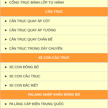
➤
CỔNG TRỤC BÁNH LỐP TỰ HÀNH
CẦN TRỤC
➤
CẦN TRỤC QUAY ÁP CỘT
➤
CẦN TRỤC QUAY ÁP TƯỜNG
➤
CẦN TRỤC QUAY CHÂN ĐẾ
➤
CẦN TRỤC TRONG DÂY CHUYỀN
XE CON CẦU TRỤC
➤
XE CON ĐỒNG BỘ
➤
XE CON CẦU TRỤC
➤
XE CON ĐẶC BIỆT
PALANG NHẬP KHẨU ĐỒNG BỘ
➤
PA LĂNG CÁP ĐIỆN TRUNG QUỐC