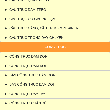
➤
CẦU TRỤC QUAY ÁP CỘT
➤
CẦU TRỤC DẦM TREO
➤
CẦU TRỤC CÓ GẦU NGOẠM
➤
CẦU TRỤC CẢNG, CẦU TRỤC CONTAINER
➤
CẦU TRỤC TRONG DÂY CHUYỀN
CỔNG TRỤC
➤
CỔNG TRỤC DẦM ĐƠN
➤
CỔNG TRỤC DẦM ĐÔI
➤
BÁN CỔNG TRỤC DẦM ĐƠN
➤
BÁN CỔNG TRỤC DẦM ĐÔI
➤
CỔNG TRỤC ĐẨY TAY
➤
CỔNG TRỤC CHÂN DÊ