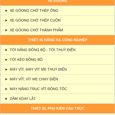
XE GÒONG
➤
XE GÒONG CHỞ THÉP ỐNG
➤
XE GÒONG CHỞ THÉP CUỘN
➤
XE GÒONG CHỞ THÀNH PHẨM
THIẾT BỊ NÂNG HẠ CÔNG NGHIỆP
➤
TỜI NÂNG ĐỒNG BỘ - TỜI THUỶ ĐIỆN
➤
TỜI KÉO ĐỒNG BỘ
➤
MÁY VÍT, MÁY VÍT ME THUỶ ĐIỆN
➤
MÁY VÍT, VÍT ME CHẠY ĐIỆN
➤
MÁY NÂNG TRỤC VÍT ĐỒNG TỐC
➤
DẦM XOAY LẬT
THIẾT BỊ, PHỤ KIỆN CẦU TRỤC