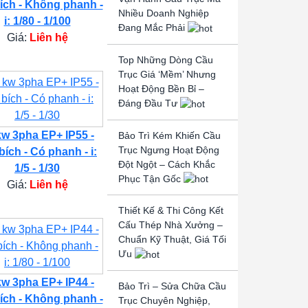
ích - Không phanh -
Nhiều Doanh Nghiệp
i: 1/80 - 1/100
Đang Mắc Phải
Giá:
Liên hệ
Top Những Dòng Cầu
Trục Giá ‘Mềm’ Nhưng
Hoạt Động Bền Bỉ –
Đáng Đầu Tư
kw 3pha EP+ IP55 -
Bảo Trì Kém Khiến Cầu
Trục Ngưng Hoạt Động
bích - Có phanh - i:
Đột Ngột – Cách Khắc
1/5 - 1/30
Phục Tận Gốc
Giá:
Liên hệ
Thiết Kế & Thi Công Kết
Cấu Thép Nhà Xưởng –
Chuẩn Kỹ Thuật, Giá Tối
Ưu
kw 3pha EP+ IP44 -
Bảo Trì – Sửa Chữa Cầu
ích - Không phanh -
Trục Chuyên Nghiệp,