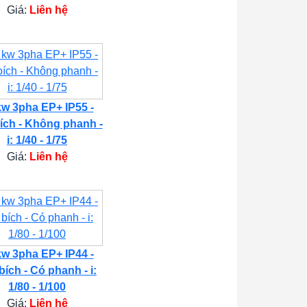
Giá:
Liên hệ
kw 3pha EP+ IP55 -
ích - Không phanh -
i: 1/40 - 1/75
Giá:
Liên hệ
kw 3pha EP+ IP44 -
bích - Có phanh - i:
1/80 - 1/100
Giá:
Liên hệ