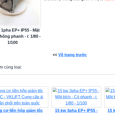
 1pha EP+ IP55 - Mặt
hông phanh - i: 1/80 -
1/100
<<
Về trang trước
m cùng loại:
 cơ liền hộp giảm tốc
15 kw 3pha EP+ IP55 -
15 