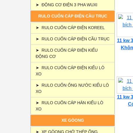
➤
ĐỘNG CƠ ĐIỆN 3 PHA WUXI
RULO CUỐN CÁP ĐIỆN CẦU TRỤC
➤
RULO CUỐN CÁP ĐIỆN KOREEL
➤
RULO CUỐN CÁP ĐIỆN CẦU TRỤC
11 kw 3
Không
➤
RULO CUỐN CÁP ĐIỆN KIỂU
ĐỘNG CƠ
➤
RULO CUỐN CÁP ĐIỆN KIỂU LÒ
XO
➤
RULO CUỐN ỐNG NƯỚC KIỂU LÒ
XO
11 kw 3
➤
RULO CUỐN CÁP HÀN KIỂU LÒ
Có
XO
XE GÒONG
➤
XE GÒONG CHỞ THÉP ỐNG