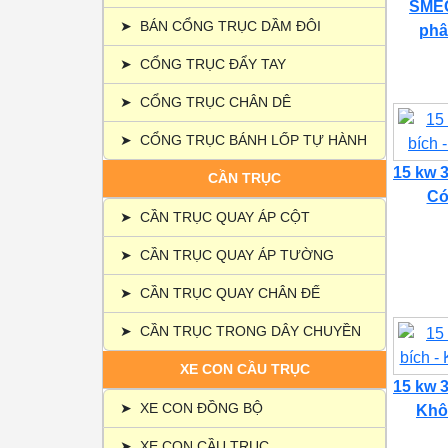
SMEC
➤
BÁN CỔNG TRỤC DẦM ĐÔI
phâ
➤
CỔNG TRỤC ĐẨY TAY
➤
CỔNG TRỤC CHÂN DÊ
➤
CỔNG TRỤC BÁNH LỐP TỰ HÀNH
15 kw 3
CẦN TRỤC
Có 
➤
CẦN TRỤC QUAY ÁP CỘT
➤
CẦN TRỤC QUAY ÁP TƯỜNG
➤
CẦN TRỤC QUAY CHÂN ĐẾ
➤
CẦN TRỤC TRONG DÂY CHUYỀN
XE CON CẦU TRỤC
15 kw 3
➤
XE CON ĐỒNG BỘ
Khôn
➤
XE CON CẦU TRỤC