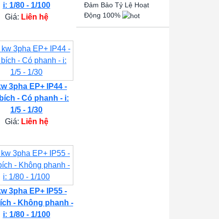
i: 1/80 - 1/100
Đảm Bảo Tỷ Lệ Hoạt
Động 100%
Giá:
Liên hệ
kw 3pha EP+ IP44 -
bích - Có phanh - i:
1/5 - 1/30
Giá:
Liên hệ
kw 3pha EP+ IP55 -
ích - Không phanh -
i: 1/80 - 1/100