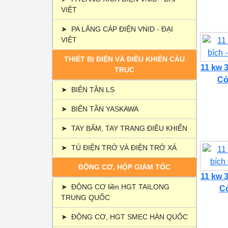
VIỆT
➤
PA LĂNG CÁP ĐIỆN VNID - ĐẠI
VIỆT
THIẾT BỊ ĐIỆN VÀ ĐIỀU KHIỂN CẦU
11 kw 3
TRỤC
Có 
➤
BIẾN TẦN LS
➤
BIẾN TẦN YASKAWA
➤
TAY BẤM, TAY TRANG ĐIỀU KHIỂN
➤
TỦ ĐIỆN TRỞ VÀ ĐIỆN TRỞ XẢ
ĐỘNG CƠ, HỘP GIẢM TỐC
11 kw 3
➤
ĐỘNG CƠ liền HGT TAILONG
Có
TRUNG QUỐC
➤
ĐỘNG CƠ, HGT SMEC HÀN QUỐC