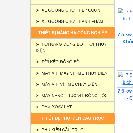
➤
XE GÒONG CHỞ THÉP CUỘN
➤
XE GÒONG CHỞ THÀNH PHẨM
THIẾT BỊ NÂNG HẠ CÔNG NGHIỆP
7.5 kw
- Khôn
➤
TỜI NÂNG ĐỒNG BỘ - TỜI THUỶ
ĐIỆN
➤
TỜI KÉO ĐỒNG BỘ
➤
MÁY VÍT, MÁY VÍT ME THUỶ ĐIỆN
➤
MÁY VÍT, VÍT ME CHẠY ĐIỆN
7.5 kw
➤
MÁY NÂNG TRỤC VÍT ĐỒNG TỐC
- C
➤
DẦM XOAY LẬT
THIẾT BỊ, PHỤ KIỆN CẦU TRỤC
➤
PHỤ KIỆN CẦU TRỤC