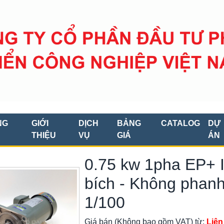
NG
GIỚI
DỊCH
BẢNG
CATALOG
DỰ
THIỆU
VỤ
GIÁ
ÁN
0.75 kw 1pha EP+ 
bích - Không phanh 
1/100
Giá bán (Không bao gồm VAT) từ:
Liên