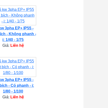
kw 3pha EP+ IP55 -
ích - Không phanh -
i: 1/40 - 1/75
Giá:
Liên hệ
kw 3pha EP+ IP55 -
bích - Có phanh - i:
1/80 - 1/100
Giá:
Liên hệ