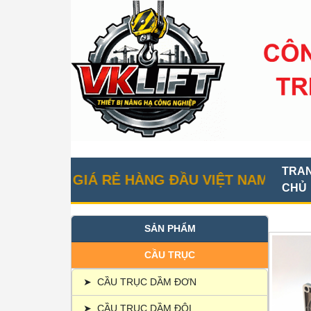
TRA
ỤC GIÁ RẺ HÀNG ĐẦU VIỆT NAM
CHỦ
SẢN PHẨM
CẦU TRỤC
➤
CẦU TRỤC DẦM ĐƠN
➤
CẦU TRỤC DẦM ĐÔI