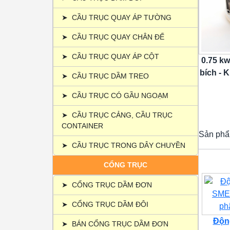
➤
CẦU TRỤC QUAY ÁP TƯỜNG
➤
CẦU TRỤC QUAY CHÂN ĐẾ
➤
CẦU TRỤC QUAY ÁP CỘT
0.75 kw
bích - K
➤
CẦU TRỤC DẦM TREO
➤
CẦU TRỤC CÓ GẦU NGOẠM
➤
CẦU TRỤC CẢNG, CẦU TRỤC
CONTAINER
Sản phẩ
➤
CẦU TRỤC TRONG DÂY CHUYỀN
CỔNG TRỤC
➤
CỔNG TRỤC DẦM ĐƠN
➤
CỔNG TRỤC DẦM ĐÔI
Động
➤
BÁN CỔNG TRỤC DẦM ĐƠN