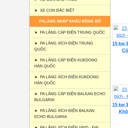
➤
XE CON ĐẶC BIỆT
PALANG NHẬP KHẨU ĐỒNG BỘ
➤
PA LĂNG CÁP ĐIỆN TRUNG QUỐC
➤
PA LĂNG XÍCH ĐIỆN TRUNG
15 kw 3
QUỐC
Có 
➤
PA LĂNG CÁP ĐIỆN KUKDONG
HÀN QUỐC
➤
PA LĂNG XÍCH ĐIỆN KUKDONG
HÀN QUỐC
➤
PA LĂNG CÁP ĐIỆN BALKAN ECHO
BULGARIA
15 kw 3
➤
PA LĂNG XÍCH ĐIỆN BALKAN
Khôn
ECHO BULGARIA
➤
PA LĂNG XÍCH ĐIỆN VNID - ĐẠI