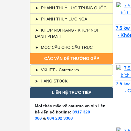
➤
PHANH THUỶ LỰC TRUNG QUỐC
➤
PHANH THUỶ LỰC NGA
7.5 kw
➤
KHỚP NỐI RĂNG - KHỚP NỐI
- Khôn
BÁNH PHANH
➤
MÓC CẨU CHO CẦU TRỤC
CÁC VẤN ĐỀ THƯỜNG GẶP
➤
VKLIFT - Cautruc.vn
➤
HÀNG STOCK
7.5 kw
- C
LIÊN HỆ TRỰC TIẾP
Mọi thắc mắc về cautruc.vn xin liên
hệ đến số hotline:
0917 320
986
&
084 292 3388