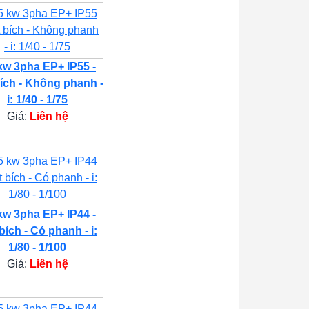
kw 3pha EP+ IP55 -
ích - Không phanh -
i: 1/40 - 1/75
Giá:
Liên hệ
kw 3pha EP+ IP44 -
bích - Có phanh - i:
1/80 - 1/100
Giá:
Liên hệ