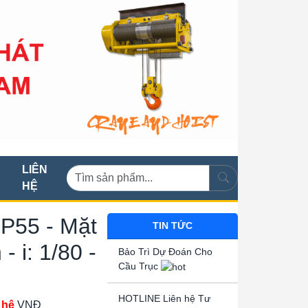
LIÊN
HỆ
IP55 - Mặt
TIN TỨC
- i: 1/80 -
Bảo Trì Dự Đoán Cho
Cầu Trục
HOTLINE Liên hệ Tư
 hệ
VNĐ