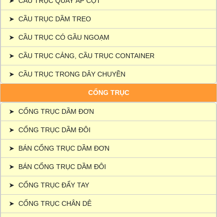
➤
CẦU TRỤC QUAY ÁP CỘT
➤
CẦU TRỤC DẦM TREO
➤
CẦU TRỤC CÓ GẦU NGOẠM
➤
CẦU TRỤC CẢNG, CẦU TRỤC CONTAINER
➤
CẦU TRỤC TRONG DÂY CHUYỀN
CỔNG TRỤC
➤
CỔNG TRỤC DẦM ĐƠN
➤
CỔNG TRỤC DẦM ĐÔI
➤
BÁN CỔNG TRỤC DẦM ĐƠN
➤
BÁN CỔNG TRỤC DẦM ĐÔI
➤
CỔNG TRỤC ĐẨY TAY
➤
CỔNG TRỤC CHÂN DÊ