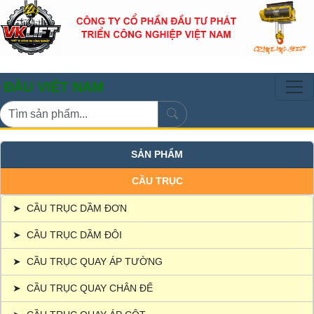
ỆT NAM
SẢN PHẨM
CẦU TRỤC
➤
CẦU TRỤC DẦM ĐƠN
➤
CẦU TRỤC DẦM ĐÔI
➤
CẦU TRỤC QUAY ÁP TƯỜNG
➤
CẦU TRỤC QUAY CHÂN ĐẾ