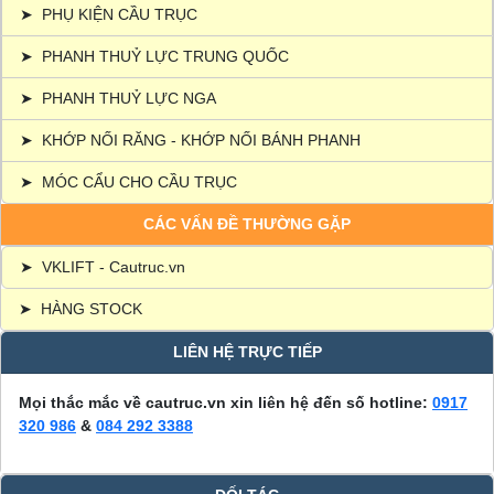
➤
PHỤ KIỆN CẦU TRỤC
➤
PHANH THUỶ LỰC TRUNG QUỐC
➤
PHANH THUỶ LỰC NGA
➤
KHỚP NỐI RĂNG - KHỚP NỐI BÁNH PHANH
➤
MÓC CẨU CHO CẦU TRỤC
CÁC VẤN ĐỀ THƯỜNG GẶP
➤
VKLIFT - Cautruc.vn
➤
HÀNG STOCK
LIÊN HỆ TRỰC TIẾP
Mọi thắc mắc về cautruc.vn xin liên hệ đến số hotline:
0917
320 986
&
084 292 3388