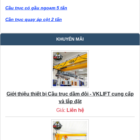
Cầu trục có gầu ngoạm 5 tấn
Cần trục quay áp cột 2 tấn
KHUYẾN MÃI
Giới thiệu thiết bị Cầu trục dầm đôi - VKLIFT cung cấp
và lắp đặt
Giá:
Liên hệ