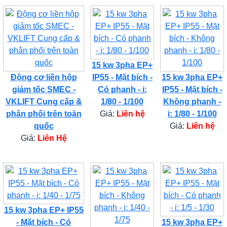
15 kw 3pha EP+
Động cơ liền hộp
IP55 - Mặt bích -
15 kw 3pha EP+
giảm tốc SMEC -
Có phanh - i:
IP55 - Mặt bích -
VKLIFT Cung cấp &
1/80 - 1/100
Không phanh -
phân phối trên toàn
Giá:
Liên hệ
i: 1/80 - 1/100
quốc
Giá:
Liên hệ
Giá:
Liên Hệ
15 kw 3pha EP+ IP55
- Mặt bích - Có
15 kw 3pha EP+