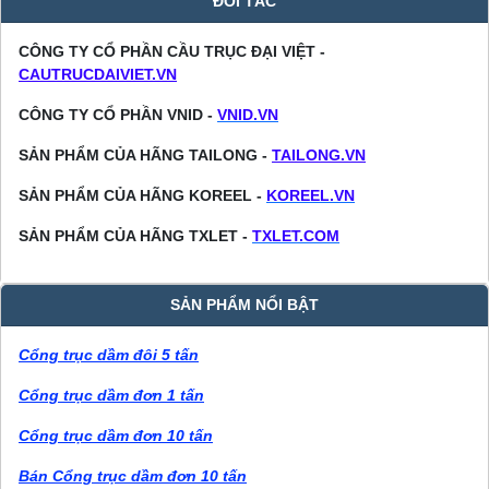
ĐỐI TÁC
CÔNG TY CỔ PHẦN CẦU TRỤC ĐẠI VIỆT -
CAUTRUCDAIVIET.VN
CÔNG TY CỔ PHẦN VNID -
VNID.VN
SẢN PHẨM CỦA HÃNG TAILONG -
TAILONG.VN
SẢN PHẨM CỦA HÃNG KOREEL -
KOREEL.VN
SẢN PHẨM CỦA HÃNG TXLET -
TXLET.COM
SẢN PHẨM NỔI BẬT
Cổng trục dầm đôi 5 tấn
Cổng trục dầm đơn 1 tấn
Cổng trục dầm đơn 10 tấn
Bán Cổng trục dầm đơn 10 tấn