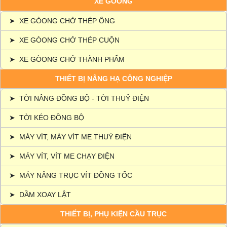
XE GÒONG
➤
XE GÒONG CHỞ THÉP ỐNG
➤
XE GÒONG CHỞ THÉP CUỘN
➤
XE GÒONG CHỞ THÀNH PHẨM
THIẾT BỊ NÂNG HẠ CÔNG NGHIỆP
➤
TỜI NÂNG ĐỒNG BỘ - TỜI THUỶ ĐIỆN
➤
TỜI KÉO ĐỒNG BỘ
➤
MÁY VÍT, MÁY VÍT ME THUỶ ĐIỆN
➤
MÁY VÍT, VÍT ME CHẠY ĐIỆN
➤
MÁY NÂNG TRỤC VÍT ĐỒNG TỐC
➤
DẦM XOAY LẬT
THIẾT BỊ, PHỤ KIỆN CẦU TRỤC