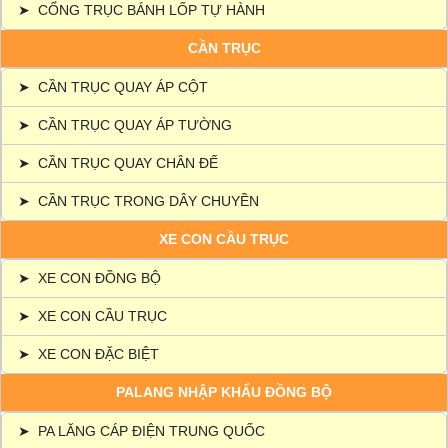
➤
CỔNG TRỤC BÁNH LỐP TỰ HÀNH
CẦN TRỤC
➤
CẦN TRỤC QUAY ÁP CỘT
➤
CẦN TRỤC QUAY ÁP TƯỜNG
➤
CẦN TRỤC QUAY CHÂN ĐẾ
➤
CẦN TRỤC TRONG DÂY CHUYỀN
XE CON CẦU TRỤC
➤
XE CON ĐỒNG BỘ
➤
XE CON CẦU TRỤC
➤
XE CON ĐẶC BIỆT
PALANG NHẬP KHẨU ĐỒNG BỘ
➤
PA LĂNG CÁP ĐIỆN TRUNG QUỐC