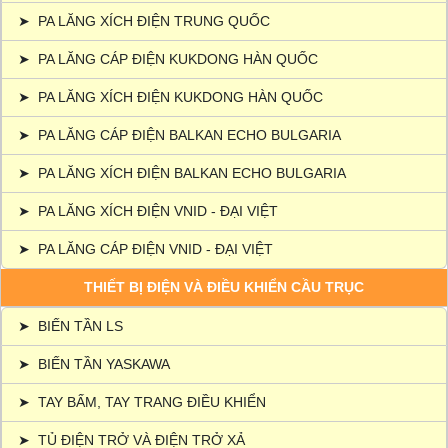
➤
PA LĂNG XÍCH ĐIỆN TRUNG QUỐC
➤
PA LĂNG CÁP ĐIỆN KUKDONG HÀN QUỐC
➤
PA LĂNG XÍCH ĐIỆN KUKDONG HÀN QUỐC
➤
PA LĂNG CÁP ĐIỆN BALKAN ECHO BULGARIA
➤
PA LĂNG XÍCH ĐIỆN BALKAN ECHO BULGARIA
➤
PA LĂNG XÍCH ĐIỆN VNID - ĐẠI VIỆT
➤
PA LĂNG CÁP ĐIỆN VNID - ĐẠI VIỆT
THIẾT BỊ ĐIỆN VÀ ĐIỀU KHIỂN CẦU TRỤC
➤
BIẾN TẦN LS
➤
BIẾN TẦN YASKAWA
➤
TAY BẤM, TAY TRANG ĐIỀU KHIỂN
➤
TỦ ĐIỆN TRỞ VÀ ĐIỆN TRỞ XẢ