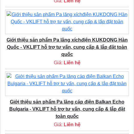
Giá:
Liên hệ
Giới thiệu sản phẩm Pa lăng xíchđiện KUKDONG Hàn
Quốc - VKLIFT hỗ trợ tư vấn, cung cấp & lắp đặt toàn
quốc
Giá:
Liên hệ
Giới thiệu sản phẩm Pa lăng cáp điện Balkan Echo
Bulgaria - VKLIFT hỗ trợ tư vấn, cung cấp & lắp đặt
toàn quốc
Giá:
Liên hệ