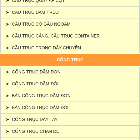
➤
CẦU TRỤC QUAY ÁP CỘT
➤
CẦU TRỤC DẦM TREO
➤
CẦU TRỤC CÓ GẦU NGOẠM
➤
CẦU TRỤC CẢNG, CẦU TRỤC CONTAINER
➤
CẦU TRỤC TRONG DÂY CHUYỀN
CỔNG TRỤC
➤
CỔNG TRỤC DẦM ĐƠN
➤
CỔNG TRỤC DẦM ĐÔI
➤
BÁN CỔNG TRỤC DẦM ĐƠN
➤
BÁN CỔNG TRỤC DẦM ĐÔI
➤
CỔNG TRỤC ĐẨY TAY
➤
CỔNG TRỤC CHÂN DÊ