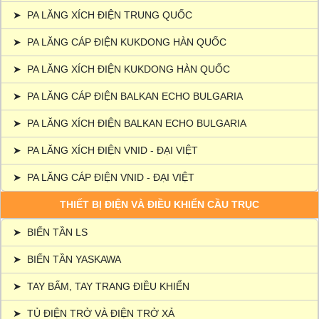
➤
PA LĂNG XÍCH ĐIỆN TRUNG QUỐC
➤
PA LĂNG CÁP ĐIỆN KUKDONG HÀN QUỐC
➤
PA LĂNG XÍCH ĐIỆN KUKDONG HÀN QUỐC
➤
PA LĂNG CÁP ĐIỆN BALKAN ECHO BULGARIA
➤
PA LĂNG XÍCH ĐIỆN BALKAN ECHO BULGARIA
➤
PA LĂNG XÍCH ĐIỆN VNID - ĐẠI VIỆT
➤
PA LĂNG CÁP ĐIỆN VNID - ĐẠI VIỆT
THIẾT BỊ ĐIỆN VÀ ĐIỀU KHIỂN CẦU TRỤC
➤
BIẾN TẦN LS
➤
BIẾN TẦN YASKAWA
➤
TAY BẤM, TAY TRANG ĐIỀU KHIỂN
➤
TỦ ĐIỆN TRỞ VÀ ĐIỆN TRỞ XẢ