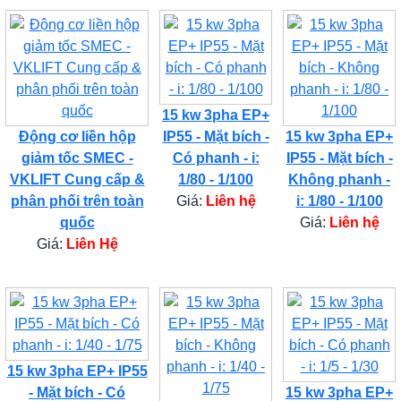
15 kw 3pha EP+
Động cơ liền hộp
IP55 - Mặt bích -
15 kw 3pha EP+
giảm tốc SMEC -
Có phanh - i:
IP55 - Mặt bích -
VKLIFT Cung cấp &
1/80 - 1/100
Không phanh -
phân phối trên toàn
Giá:
Liên hệ
i: 1/80 - 1/100
quốc
Giá:
Liên hệ
Giá:
Liên Hệ
15 kw 3pha EP+ IP55
- Mặt bích - Có
15 kw 3pha EP+