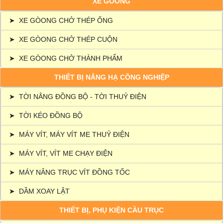
XE GÒONG
➤
XE GÒONG CHỞ THÉP ỐNG
➤
XE GÒONG CHỞ THÉP CUỘN
➤
XE GÒONG CHỞ THÀNH PHẨM
THIẾT BỊ NÂNG HẠ CÔNG NGHIỆP
➤
TỜI NÂNG ĐỒNG BỘ - TỜI THUỶ ĐIỆN
➤
TỜI KÉO ĐỒNG BỘ
➤
MÁY VÍT, MÁY VÍT ME THUỶ ĐIỆN
➤
MÁY VÍT, VÍT ME CHẠY ĐIỆN
➤
MÁY NÂNG TRỤC VÍT ĐỒNG TỐC
➤
DẦM XOAY LẬT
THIẾT BỊ, PHỤ KIỆN CẦU TRỤC