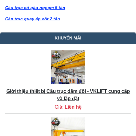
Cầu trục có gầu ngoạm 5 tấn
Cần trục quay áp cột 2 tấn
KHUYẾN MÃI
Giới thiệu thiết bị Cầu trục dầm đôi - VKLIFT cung cấp
và lắp đặt
Giá:
Liên hệ