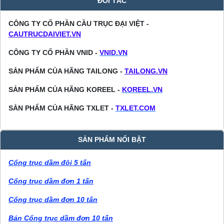
ĐỐI TÁC
CÔNG TY CỔ PHẦN CẦU TRỤC ĐẠI VIỆT -
CAUTRUCDAIVIET.VN
CÔNG TY CỔ PHẦN VNID -
VNID.VN
SẢN PHẨM CỦA HÃNG TAILONG -
TAILONG.VN
SẢN PHẨM CỦA HÃNG KOREEL -
KOREEL.VN
SẢN PHẨM CỦA HÃNG TXLET -
TXLET.COM
SẢN PHẨM NỔI BẬT
Cổng trục dầm đôi 5 tấn
Cổng trục dầm đơn 1 tấn
Cổng trục dầm đơn 10 tấn
Bán Cổng trục dầm đơn 10 tấn