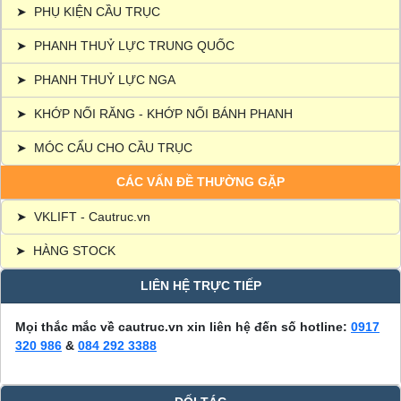
➤
PHỤ KIỆN CẦU TRỤC
➤
PHANH THUỶ LỰC TRUNG QUỐC
➤
PHANH THUỶ LỰC NGA
➤
KHỚP NỐI RĂNG - KHỚP NỐI BÁNH PHANH
➤
MÓC CẨU CHO CẦU TRỤC
CÁC VẤN ĐỀ THƯỜNG GẶP
➤
VKLIFT - Cautruc.vn
➤
HÀNG STOCK
LIÊN HỆ TRỰC TIẾP
Mọi thắc mắc về cautruc.vn xin liên hệ đến số hotline:
0917
320 986
&
084 292 3388