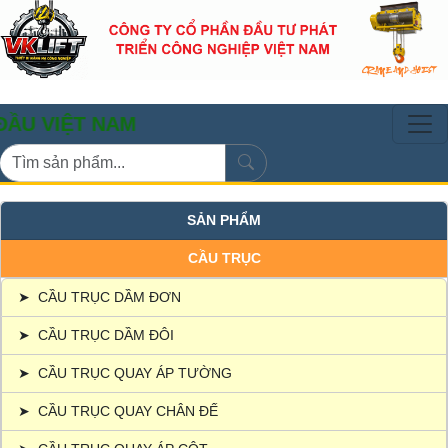
T NAM
SẢN PHẨM
CẦU TRỤC
➤
CẦU TRỤC DẦM ĐƠN
➤
CẦU TRỤC DẦM ĐÔI
➤
CẦU TRỤC QUAY ÁP TƯỜNG
➤
CẦU TRỤC QUAY CHÂN ĐẾ