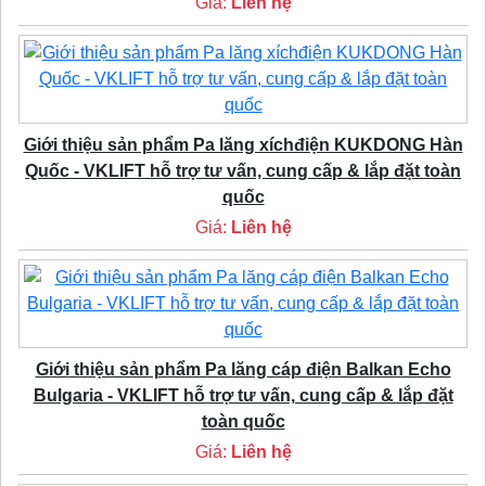
Giá:
Liên hệ
Giới thiệu sản phẩm Pa lăng xíchđiện KUKDONG Hàn
Quốc - VKLIFT hỗ trợ tư vấn, cung cấp & lắp đặt toàn
quốc
Giá:
Liên hệ
Giới thiệu sản phẩm Pa lăng cáp điện Balkan Echo
Bulgaria - VKLIFT hỗ trợ tư vấn, cung cấp & lắp đặt
toàn quốc
Giá:
Liên hệ