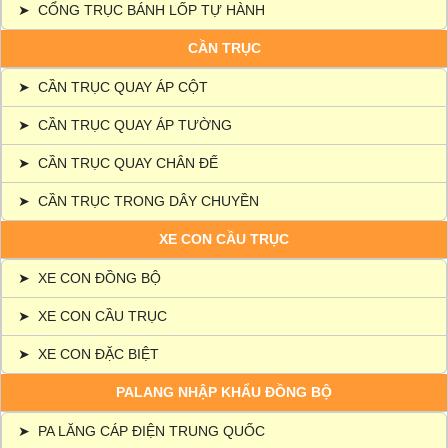
➤
CỔNG TRỤC BÁNH LỐP TỰ HÀNH
CẦN TRỤC
➤
CẦN TRỤC QUAY ÁP CỘT
➤
CẦN TRỤC QUAY ÁP TƯỜNG
➤
CẦN TRỤC QUAY CHÂN ĐẾ
➤
CẦN TRỤC TRONG DÂY CHUYỀN
XE CON CẦU TRỤC
➤
XE CON ĐỒNG BỘ
➤
XE CON CẦU TRỤC
➤
XE CON ĐẶC BIỆT
PALANG NHẬP KHẨU ĐỒNG BỘ
➤
PA LĂNG CÁP ĐIỆN TRUNG QUỐC