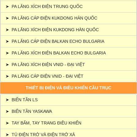
➤
PA LĂNG XÍCH ĐIỆN TRUNG QUỐC
➤
PA LĂNG CÁP ĐIỆN KUKDONG HÀN QUỐC
➤
PA LĂNG XÍCH ĐIỆN KUKDONG HÀN QUỐC
➤
PA LĂNG CÁP ĐIỆN BALKAN ECHO BULGARIA
➤
PA LĂNG XÍCH ĐIỆN BALKAN ECHO BULGARIA
➤
PA LĂNG XÍCH ĐIỆN VNID - ĐẠI VIỆT
➤
PA LĂNG CÁP ĐIỆN VNID - ĐẠI VIỆT
THIẾT BỊ ĐIỆN VÀ ĐIỀU KHIỂN CẦU TRỤC
➤
BIẾN TẦN LS
➤
BIẾN TẦN YASKAWA
➤
TAY BẤM, TAY TRANG ĐIỀU KHIỂN
➤
TỦ ĐIỆN TRỞ VÀ ĐIỆN TRỞ XẢ