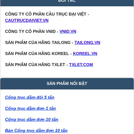
ĐỐI TÁC
CÔNG TY CỔ PHẦN CẦU TRỤC ĐẠI VIỆT -
CAUTRUCDAIVIET.VN
CÔNG TY CỔ PHẦN VNID -
VNID.VN
SẢN PHẨM CỦA HÃNG TAILONG -
TAILONG.VN
SẢN PHẨM CỦA HÃNG KOREEL -
KOREEL.VN
SẢN PHẨM CỦA HÃNG TXLET -
TXLET.COM
SẢN PHẨM NỔI BẬT
Cổng trục dầm đôi 5 tấn
Cổng trục dầm đơn 1 tấn
Cổng trục dầm đơn 10 tấn
Bán Cổng trục dầm đơn 10 tấn