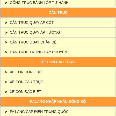
➤
CỔNG TRỤC BÁNH LỐP TỰ HÀNH
CẦN TRỤC
➤
CẦN TRỤC QUAY ÁP CỘT
➤
CẦN TRỤC QUAY ÁP TƯỜNG
➤
CẦN TRỤC QUAY CHÂN ĐẾ
➤
CẦN TRỤC TRONG DÂY CHUYỀN
XE CON CẦU TRỤC
➤
XE CON ĐỒNG BỘ
➤
XE CON CẦU TRỤC
➤
XE CON ĐẶC BIỆT
PALANG NHẬP KHẨU ĐỒNG BỘ
➤
PA LĂNG CÁP ĐIỆN TRUNG QUỐC