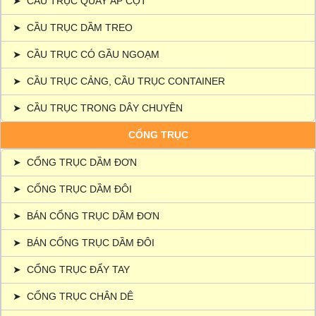
➤
CẦU TRỤC QUAY ÁP CỘT
➤
CẦU TRỤC DẦM TREO
➤
CẦU TRỤC CÓ GẦU NGOẠM
➤
CẦU TRỤC CẢNG, CẦU TRỤC CONTAINER
➤
CẦU TRỤC TRONG DÂY CHUYỀN
CỔNG TRỤC
➤
CỔNG TRỤC DẦM ĐƠN
➤
CỔNG TRỤC DẦM ĐÔI
➤
BÁN CỔNG TRỤC DẦM ĐƠN
➤
BÁN CỔNG TRỤC DẦM ĐÔI
➤
CỔNG TRỤC ĐẨY TAY
➤
CỔNG TRỤC CHÂN DÊ