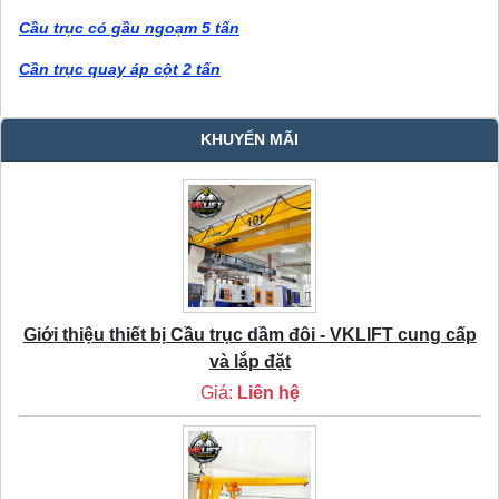
Cầu trục có gầu ngoạm 5 tấn
Cần trục quay áp cột 2 tấn
KHUYẾN MÃI
Giới thiệu thiết bị Cầu trục dầm đôi - VKLIFT cung cấp
và lắp đặt
Giá:
Liên hệ