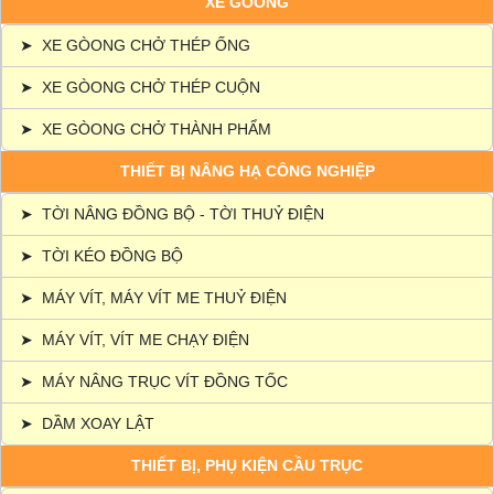
XE GÒONG
➤
XE GÒONG CHỞ THÉP ỐNG
➤
XE GÒONG CHỞ THÉP CUỘN
➤
XE GÒONG CHỞ THÀNH PHẨM
THIẾT BỊ NÂNG HẠ CÔNG NGHIỆP
➤
TỜI NÂNG ĐỒNG BỘ - TỜI THUỶ ĐIỆN
➤
TỜI KÉO ĐỒNG BỘ
➤
MÁY VÍT, MÁY VÍT ME THUỶ ĐIỆN
➤
MÁY VÍT, VÍT ME CHẠY ĐIỆN
➤
MÁY NÂNG TRỤC VÍT ĐỒNG TỐC
➤
DẦM XOAY LẬT
THIẾT BỊ, PHỤ KIỆN CẦU TRỤC