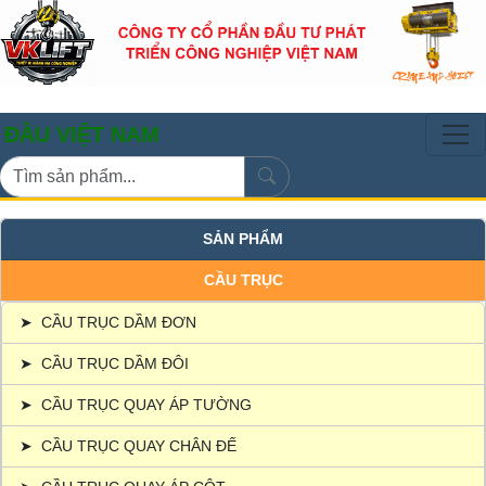
IỆT NAM
SẢN PHẨM
CẦU TRỤC
➤
CẦU TRỤC DẦM ĐƠN
➤
CẦU TRỤC DẦM ĐÔI
➤
CẦU TRỤC QUAY ÁP TƯỜNG
➤
CẦU TRỤC QUAY CHÂN ĐẾ