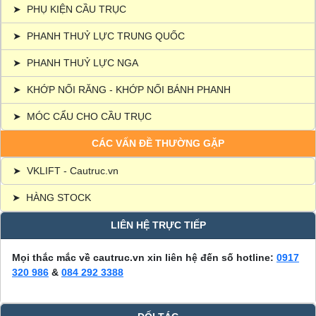
➤
PHỤ KIỆN CẦU TRỤC
➤
PHANH THUỶ LỰC TRUNG QUỐC
➤
PHANH THUỶ LỰC NGA
➤
KHỚP NỐI RĂNG - KHỚP NỐI BÁNH PHANH
➤
MÓC CẨU CHO CẦU TRỤC
CÁC VẤN ĐỀ THƯỜNG GẶP
➤
VKLIFT - Cautruc.vn
➤
HÀNG STOCK
LIÊN HỆ TRỰC TIẾP
Mọi thắc mắc về cautruc.vn xin liên hệ đến số hotline:
0917
320 986
&
084 292 3388