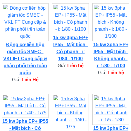
15 kw 3pha EP+
Động cơ liền hộp
IP55 - Mặt bích -
15 kw 3pha EP+
giảm tốc SMEC -
Có phanh - i:
IP55 - Mặt bích -
VKLIFT Cung cấp &
1/80 - 1/100
Không phanh -
phân phối trên toàn
Giá:
Liên hệ
i: 1/80 - 1/100
quốc
Giá:
Liên hệ
Giá:
Liên Hệ
15 kw 3pha EP+ IP55
- Mặt bích - Có
15 kw 3pha EP+