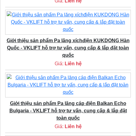
Giá:
Liên hệ
Giới thiệu sản phẩm Pa lăng xíchđiện KUKDONG Hàn
Quốc - VKLIFT hỗ trợ tư vấn, cung cấp & lắp đặt toàn
quốc
Giá:
Liên hệ
Giới thiệu sản phẩm Pa lăng cáp điện Balkan Echo
Bulgaria - VKLIFT hỗ trợ tư vấn, cung cấp & lắp đặt
toàn quốc
Giá:
Liên hệ