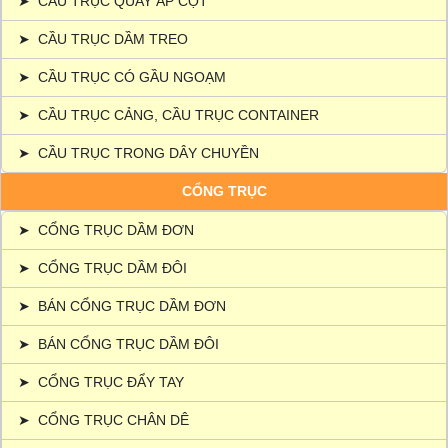
➤
CẦU TRỤC QUAY ÁP CỘT
➤
CẦU TRỤC DẦM TREO
➤
CẦU TRỤC CÓ GẦU NGOẠM
➤
CẦU TRỤC CẢNG, CẦU TRỤC CONTAINER
➤
CẦU TRỤC TRONG DÂY CHUYỀN
CỔNG TRỤC
➤
CỔNG TRỤC DẦM ĐƠN
➤
CỔNG TRỤC DẦM ĐÔI
➤
BÁN CỔNG TRỤC DẦM ĐƠN
➤
BÁN CỔNG TRỤC DẦM ĐÔI
➤
CỔNG TRỤC ĐẨY TAY
➤
CỔNG TRỤC CHÂN DÊ