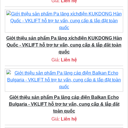
Giá:
Liên hệ
Giới thiệu sản phẩm Pa lăng xíchđiện KUKDONG Hàn
Quốc - VKLIFT hỗ trợ tư vấn, cung cấp & lắp đặt toàn
quốc
Giá:
Liên hệ
Giới thiệu sản phẩm Pa lăng cáp điện Balkan Echo
Bulgaria - VKLIFT hỗ trợ tư vấn, cung cấp & lắp đặt
toàn quốc
Giá:
Liên hệ