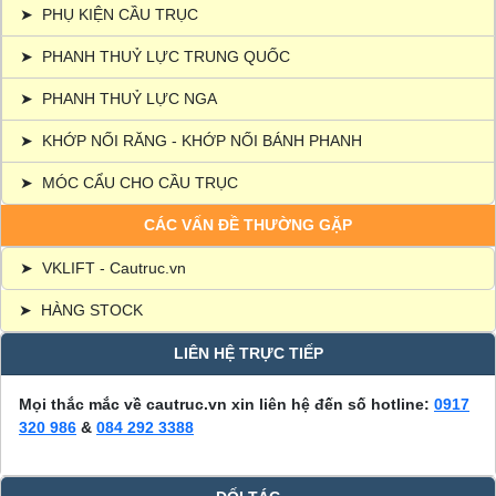
➤
PHỤ KIỆN CẦU TRỤC
➤
PHANH THUỶ LỰC TRUNG QUỐC
➤
PHANH THUỶ LỰC NGA
➤
KHỚP NỐI RĂNG - KHỚP NỐI BÁNH PHANH
➤
MÓC CẨU CHO CẦU TRỤC
CÁC VẤN ĐỀ THƯỜNG GẶP
➤
VKLIFT - Cautruc.vn
➤
HÀNG STOCK
LIÊN HỆ TRỰC TIẾP
Mọi thắc mắc về cautruc.vn xin liên hệ đến số hotline:
0917
320 986
&
084 292 3388