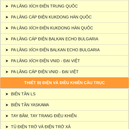
➤
PA LĂNG XÍCH ĐIỆN TRUNG QUỐC
➤
PA LĂNG CÁP ĐIỆN KUKDONG HÀN QUỐC
➤
PA LĂNG XÍCH ĐIỆN KUKDONG HÀN QUỐC
➤
PA LĂNG CÁP ĐIỆN BALKAN ECHO BULGARIA
➤
PA LĂNG XÍCH ĐIỆN BALKAN ECHO BULGARIA
➤
PA LĂNG XÍCH ĐIỆN VNID - ĐẠI VIỆT
➤
PA LĂNG CÁP ĐIỆN VNID - ĐẠI VIỆT
THIẾT BỊ ĐIỆN VÀ ĐIỀU KHIỂN CẦU TRỤC
➤
BIẾN TẦN LS
➤
BIẾN TẦN YASKAWA
➤
TAY BẤM, TAY TRANG ĐIỀU KHIỂN
➤
TỦ ĐIỆN TRỞ VÀ ĐIỆN TRỞ XẢ