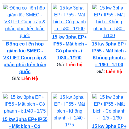
15 kw 3pha EP+
Động cơ liền hộp
IP55 - Mặt bích -
15 kw 3pha EP+
giảm tốc SMEC -
Có phanh - i:
IP55 - Mặt bích -
VKLIFT Cung cấp &
1/80 - 1/100
Không phanh -
phân phối trên toàn
Giá:
Liên hệ
i: 1/80 - 1/100
quốc
Giá:
Liên hệ
Giá:
Liên Hệ
15 kw 3pha EP+ IP55
- Mặt bích - Có
15 kw 3pha EP+