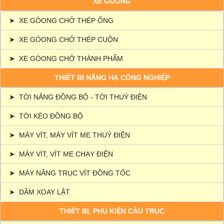
XE GÒONG
➤
XE GÒONG CHỞ THÉP ỐNG
➤
XE GÒONG CHỞ THÉP CUỘN
➤
XE GÒONG CHỞ THÀNH PHẨM
THIẾT BỊ NÂNG HẠ CÔNG NGHIỆP
➤
TỜI NÂNG ĐỒNG BỘ - TỜI THUỶ ĐIỆN
➤
TỜI KÉO ĐỒNG BỘ
➤
MÁY VÍT, MÁY VÍT ME THUỶ ĐIỆN
➤
MÁY VÍT, VÍT ME CHẠY ĐIỆN
➤
MÁY NÂNG TRỤC VÍT ĐỒNG TỐC
➤
DẦM XOAY LẬT
THIẾT BỊ, PHỤ KIỆN CẦU TRỤC