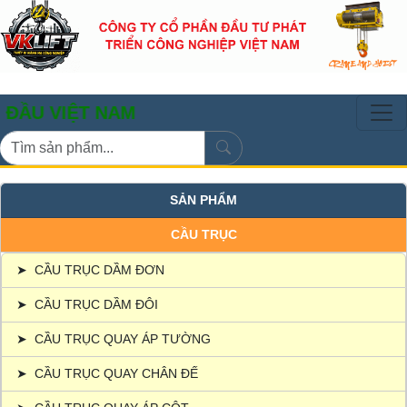
ỆT NAM
SẢN PHẨM
CẦU TRỤC
➤
CẦU TRỤC DẦM ĐƠN
➤
CẦU TRỤC DẦM ĐÔI
➤
CẦU TRỤC QUAY ÁP TƯỜNG
➤
CẦU TRỤC QUAY CHÂN ĐẾ