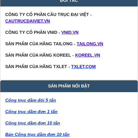
ĐỐI TÁC
CÔNG TY CỔ PHẦN CẦU TRỤC ĐẠI VIỆT -
CAUTRUCDAIVIET.VN
CÔNG TY CỔ PHẦN VNID -
VNID.VN
SẢN PHẨM CỦA HÃNG TAILONG -
TAILONG.VN
SẢN PHẨM CỦA HÃNG KOREEL -
KOREEL.VN
SẢN PHẨM CỦA HÃNG TXLET -
TXLET.COM
SẢN PHẨM NỔI BẬT
Cổng trục dầm đôi 5 tấn
Cổng trục dầm đơn 1 tấn
Cổng trục dầm đơn 10 tấn
Bán Cổng trục dầm đơn 10 tấn