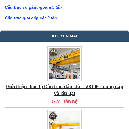
Cầu trục có gầu ngoạm 5 tấn
Cần trục quay áp cột 2 tấn
KHUYẾN MÃI
Giới thiệu thiết bị Cầu trục dầm đôi - VKLIFT cung cấp
và lắp đặt
Giá:
Liên hệ