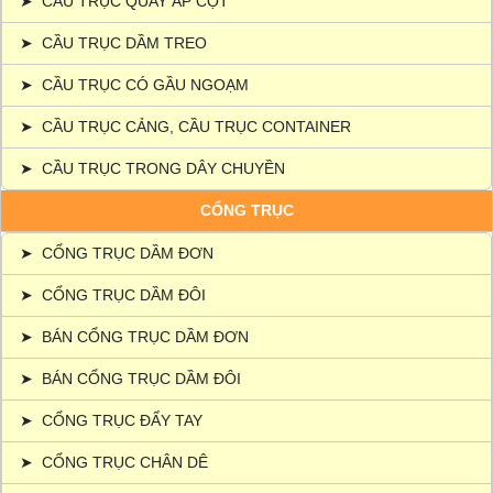
➤
CẦU TRỤC QUAY ÁP CỘT
➤
CẦU TRỤC DẦM TREO
➤
CẦU TRỤC CÓ GẦU NGOẠM
➤
CẦU TRỤC CẢNG, CẦU TRỤC CONTAINER
➤
CẦU TRỤC TRONG DÂY CHUYỀN
CỔNG TRỤC
➤
CỔNG TRỤC DẦM ĐƠN
➤
CỔNG TRỤC DẦM ĐÔI
➤
BÁN CỔNG TRỤC DẦM ĐƠN
➤
BÁN CỔNG TRỤC DẦM ĐÔI
➤
CỔNG TRỤC ĐẨY TAY
➤
CỔNG TRỤC CHÂN DÊ