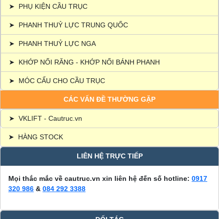
➤
PHỤ KIỆN CẦU TRỤC
➤
PHANH THUỶ LỰC TRUNG QUỐC
➤
PHANH THUỶ LỰC NGA
➤
KHỚP NỐI RĂNG - KHỚP NỐI BÁNH PHANH
➤
MÓC CẨU CHO CẦU TRỤC
CÁC VẤN ĐỀ THƯỜNG GẶP
➤
VKLIFT - Cautruc.vn
➤
HÀNG STOCK
LIÊN HỆ TRỰC TIẾP
Mọi thắc mắc về cautruc.vn xin liên hệ đến số hotline:
0917
320 986
&
084 292 3388