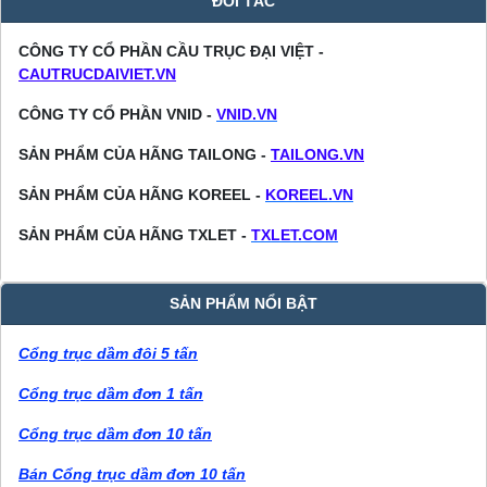
ĐỐI TÁC
CÔNG TY CỔ PHẦN CẦU TRỤC ĐẠI VIỆT -
CAUTRUCDAIVIET.VN
CÔNG TY CỔ PHẦN VNID -
VNID.VN
SẢN PHẨM CỦA HÃNG TAILONG -
TAILONG.VN
SẢN PHẨM CỦA HÃNG KOREEL -
KOREEL.VN
SẢN PHẨM CỦA HÃNG TXLET -
TXLET.COM
SẢN PHẨM NỔI BẬT
Cổng trục dầm đôi 5 tấn
Cổng trục dầm đơn 1 tấn
Cổng trục dầm đơn 10 tấn
Bán Cổng trục dầm đơn 10 tấn