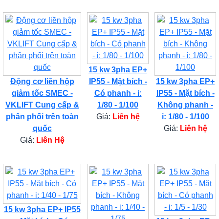
15 kw 3pha EP+
Động cơ liền hộp
IP55 - Mặt bích -
15 kw 3pha EP+
giảm tốc SMEC -
Có phanh - i:
IP55 - Mặt bích -
VKLIFT Cung cấp &
1/80 - 1/100
Không phanh -
phân phối trên toàn
Giá:
Liên hệ
i: 1/80 - 1/100
quốc
Giá:
Liên hệ
Giá:
Liên Hệ
15 kw 3pha EP+ IP55