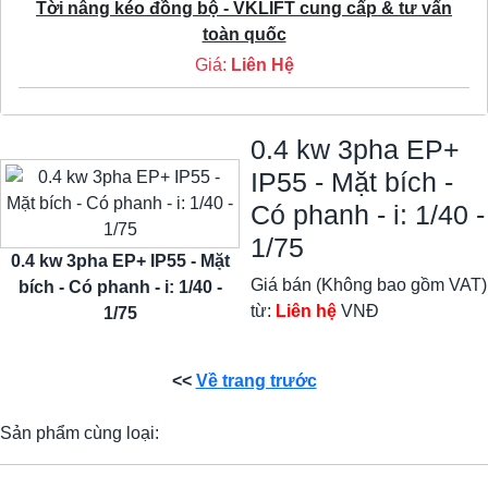
Tời nâng kéo đồng bộ - VKLIFT cung cấp & tư vấn
toàn quốc
Giá:
Liên Hệ
0.4 kw 3pha EP+
IP55 - Mặt bích -
Có phanh - i: 1/40 -
1/75
0.4 kw 3pha EP+ IP55 - Mặt
Giá bán (Không bao gồm VAT)
bích - Có phanh - i: 1/40 -
từ:
Liên hệ
VNĐ
1/75
<<
Về trang trước
Sản phẩm cùng loại: