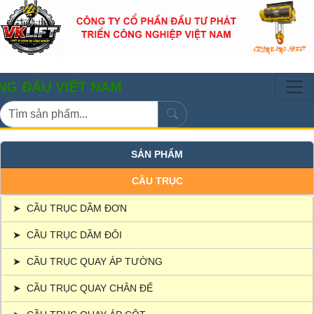
 VIỆT NAM
SẢN PHẨM
CẦU TRỤC
➤
CẦU TRỤC DẦM ĐƠN
➤
CẦU TRỤC DẦM ĐÔI
➤
CẦU TRỤC QUAY ÁP TƯỜNG
➤
CẦU TRỤC QUAY CHÂN ĐẾ