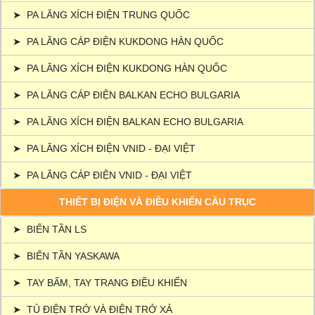
➤
PA LĂNG XÍCH ĐIỆN TRUNG QUỐC
➤
PA LĂNG CÁP ĐIỆN KUKDONG HÀN QUỐC
➤
PA LĂNG XÍCH ĐIỆN KUKDONG HÀN QUỐC
➤
PA LĂNG CÁP ĐIỆN BALKAN ECHO BULGARIA
➤
PA LĂNG XÍCH ĐIỆN BALKAN ECHO BULGARIA
➤
PA LĂNG XÍCH ĐIỆN VNID - ĐẠI VIỆT
➤
PA LĂNG CÁP ĐIỆN VNID - ĐẠI VIỆT
THIẾT BỊ ĐIỆN VÀ ĐIỀU KHIỂN CẦU TRỤC
➤
BIẾN TẦN LS
➤
BIẾN TẦN YASKAWA
➤
TAY BẤM, TAY TRANG ĐIỀU KHIỂN
➤
TỦ ĐIỆN TRỞ VÀ ĐIỆN TRỞ XẢ