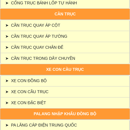
➤
CỔNG TRỤC BÁNH LỐP TỰ HÀNH
CẦN TRỤC
➤
CẦN TRỤC QUAY ÁP CỘT
➤
CẦN TRỤC QUAY ÁP TƯỜNG
➤
CẦN TRỤC QUAY CHÂN ĐẾ
➤
CẦN TRỤC TRONG DÂY CHUYỀN
XE CON CẦU TRỤC
➤
XE CON ĐỒNG BỘ
➤
XE CON CẦU TRỤC
➤
XE CON ĐẶC BIỆT
PALANG NHẬP KHẨU ĐỒNG BỘ
➤
PA LĂNG CÁP ĐIỆN TRUNG QUỐC