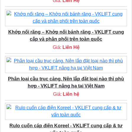
Giá:
Liên Hệ
Khớp nối răng – Khớp nối bánh răng - VKLIFT cung
cấp và phân phối trên toàn quốc
Giá:
Liên Hệ
Phân loại cầu trục cảng. Nên lắp đặt loại nào thì phù
hợp - VKLIFT nâng hạ tại Việt Nam
Giá:
Liên hệ
Rulo cuốn cáp điện Koreel - VKLIFT cung cấp & tư