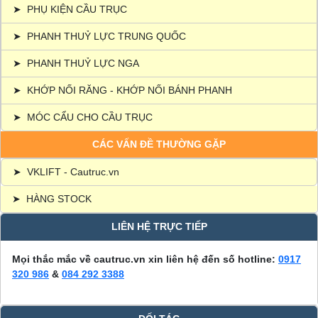
➤
PHỤ KIỆN CẦU TRỤC
➤
PHANH THUỶ LỰC TRUNG QUỐC
➤
PHANH THUỶ LỰC NGA
➤
KHỚP NỐI RĂNG - KHỚP NỐI BÁNH PHANH
➤
MÓC CẨU CHO CẦU TRỤC
CÁC VẤN ĐỀ THƯỜNG GẶP
➤
VKLIFT - Cautruc.vn
➤
HÀNG STOCK
LIÊN HỆ TRỰC TIẾP
Mọi thắc mắc về cautruc.vn xin liên hệ đến số hotline:
0917
320 986
&
084 292 3388