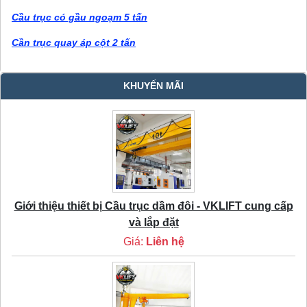
Cầu trục có gầu ngoạm 5 tấn
Cần trục quay áp cột 2 tấn
KHUYẾN MÃI
Giới thiệu thiết bị Cầu trục dầm đôi - VKLIFT cung cấp
và lắp đặt
Giá:
Liên hệ