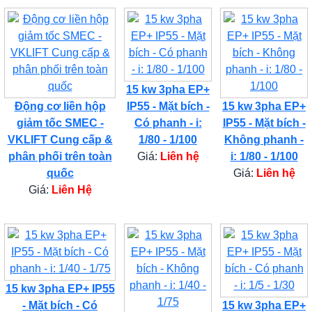
15 kw 3pha EP+
Động cơ liền hộp
IP55 - Mặt bích -
15 kw 3pha EP+
giảm tốc SMEC -
Có phanh - i:
IP55 - Mặt bích -
VKLIFT Cung cấp &
1/80 - 1/100
Không phanh -
phân phối trên toàn
Giá:
Liên hệ
i: 1/80 - 1/100
quốc
Giá:
Liên hệ
Giá:
Liên Hệ
15 kw 3pha EP+ IP55
- Mặt bích - Có
15 kw 3pha EP+