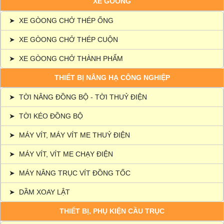
XE GÒONG
➤
XE GÒONG CHỞ THÉP ỐNG
➤
XE GÒONG CHỞ THÉP CUỘN
➤
XE GÒONG CHỞ THÀNH PHẨM
THIẾT BỊ NÂNG HẠ CÔNG NGHIỆP
➤
TỜI NÂNG ĐỒNG BỘ - TỜI THUỶ ĐIỆN
➤
TỜI KÉO ĐỒNG BỘ
➤
MÁY VÍT, MÁY VÍT ME THUỶ ĐIỆN
➤
MÁY VÍT, VÍT ME CHẠY ĐIỆN
➤
MÁY NÂNG TRỤC VÍT ĐỒNG TỐC
➤
DẦM XOAY LẬT
THIẾT BỊ, PHỤ KIỆN CẦU TRỤC