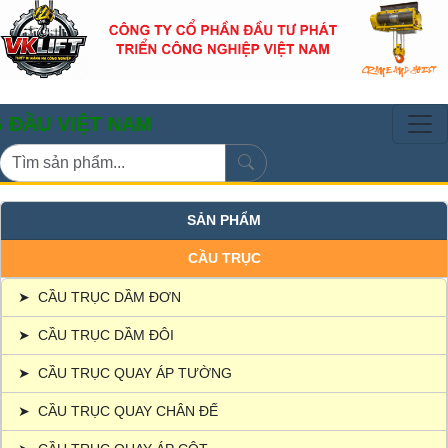
IỆT NAM
SẢN PHẨM
CẦU TRỤC
➤
CẦU TRỤC DẦM ĐƠN
➤
CẦU TRỤC DẦM ĐÔI
➤
CẦU TRỤC QUAY ÁP TƯỜNG
➤
CẦU TRỤC QUAY CHÂN ĐẾ