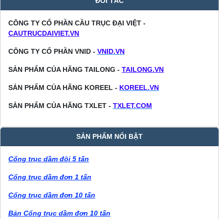
ĐỐI TÁC
CÔNG TY CỔ PHẦN CẦU TRỤC ĐẠI VIỆT -
CAUTRUCDAIVIET.VN
CÔNG TY CỔ PHẦN VNID -
VNID.VN
SẢN PHẨM CỦA HÃNG TAILONG -
TAILONG.VN
SẢN PHẨM CỦA HÃNG KOREEL -
KOREEL.VN
SẢN PHẨM CỦA HÃNG TXLET -
TXLET.COM
SẢN PHẨM NỔI BẬT
Cổng trục dầm đôi 5 tấn
Cổng trục dầm đơn 1 tấn
Cổng trục dầm đơn 10 tấn
Bán Cổng trục dầm đơn 10 tấn