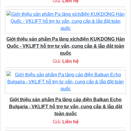
Giá:
Liên hệ
Giới thiệu sản phẩm Pa lăng xíchđiện KUKDONG Hàn
Quốc - VKLIFT hỗ trợ tư vấn, cung cấp & lắp đặt toàn
quốc
Giá:
Liên hệ
Giới thiệu sản phẩm Pa lăng cáp điện Balkan Echo
Bulgaria - VKLIFT hỗ trợ tư vấn, cung cấp & lắp đặt
toàn quốc
Giá:
Liên hệ