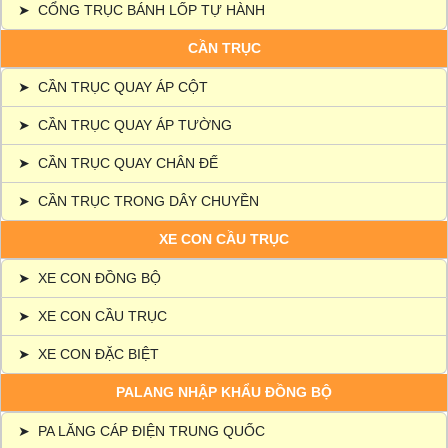
➤
CỔNG TRỤC BÁNH LỐP TỰ HÀNH
CẦN TRỤC
➤
CẦN TRỤC QUAY ÁP CỘT
➤
CẦN TRỤC QUAY ÁP TƯỜNG
➤
CẦN TRỤC QUAY CHÂN ĐẾ
➤
CẦN TRỤC TRONG DÂY CHUYỀN
XE CON CẦU TRỤC
➤
XE CON ĐỒNG BỘ
➤
XE CON CẦU TRỤC
➤
XE CON ĐẶC BIỆT
PALANG NHẬP KHẨU ĐỒNG BỘ
➤
PA LĂNG CÁP ĐIỆN TRUNG QUỐC