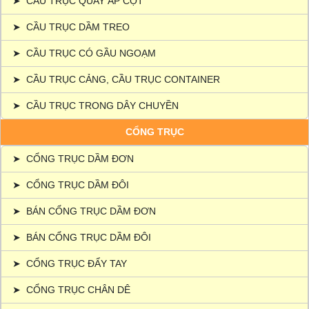
➤
CẦU TRỤC QUAY ÁP CỘT
➤
CẦU TRỤC DẦM TREO
➤
CẦU TRỤC CÓ GẦU NGOẠM
➤
CẦU TRỤC CẢNG, CẦU TRỤC CONTAINER
➤
CẦU TRỤC TRONG DÂY CHUYỀN
CỔNG TRỤC
➤
CỔNG TRỤC DẦM ĐƠN
➤
CỔNG TRỤC DẦM ĐÔI
➤
BÁN CỔNG TRỤC DẦM ĐƠN
➤
BÁN CỔNG TRỤC DẦM ĐÔI
➤
CỔNG TRỤC ĐẨY TAY
➤
CỔNG TRỤC CHÂN DÊ