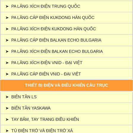
➤
PA LĂNG XÍCH ĐIỆN TRUNG QUỐC
➤
PA LĂNG CÁP ĐIỆN KUKDONG HÀN QUỐC
➤
PA LĂNG XÍCH ĐIỆN KUKDONG HÀN QUỐC
➤
PA LĂNG CÁP ĐIỆN BALKAN ECHO BULGARIA
➤
PA LĂNG XÍCH ĐIỆN BALKAN ECHO BULGARIA
➤
PA LĂNG XÍCH ĐIỆN VNID - ĐẠI VIỆT
➤
PA LĂNG CÁP ĐIỆN VNID - ĐẠI VIỆT
THIẾT BỊ ĐIỆN VÀ ĐIỀU KHIỂN CẦU TRỤC
➤
BIẾN TẦN LS
➤
BIẾN TẦN YASKAWA
➤
TAY BẤM, TAY TRANG ĐIỀU KHIỂN
➤
TỦ ĐIỆN TRỞ VÀ ĐIỆN TRỞ XẢ