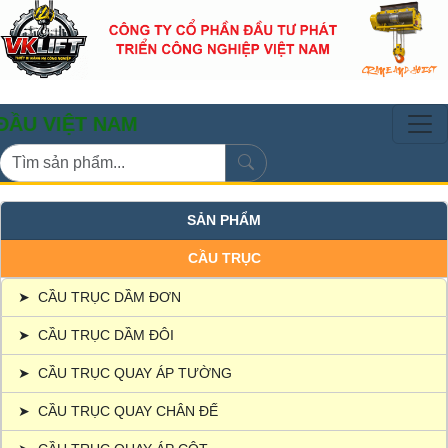
T NAM
SẢN PHẨM
CẦU TRỤC
➤
CẦU TRỤC DẦM ĐƠN
➤
CẦU TRỤC DẦM ĐÔI
➤
CẦU TRỤC QUAY ÁP TƯỜNG
➤
CẦU TRỤC QUAY CHÂN ĐẾ