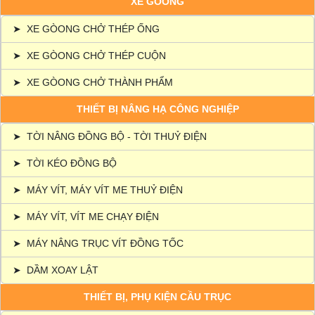
XE GÒONG
➤
XE GÒONG CHỞ THÉP ỐNG
➤
XE GÒONG CHỞ THÉP CUỘN
➤
XE GÒONG CHỞ THÀNH PHẨM
THIẾT BỊ NÂNG HẠ CÔNG NGHIỆP
➤
TỜI NÂNG ĐỒNG BỘ - TỜI THUỶ ĐIỆN
➤
TỜI KÉO ĐỒNG BỘ
➤
MÁY VÍT, MÁY VÍT ME THUỶ ĐIỆN
➤
MÁY VÍT, VÍT ME CHẠY ĐIỆN
➤
MÁY NÂNG TRỤC VÍT ĐỒNG TỐC
➤
DẦM XOAY LẬT
THIẾT BỊ, PHỤ KIỆN CẦU TRỤC