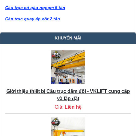
Cầu trục có gầu ngoạm 5 tấn
Cần trục quay áp cột 2 tấn
KHUYẾN MÃI
Giới thiệu thiết bị Cầu trục dầm đôi - VKLIFT cung cấp
và lắp đặt
Giá:
Liên hệ