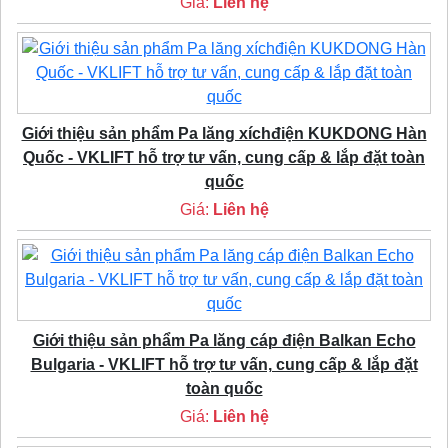
Giá:
Liên hệ
Giới thiệu sản phẩm Pa lăng xíchđiện KUKDONG Hàn
Quốc - VKLIFT hỗ trợ tư vấn, cung cấp & lắp đặt toàn
quốc
Giá:
Liên hệ
Giới thiệu sản phẩm Pa lăng cáp điện Balkan Echo
Bulgaria - VKLIFT hỗ trợ tư vấn, cung cấp & lắp đặt
toàn quốc
Giá:
Liên hệ