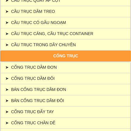
➤
CẦU TRỤC QUAY ÁP CỘT
➤
CẦU TRỤC DẦM TREO
➤
CẦU TRỤC CÓ GẦU NGOẠM
➤
CẦU TRỤC CẢNG, CẦU TRỤC CONTAINER
➤
CẦU TRỤC TRONG DÂY CHUYỀN
CỔNG TRỤC
➤
CỔNG TRỤC DẦM ĐƠN
➤
CỔNG TRỤC DẦM ĐÔI
➤
BÁN CỔNG TRỤC DẦM ĐƠN
➤
BÁN CỔNG TRỤC DẦM ĐÔI
➤
CỔNG TRỤC ĐẨY TAY
➤
CỔNG TRỤC CHÂN DÊ