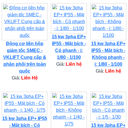
15 kw 3pha EP+
Động cơ liền hộp
IP55 - Mặt bích -
15 kw 3pha EP+
giảm tốc SMEC -
Có phanh - i:
IP55 - Mặt bích -
VKLIFT Cung cấp &
1/80 - 1/100
Không phanh -
phân phối trên toàn
Giá:
Liên hệ
i: 1/80 - 1/100
quốc
Giá:
Liên hệ
Giá:
Liên Hệ
15 kw 3pha EP+ IP55
- Mặt bích - Có
15 kw 3pha EP+