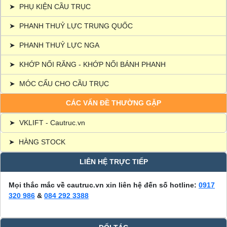
➤
PHỤ KIỆN CẦU TRỤC
➤
PHANH THUỶ LỰC TRUNG QUỐC
➤
PHANH THUỶ LỰC NGA
➤
KHỚP NỐI RĂNG - KHỚP NỐI BÁNH PHANH
➤
MÓC CẨU CHO CẦU TRỤC
CÁC VẤN ĐỀ THƯỜNG GẶP
➤
VKLIFT - Cautruc.vn
➤
HÀNG STOCK
LIÊN HỆ TRỰC TIẾP
Mọi thắc mắc về cautruc.vn xin liên hệ đến số hotline:
0917
320 986
&
084 292 3388