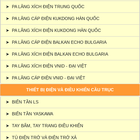
➤
PA LĂNG XÍCH ĐIỆN TRUNG QUỐC
➤
PA LĂNG CÁP ĐIỆN KUKDONG HÀN QUỐC
➤
PA LĂNG XÍCH ĐIỆN KUKDONG HÀN QUỐC
➤
PA LĂNG CÁP ĐIỆN BALKAN ECHO BULGARIA
➤
PA LĂNG XÍCH ĐIỆN BALKAN ECHO BULGARIA
➤
PA LĂNG XÍCH ĐIỆN VNID - ĐẠI VIỆT
➤
PA LĂNG CÁP ĐIỆN VNID - ĐẠI VIỆT
THIẾT BỊ ĐIỆN VÀ ĐIỀU KHIỂN CẦU TRỤC
➤
BIẾN TẦN LS
➤
BIẾN TẦN YASKAWA
➤
TAY BẤM, TAY TRANG ĐIỀU KHIỂN
➤
TỦ ĐIỆN TRỞ VÀ ĐIỆN TRỞ XẢ