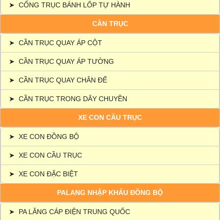
➤
CỔNG TRỤC BÁNH LỐP TỰ HÀNH
CẦN TRỤC
➤
CẦN TRỤC QUAY ÁP CỘT
➤
CẦN TRỤC QUAY ÁP TƯỜNG
➤
CẦN TRỤC QUAY CHÂN ĐẾ
➤
CẦN TRỤC TRONG DÂY CHUYỀN
XE CON CẦU TRỤC
➤
XE CON ĐỒNG BỘ
➤
XE CON CẦU TRỤC
➤
XE CON ĐẶC BIỆT
PALANG NHẬP KHẨU ĐỒNG BỘ
➤
PA LĂNG CÁP ĐIỆN TRUNG QUỐC