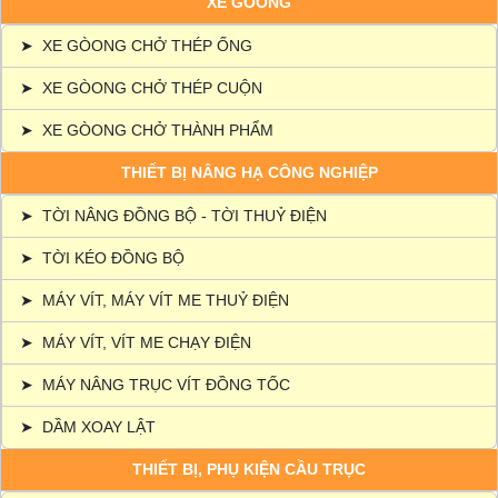
XE GÒONG
➤
XE GÒONG CHỞ THÉP ỐNG
➤
XE GÒONG CHỞ THÉP CUỘN
➤
XE GÒONG CHỞ THÀNH PHẨM
THIẾT BỊ NÂNG HẠ CÔNG NGHIỆP
➤
TỜI NÂNG ĐỒNG BỘ - TỜI THUỶ ĐIỆN
➤
TỜI KÉO ĐỒNG BỘ
➤
MÁY VÍT, MÁY VÍT ME THUỶ ĐIỆN
➤
MÁY VÍT, VÍT ME CHẠY ĐIỆN
➤
MÁY NÂNG TRỤC VÍT ĐỒNG TỐC
➤
DẦM XOAY LẬT
THIẾT BỊ, PHỤ KIỆN CẦU TRỤC