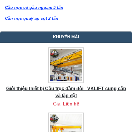
Cầu trục có gầu ngoạm 5 tấn
Cần trục quay áp cột 2 tấn
KHUYẾN MÃI
Giới thiệu thiết bị Cầu trục dầm đôi - VKLIFT cung cấp
và lắp đặt
Giá:
Liên hệ