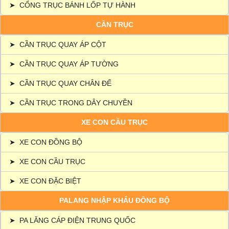
➤
CỔNG TRỤC BÁNH LỐP TỰ HÀNH
CẦN TRỤC
➤
CẦN TRỤC QUAY ÁP CỘT
➤
CẦN TRỤC QUAY ÁP TƯỜNG
➤
CẦN TRỤC QUAY CHÂN ĐẾ
➤
CẦN TRỤC TRONG DÂY CHUYỀN
XE CON CẦU TRỤC
➤
XE CON ĐỒNG BỘ
➤
XE CON CẦU TRỤC
➤
XE CON ĐẶC BIỆT
PALANG NHẬP KHẨU ĐỒNG BỘ
➤
PA LĂNG CÁP ĐIỆN TRUNG QUỐC