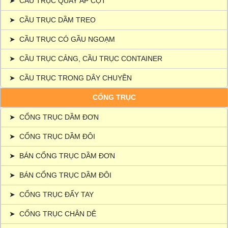
➤
CẦU TRỤC QUAY ÁP CỘT
➤
CẦU TRỤC DẦM TREO
➤
CẦU TRỤC CÓ GẦU NGOẠM
➤
CẦU TRỤC CẢNG, CẦU TRỤC CONTAINER
➤
CẦU TRỤC TRONG DÂY CHUYỀN
CỔNG TRỤC
➤
CỔNG TRỤC DẦM ĐƠN
➤
CỔNG TRỤC DẦM ĐÔI
➤
BÁN CỔNG TRỤC DẦM ĐƠN
➤
BÁN CỔNG TRỤC DẦM ĐÔI
➤
CỔNG TRỤC ĐẨY TAY
➤
CỔNG TRỤC CHÂN DÊ