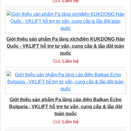
Giá:
Liên hệ
Giới thiệu sản phẩm Pa lăng xíchđiện KUKDONG Hàn
Quốc - VKLIFT hỗ trợ tư vấn, cung cấp & lắp đặt toàn
quốc
Giá:
Liên hệ
Giới thiệu sản phẩm Pa lăng cáp điện Balkan Echo
Bulgaria - VKLIFT hỗ trợ tư vấn, cung cấp & lắp đặt
toàn quốc
Giá:
Liên hệ