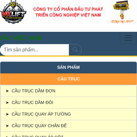
T NAM
SẢN PHẨM
CẦU TRỤC
➤
CẦU TRỤC DẦM ĐƠN
➤
CẦU TRỤC DẦM ĐÔI
➤
CẦU TRỤC QUAY ÁP TƯỜNG
➤
CẦU TRỤC QUAY CHÂN ĐẾ