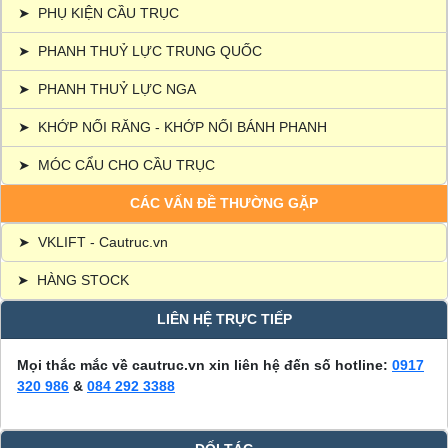
➤
PHỤ KIỆN CẦU TRỤC
➤
PHANH THUỶ LỰC TRUNG QUỐC
➤
PHANH THUỶ LỰC NGA
➤
KHỚP NỐI RĂNG - KHỚP NỐI BÁNH PHANH
➤
MÓC CẨU CHO CẦU TRỤC
CÁC VẤN ĐỀ THƯỜNG GẶP
➤
VKLIFT - Cautruc.vn
➤
HÀNG STOCK
LIÊN HỆ TRỰC TIẾP
Mọi thắc mắc về cautruc.vn xin liên hệ đến số hotline:
0917
320 986
&
084 292 3388