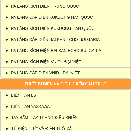
➤
PA LĂNG XÍCH ĐIỆN TRUNG QUỐC
➤
PA LĂNG CÁP ĐIỆN KUKDONG HÀN QUỐC
➤
PA LĂNG XÍCH ĐIỆN KUKDONG HÀN QUỐC
➤
PA LĂNG CÁP ĐIỆN BALKAN ECHO BULGARIA
➤
PA LĂNG XÍCH ĐIỆN BALKAN ECHO BULGARIA
➤
PA LĂNG XÍCH ĐIỆN VNID - ĐẠI VIỆT
➤
PA LĂNG CÁP ĐIỆN VNID - ĐẠI VIỆT
THIẾT BỊ ĐIỆN VÀ ĐIỀU KHIỂN CẦU TRỤC
➤
BIẾN TẦN LS
➤
BIẾN TẦN YASKAWA
➤
TAY BẤM, TAY TRANG ĐIỀU KHIỂN
➤
TỦ ĐIỆN TRỞ VÀ ĐIỆN TRỞ XẢ