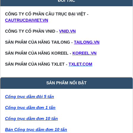
ĐỐI TÁC
CÔNG TY CỔ PHẦN CẦU TRỤC ĐẠI VIỆT -
CAUTRUCDAIVIET.VN
CÔNG TY CỔ PHẦN VNID -
VNID.VN
SẢN PHẨM CỦA HÃNG TAILONG -
TAILONG.VN
SẢN PHẨM CỦA HÃNG KOREEL -
KOREEL.VN
SẢN PHẨM CỦA HÃNG TXLET -
TXLET.COM
SẢN PHẨM NỔI BẬT
Cổng trục dầm đôi 5 tấn
Cổng trục dầm đơn 1 tấn
Cổng trục dầm đơn 10 tấn
Bán Cổng trục dầm đơn 10 tấn