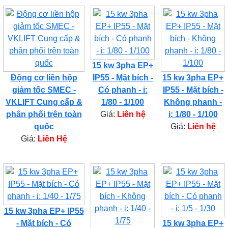
15 kw 3pha EP+
Động cơ liền hộp
IP55 - Mặt bích -
15 kw 3pha EP+
giảm tốc SMEC -
Có phanh - i:
IP55 - Mặt bích -
VKLIFT Cung cấp &
1/80 - 1/100
Không phanh -
phân phối trên toàn
Giá:
Liên hệ
i: 1/80 - 1/100
quốc
Giá:
Liên hệ
Giá:
Liên Hệ
15 kw 3pha EP+ IP55
- Mặt bích - Có
15 kw 3pha EP+