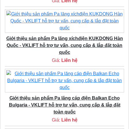
Giá:
Liên hệ
Giới thiệu sản phẩm Pa lăng xíchđiện KUKDONG Hàn
Quốc - VKLIFT hỗ trợ tư vấn, cung cấp & lắp đặt toàn
quốc
Giá:
Liên hệ
Giới thiệu sản phẩm Pa lăng cáp điện Balkan Echo
Bulgaria - VKLIFT hỗ trợ tư vấn, cung cấp & lắp đặt
toàn quốc
Giá:
Liên hệ