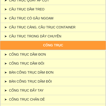
➤
CẦU TRỤC QUAY ÁP CỘT
➤
CẦU TRỤC DẦM TREO
➤
CẦU TRỤC CÓ GẦU NGOẠM
➤
CẦU TRỤC CẢNG, CẦU TRỤC CONTAINER
➤
CẦU TRỤC TRONG DÂY CHUYỀN
CỔNG TRỤC
➤
CỔNG TRỤC DẦM ĐƠN
➤
CỔNG TRỤC DẦM ĐÔI
➤
BÁN CỔNG TRỤC DẦM ĐƠN
➤
BÁN CỔNG TRỤC DẦM ĐÔI
➤
CỔNG TRỤC ĐẨY TAY
➤
CỔNG TRỤC CHÂN DÊ