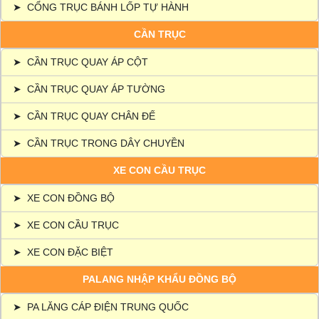
➤
CỔNG TRỤC BÁNH LỐP TỰ HÀNH
CẦN TRỤC
➤
CẦN TRỤC QUAY ÁP CỘT
➤
CẦN TRỤC QUAY ÁP TƯỜNG
➤
CẦN TRỤC QUAY CHÂN ĐẾ
➤
CẦN TRỤC TRONG DÂY CHUYỀN
XE CON CẦU TRỤC
➤
XE CON ĐỒNG BỘ
➤
XE CON CẦU TRỤC
➤
XE CON ĐẶC BIỆT
PALANG NHẬP KHẨU ĐỒNG BỘ
➤
PA LĂNG CÁP ĐIỆN TRUNG QUỐC