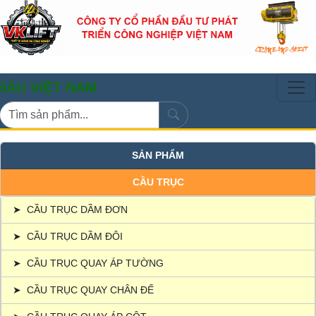
T NAM
SẢN PHẨM
CẦU TRỤC
➤
CẦU TRỤC DẦM ĐƠN
➤
CẦU TRỤC DẦM ĐÔI
➤
CẦU TRỤC QUAY ÁP TƯỜNG
➤
CẦU TRỤC QUAY CHÂN ĐẾ