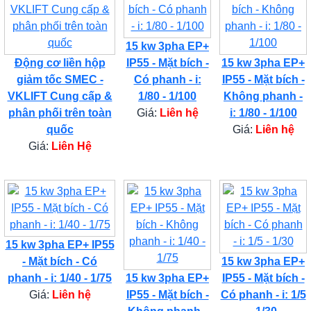
15 kw 3pha EP+
Động cơ liền hộp
IP55 - Mặt bích -
15 kw 3pha EP+
giảm tốc SMEC -
Có phanh - i:
IP55 - Mặt bích -
VKLIFT Cung cấp &
1/80 - 1/100
Không phanh -
phân phối trên toàn
Giá:
Liên hệ
i: 1/80 - 1/100
quốc
Giá:
Liên hệ
Giá:
Liên Hệ
15 kw 3pha EP+ IP55
- Mặt bích - Có
15 kw 3pha EP+
phanh - i: 1/40 - 1/75
15 kw 3pha EP+
IP55 - Mặt bích -
Giá:
Liên hệ
IP55 - Mặt bích -
Có phanh - i: 1/5