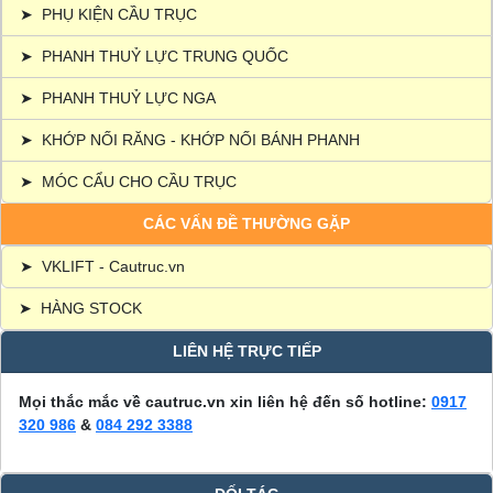
➤
PHỤ KIỆN CẦU TRỤC
➤
PHANH THUỶ LỰC TRUNG QUỐC
➤
PHANH THUỶ LỰC NGA
➤
KHỚP NỐI RĂNG - KHỚP NỐI BÁNH PHANH
➤
MÓC CẨU CHO CẦU TRỤC
CÁC VẤN ĐỀ THƯỜNG GẶP
➤
VKLIFT - Cautruc.vn
➤
HÀNG STOCK
LIÊN HỆ TRỰC TIẾP
Mọi thắc mắc về cautruc.vn xin liên hệ đến số hotline:
0917
320 986
&
084 292 3388