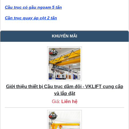
Cầu trục có gầu ngoạm 5 tấn
Cần trục quay áp cột 2 tấn
KHUYẾN MÃI
Giới thiệu thiết bị Cầu trục dầm đôi - VKLIFT cung cấp
và lắp đặt
Giá:
Liên hệ