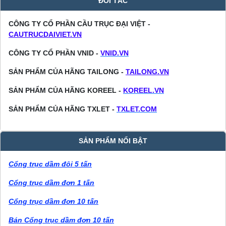
ĐỐI TÁC
CÔNG TY CỔ PHẦN CẦU TRỤC ĐẠI VIỆT -
CAUTRUCDAIVIET.VN
CÔNG TY CỔ PHẦN VNID -
VNID.VN
SẢN PHẨM CỦA HÃNG TAILONG -
TAILONG.VN
SẢN PHẨM CỦA HÃNG KOREEL -
KOREEL.VN
SẢN PHẨM CỦA HÃNG TXLET -
TXLET.COM
SẢN PHẨM NỔI BẬT
Cổng trục dầm đôi 5 tấn
Cổng trục dầm đơn 1 tấn
Cổng trục dầm đơn 10 tấn
Bán Cổng trục dầm đơn 10 tấn