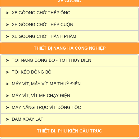
XE GÒONG
➤
XE GÒONG CHỞ THÉP ỐNG
➤
XE GÒONG CHỞ THÉP CUỘN
➤
XE GÒONG CHỞ THÀNH PHẨM
THIẾT BỊ NÂNG HẠ CÔNG NGHIỆP
➤
TỜI NÂNG ĐỒNG BỘ - TỜI THUỶ ĐIỆN
➤
TỜI KÉO ĐỒNG BỘ
➤
MÁY VÍT, MÁY VÍT ME THUỶ ĐIỆN
➤
MÁY VÍT, VÍT ME CHẠY ĐIỆN
➤
MÁY NÂNG TRỤC VÍT ĐỒNG TỐC
➤
DẦM XOAY LẬT
THIẾT BỊ, PHỤ KIỆN CẦU TRỤC