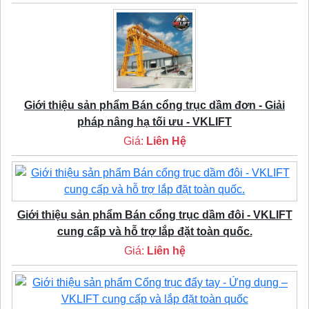
Giới thiệu sản phẩm Bán cổng trục dầm đơn - Giải
pháp nâng hạ tối ưu - VKLIFT
Giá:
Liên Hệ
Giới thiệu sản phẩm Bán cổng trục dầm đôi - VKLIFT
cung cấp và hỗ trợ lắp đặt toàn quốc.
Giá:
Liên hệ