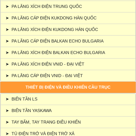
➤
PA LĂNG XÍCH ĐIỆN TRUNG QUỐC
➤
PA LĂNG CÁP ĐIỆN KUKDONG HÀN QUỐC
➤
PA LĂNG XÍCH ĐIỆN KUKDONG HÀN QUỐC
➤
PA LĂNG CÁP ĐIỆN BALKAN ECHO BULGARIA
➤
PA LĂNG XÍCH ĐIỆN BALKAN ECHO BULGARIA
➤
PA LĂNG XÍCH ĐIỆN VNID - ĐẠI VIỆT
➤
PA LĂNG CÁP ĐIỆN VNID - ĐẠI VIỆT
THIẾT BỊ ĐIỆN VÀ ĐIỀU KHIỂN CẦU TRỤC
➤
BIẾN TẦN LS
➤
BIẾN TẦN YASKAWA
➤
TAY BẤM, TAY TRANG ĐIỀU KHIỂN
➤
TỦ ĐIỆN TRỞ VÀ ĐIỆN TRỞ XẢ