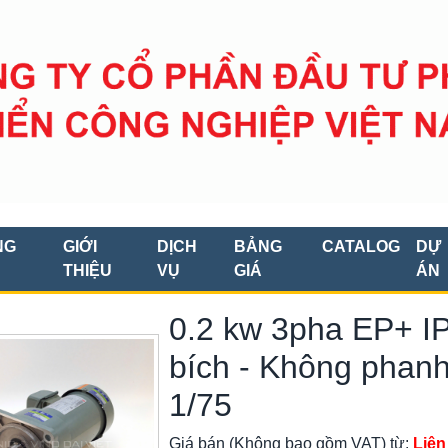
NG
GIỚI
DỊCH
BẢNG
CATALOG
DỰ
THIỆU
VỤ
GIÁ
ÁN
0.2 kw 3pha EP+ IP
bích - Không phanh 
1/75
Giá bán (Không bao gồm VAT) từ:
Liên