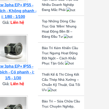
Nhiều Doanh Nghiệp
kw 3pha EP+ IP55 -
Đang Mắc Phải
ích - Không phanh -
i: 1/80 - 1/100
Top Những Dòng Cầu
Giá:
Liên hệ
Trục Giá ‘Mềm’ Nhưng
Hoạt Động Bền Bỉ –
Đáng Đầu Tư
Bảo Trì Kém Khiến Cầu
Trục Ngưng Hoạt Động
Đột Ngột – Cách Khắc
Phục Tận Gốc
kw 3pha EP+ IP55 -
bích - Có phanh - i:
Thiết Kế & Thi Công Kết
1/5 - 1/30
Cấu Thép Nhà Xưởng –
Giá:
Liên hệ
Chuẩn Kỹ Thuật, Giá Tối
Ưu
Bảo Trì – Sửa Chữa Cầu
Trục Chuyên Nghiệp,