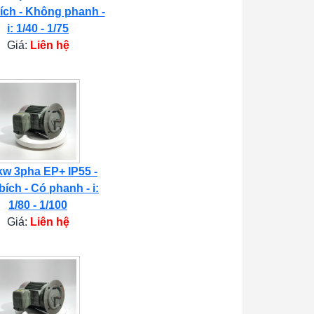
ích - Không phanh -
i: 1/40 - 1/75
Giá:
Liên hệ
kw 3pha EP+ IP55 -
bích - Có phanh - i:
1/80 - 1/100
Giá:
Liên hệ