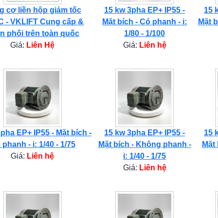
 cơ liền hộp giảm tốc
15 kw 3pha EP+ IP55 -
15 
 - VKLIFT Cung cấp &
Mặt bích - Có phanh - i:
Mặt b
n phối trên toàn quốc
1/80 - 1/100
Giá:
Liên Hệ
Giá:
Liên hệ
pha EP+ IP55 - Mặt bích -
15 kw 3pha EP+ IP55 -
15 
phanh - i: 1/40 - 1/75
Mặt bích - Không phanh -
Mặt 
Giá:
Liên hệ
i: 1/40 - 1/75
Giá:
Liên hệ