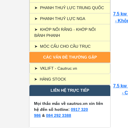
➤
PHANH THUỶ LỰC TRUNG QUỐC
7.5 kw
➤
PHANH THUỶ LỰC NGA
- Khôn
➤
KHỚP NỐI RĂNG - KHỚP NỐI
BÁNH PHANH
➤
MÓC CẨU CHO CẦU TRỤC
CÁC VẤN ĐỀ THƯỜNG GẶP
➤
VKLIFT - Cautruc.vn
➤
HÀNG STOCK
7.5 kw
LIÊN HỆ TRỰC TIẾP
- C
Mọi thắc mắc về cautruc.vn xin liên
hệ đến số hotline:
0917 320
986
&
084 292 3388