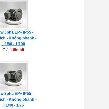
kw 3pha EP+ IP55 -
ích - Không phanh -
i: 1/80 - 1/100
Giá:
Liên hệ
kw 3pha EP+ IP55 -
ích - Không phanh -
i: 1/40 - 1/75