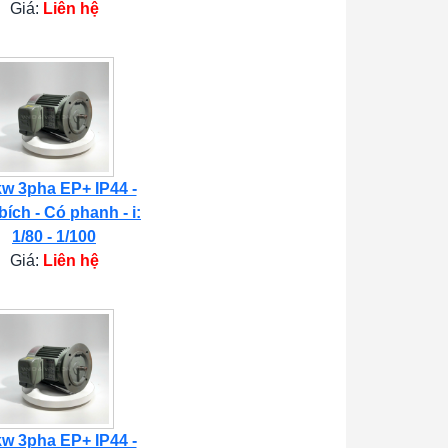
Giá:
Liên hệ
kw 3pha EP+ IP44 -
bích - Có phanh - i:
1/80 - 1/100
Giá:
Liên hệ
kw 3pha EP+ IP44 -