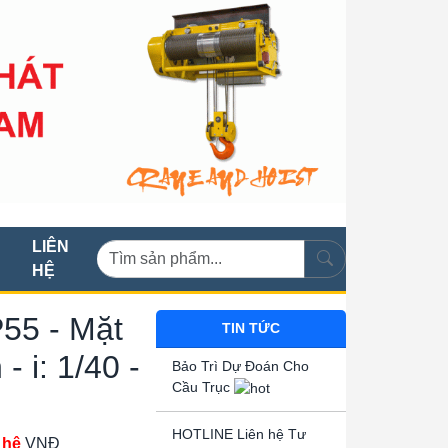
LIÊN
HỆ
55 - Mặt
TIN TỨC
- i: 1/40 -
Bảo Trì Dự Đoán Cho
Cầu Trục
HOTLINE Liên hệ Tư
 hệ
VNĐ