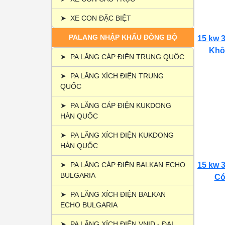
➤
XE CON ĐẶC BIỆT
PALANG NHẬP KHẨU ĐỒNG BỘ
15 kw 3
Khôn
➤
PA LĂNG CÁP ĐIỆN TRUNG QUỐC
➤
PA LĂNG XÍCH ĐIỆN TRUNG
QUỐC
➤
PA LĂNG CÁP ĐIỆN KUKDONG
HÀN QUỐC
➤
PA LĂNG XÍCH ĐIỆN KUKDONG
HÀN QUỐC
➤
PA LĂNG CÁP ĐIỆN BALKAN ECHO
15 kw 3
BULGARIA
Có 
➤
PA LĂNG XÍCH ĐIỆN BALKAN
ECHO BULGARIA
➤
PA LĂNG XÍCH ĐIỆN VNID - ĐẠI