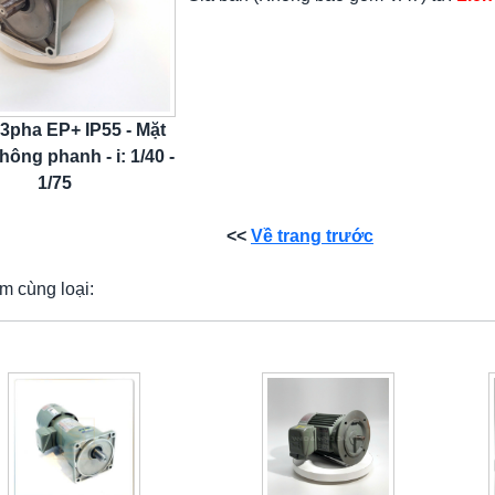
 3pha EP+ IP55 - Mặt
hông phanh - i: 1/40 -
1/75
<<
Về trang trước
m cùng loại: