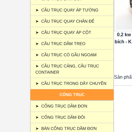
➤
CẦU TRỤC QUAY ÁP TƯỜNG
➤
CẦU TRỤC QUAY CHÂN ĐẾ
➤
CẦU TRỤC QUAY ÁP CỘT
0.2 kw
bích - K
➤
CẦU TRỤC DẦM TREO
➤
CẦU TRỤC CÓ GẦU NGOẠM
➤
CẦU TRỤC CẢNG, CẦU TRỤC
CONTAINER
Sản phẩ
➤
CẦU TRỤC TRONG DÂY CHUYỀN
CỔNG TRỤC
➤
CỔNG TRỤC DẦM ĐƠN
➤
CỔNG TRỤC DẦM ĐÔI
➤
BÁN CỔNG TRỤC DẦM ĐƠN