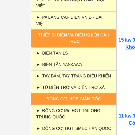
VIỆT
➤
PA LĂNG CÁP ĐIỆN VNID - ĐẠI
VIỆT
THIẾT BỊ ĐIỆN VÀ ĐIỀU KHIỂN CẦU
15 kw 3
TRỤC
Khôn
➤
BIẾN TẦN LS
➤
BIẾN TẦN YASKAWA
➤
TAY BẤM, TAY TRANG ĐIỀU KHIỂN
➤
TỦ ĐIỆN TRỞ VÀ ĐIỆN TRỞ XẢ
ĐỘNG CƠ, HỘP GIẢM TỐC
➤
ĐỘNG CƠ liền HGT TAILONG
11 kw 3
TRUNG QUỐC
Có 
➤
ĐỘNG CƠ, HGT SMEC HÀN QUỐC