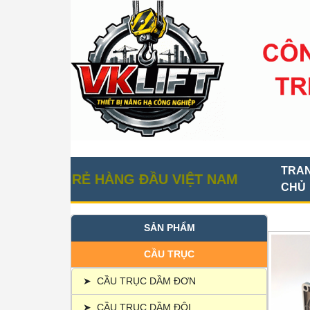
TRA
IÁ RẺ HÀNG ĐẦU VIỆT NAM
CHỦ
SẢN PHẨM
CẦU TRỤC
➤
CẦU TRỤC DẦM ĐƠN
➤
CẦU TRỤC DẦM ĐÔI