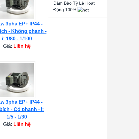
Đảm Bảo Tỷ Lệ Hoạt
Động 100%
kw 3pha EP+ IP44 -
ích - Không phanh -
i: 1/80 - 1/100
Giá:
Liên hệ
kw 3pha EP+ IP44 -
bích - Có phanh - i:
1/5 - 1/30
Giá:
Liên hệ