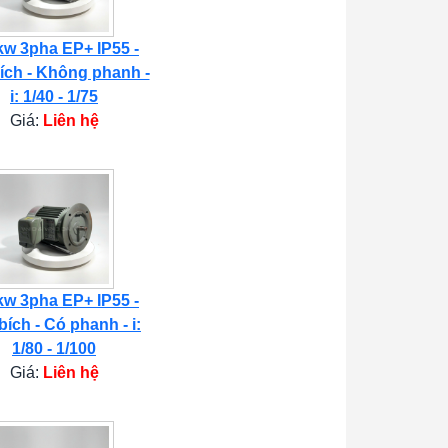
kw 3pha EP+ IP55 -
ích - Không phanh -
i: 1/40 - 1/75
Giá:
Liên hệ
kw 3pha EP+ IP55 -
bích - Có phanh - i:
1/80 - 1/100
Giá:
Liên hệ