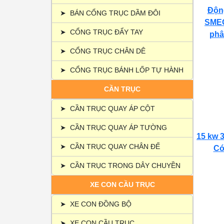
Động
➤
BÁN CỔNG TRỤC DẦM ĐÔI
SMEC
➤
CỔNG TRỤC ĐẨY TAY
phâ
➤
CỔNG TRỤC CHÂN DÊ
➤
CỔNG TRỤC BÁNH LỐP TỰ HÀNH
CẦN TRỤC
➤
CẦN TRỤC QUAY ÁP CỘT
➤
CẦN TRỤC QUAY ÁP TƯỜNG
15 kw 3
➤
CẦN TRỤC QUAY CHÂN ĐẾ
Có 
➤
CẦN TRỤC TRONG DÂY CHUYỀN
XE CON CẦU TRỤC
➤
XE CON ĐỒNG BỘ
➤
XE CON CẦU TRỤC