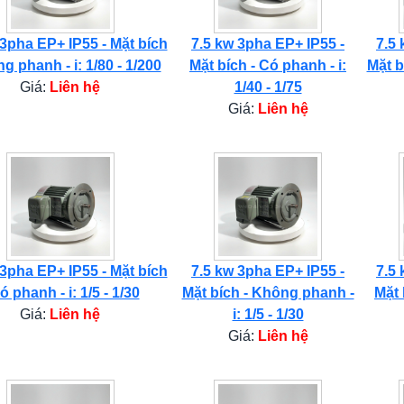
 3pha EP+ IP55 - Mặt bích
7.5 kw 3pha EP+ IP55 -
7.5 
g phanh - i: 1/80 - 1/200
Mặt bích - Có phanh - i:
Mặt b
Giá:
Liên hệ
1/40 - 1/75
Giá:
Liên hệ
 3pha EP+ IP55 - Mặt bích
7.5 kw 3pha EP+ IP55 -
7.5 
ó phanh - i: 1/5 - 1/30
Mặt bích - Không phanh -
Mặt 
Giá:
Liên hệ
i: 1/5 - 1/30
Giá:
Liên hệ