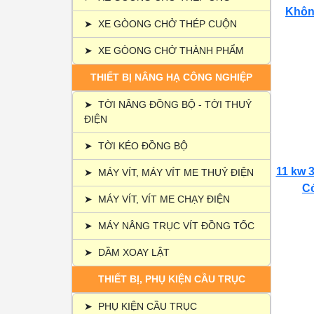
Không
➤
XE GÒONG CHỞ THÉP CUỘN
➤
XE GÒONG CHỞ THÀNH PHẨM
THIẾT BỊ NÂNG HẠ CÔNG NGHIỆP
➤
TỜI NÂNG ĐỒNG BỘ - TỜI THUỶ
ĐIỆN
➤
TỜI KÉO ĐỒNG BỘ
11 kw 3
➤
MÁY VÍT, MÁY VÍT ME THUỶ ĐIỆN
Có
➤
MÁY VÍT, VÍT ME CHẠY ĐIỆN
➤
MÁY NÂNG TRỤC VÍT ĐỒNG TỐC
➤
DẦM XOAY LẬT
THIẾT BỊ, PHỤ KIỆN CẦU TRỤC
➤
PHỤ KIỆN CẦU TRỤC