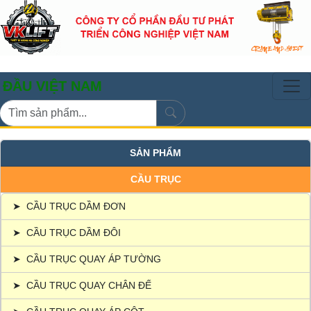
IỆT NAM
SẢN PHẨM
CẦU TRỤC
➤
CẦU TRỤC DẦM ĐƠN
➤
CẦU TRỤC DẦM ĐÔI
➤
CẦU TRỤC QUAY ÁP TƯỜNG
➤
CẦU TRỤC QUAY CHÂN ĐẾ