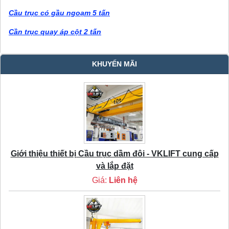
Cầu trục có gầu ngoạm 5 tấn
Cần trục quay áp cột 2 tấn
KHUYẾN MÃI
Giới thiệu thiết bị Cầu trục dầm đôi - VKLIFT cung cấp
và lắp đặt
Giá:
Liên hệ