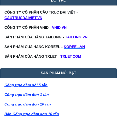
ĐỐI TÁC
CÔNG TY CỔ PHẦN CẦU TRỤC ĐẠI VIỆT -
CAUTRUCDAIVIET.VN
CÔNG TY CỔ PHẦN VNID -
VNID.VN
SẢN PHẨM CỦA HÃNG TAILONG -
TAILONG.VN
SẢN PHẨM CỦA HÃNG KOREEL -
KOREEL.VN
SẢN PHẨM CỦA HÃNG TXLET -
TXLET.COM
SẢN PHẨM NỔI BẬT
Cổng trục dầm đôi 5 tấn
Cổng trục dầm đơn 1 tấn
Cổng trục dầm đơn 10 tấn
Bán Cổng trục dầm đơn 10 tấn