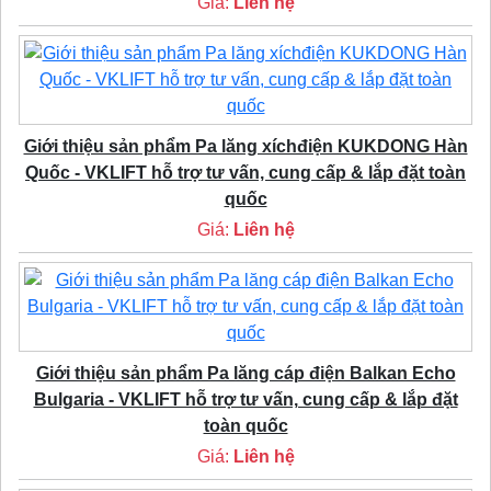
Giá:
Liên hệ
Giới thiệu sản phẩm Pa lăng xíchđiện KUKDONG Hàn
Quốc - VKLIFT hỗ trợ tư vấn, cung cấp & lắp đặt toàn
quốc
Giá:
Liên hệ
Giới thiệu sản phẩm Pa lăng cáp điện Balkan Echo
Bulgaria - VKLIFT hỗ trợ tư vấn, cung cấp & lắp đặt
toàn quốc
Giá:
Liên hệ