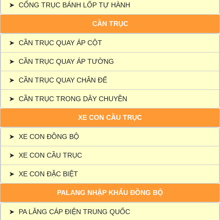
➤
CỔNG TRỤC BÁNH LỐP TỰ HÀNH
CẦN TRỤC
➤
CẦN TRỤC QUAY ÁP CỘT
➤
CẦN TRỤC QUAY ÁP TƯỜNG
➤
CẦN TRỤC QUAY CHÂN ĐẾ
➤
CẦN TRỤC TRONG DÂY CHUYỀN
XE CON CẦU TRỤC
➤
XE CON ĐỒNG BỘ
➤
XE CON CẦU TRỤC
➤
XE CON ĐẶC BIỆT
PALANG NHẬP KHẨU ĐỒNG BỘ
➤
PA LĂNG CÁP ĐIỆN TRUNG QUỐC