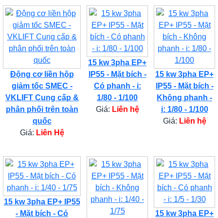
15 kw 3pha EP+
Động cơ liền hộp
IP55 - Mặt bích -
15 kw 3pha EP+
giảm tốc SMEC -
Có phanh - i:
IP55 - Mặt bích -
VKLIFT Cung cấp &
1/80 - 1/100
Không phanh -
phân phối trên toàn
Giá:
Liên hệ
i: 1/80 - 1/100
quốc
Giá:
Liên hệ
Giá:
Liên Hệ
15 kw 3pha EP+ IP55
- Mặt bích - Có
15 kw 3pha EP+