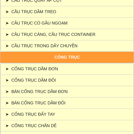
➤
CẦU TRỤC QUAY ÁP CỘT
➤
CẦU TRỤC DẦM TREO
➤
CẦU TRỤC CÓ GẦU NGOẠM
➤
CẦU TRỤC CẢNG, CẦU TRỤC CONTAINER
➤
CẦU TRỤC TRONG DÂY CHUYỀN
CỔNG TRỤC
➤
CỔNG TRỤC DẦM ĐƠN
➤
CỔNG TRỤC DẦM ĐÔI
➤
BÁN CỔNG TRỤC DẦM ĐƠN
➤
BÁN CỔNG TRỤC DẦM ĐÔI
➤
CỔNG TRỤC ĐẨY TAY
➤
CỔNG TRỤC CHÂN DÊ