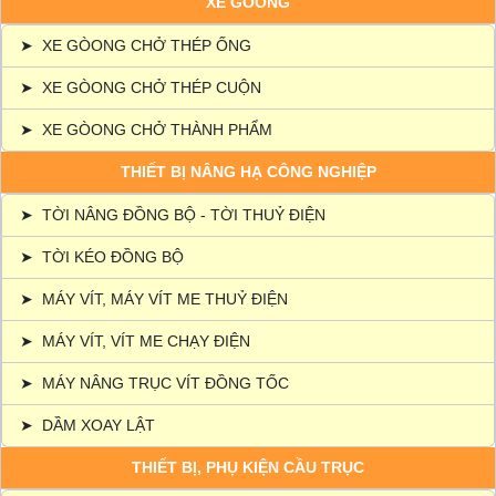
XE GÒONG
➤
XE GÒONG CHỞ THÉP ỐNG
➤
XE GÒONG CHỞ THÉP CUỘN
➤
XE GÒONG CHỞ THÀNH PHẨM
THIẾT BỊ NÂNG HẠ CÔNG NGHIỆP
➤
TỜI NÂNG ĐỒNG BỘ - TỜI THUỶ ĐIỆN
➤
TỜI KÉO ĐỒNG BỘ
➤
MÁY VÍT, MÁY VÍT ME THUỶ ĐIỆN
➤
MÁY VÍT, VÍT ME CHẠY ĐIỆN
➤
MÁY NÂNG TRỤC VÍT ĐỒNG TỐC
➤
DẦM XOAY LẬT
THIẾT BỊ, PHỤ KIỆN CẦU TRỤC