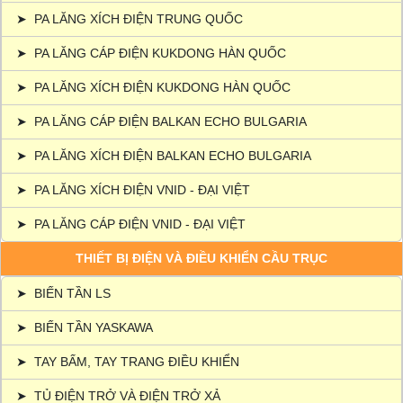
➤
PA LĂNG XÍCH ĐIỆN TRUNG QUỐC
➤
PA LĂNG CÁP ĐIỆN KUKDONG HÀN QUỐC
➤
PA LĂNG XÍCH ĐIỆN KUKDONG HÀN QUỐC
➤
PA LĂNG CÁP ĐIỆN BALKAN ECHO BULGARIA
➤
PA LĂNG XÍCH ĐIỆN BALKAN ECHO BULGARIA
➤
PA LĂNG XÍCH ĐIỆN VNID - ĐẠI VIỆT
➤
PA LĂNG CÁP ĐIỆN VNID - ĐẠI VIỆT
THIẾT BỊ ĐIỆN VÀ ĐIỀU KHIỂN CẦU TRỤC
➤
BIẾN TẦN LS
➤
BIẾN TẦN YASKAWA
➤
TAY BẤM, TAY TRANG ĐIỀU KHIỂN
➤
TỦ ĐIỆN TRỞ VÀ ĐIỆN TRỞ XẢ