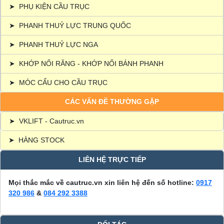
➤
PHỤ KIỆN CẦU TRỤC
➤
PHANH THUỶ LỰC TRUNG QUỐC
➤
PHANH THUỶ LỰC NGA
➤
KHỚP NỐI RĂNG - KHỚP NỐI BÁNH PHANH
➤
MÓC CẨU CHO CẦU TRỤC
CÁC VẤN ĐỀ THƯỜNG GẶP
➤
VKLIFT - Cautruc.vn
➤
HÀNG STOCK
LIÊN HỆ TRỰC TIẾP
Mọi thắc mắc về cautruc.vn xin liên hệ đến số hotline:
0917
320 986
&
084 292 3388