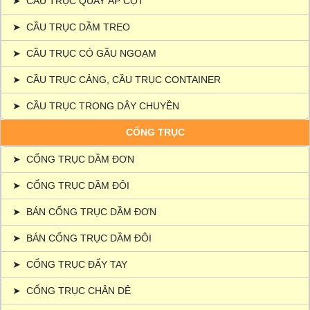
➤
CẦU TRỤC QUAY ÁP CỘT
➤
CẦU TRỤC DẦM TREO
➤
CẦU TRỤC CÓ GẦU NGOẠM
➤
CẦU TRỤC CẢNG, CẦU TRỤC CONTAINER
➤
CẦU TRỤC TRONG DÂY CHUYỀN
CỔNG TRỤC
➤
CỔNG TRỤC DẦM ĐƠN
➤
CỔNG TRỤC DẦM ĐÔI
➤
BÁN CỔNG TRỤC DẦM ĐƠN
➤
BÁN CỔNG TRỤC DẦM ĐÔI
➤
CỔNG TRỤC ĐẨY TAY
➤
CỔNG TRỤC CHÂN DÊ