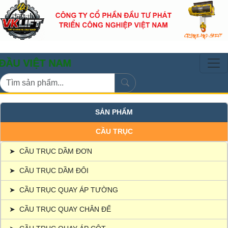
ỆT NAM
SẢN PHẨM
CẦU TRỤC
➤
CẦU TRỤC DẦM ĐƠN
➤
CẦU TRỤC DẦM ĐÔI
➤
CẦU TRỤC QUAY ÁP TƯỜNG
➤
CẦU TRỤC QUAY CHÂN ĐẾ