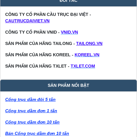
ĐỐI TÁC
CÔNG TY CỔ PHẦN CẦU TRỤC ĐẠI VIỆT -
CAUTRUCDAIVIET.VN
CÔNG TY CỔ PHẦN VNID -
VNID.VN
SẢN PHẨM CỦA HÃNG TAILONG -
TAILONG.VN
SẢN PHẨM CỦA HÃNG KOREEL -
KOREEL.VN
SẢN PHẨM CỦA HÃNG TXLET -
TXLET.COM
SẢN PHẨM NỔI BẬT
Cổng trục dầm đôi 5 tấn
Cổng trục dầm đơn 1 tấn
Cổng trục dầm đơn 10 tấn
Bán Cổng trục dầm đơn 10 tấn