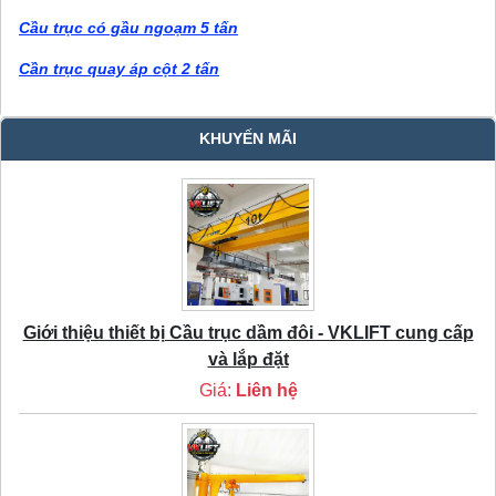
Cầu trục có gầu ngoạm 5 tấn
Cần trục quay áp cột 2 tấn
KHUYẾN MÃI
Giới thiệu thiết bị Cầu trục dầm đôi - VKLIFT cung cấp
và lắp đặt
Giá:
Liên hệ