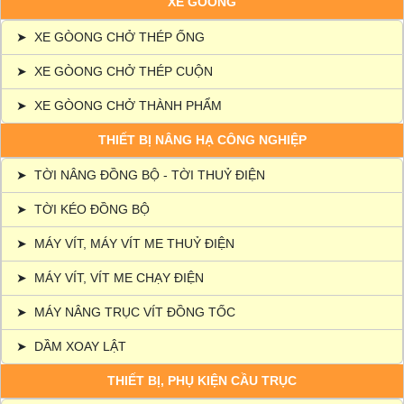
XE GÒONG
➤
XE GÒONG CHỞ THÉP ỐNG
➤
XE GÒONG CHỞ THÉP CUỘN
➤
XE GÒONG CHỞ THÀNH PHẨM
THIẾT BỊ NÂNG HẠ CÔNG NGHIỆP
➤
TỜI NÂNG ĐỒNG BỘ - TỜI THUỶ ĐIỆN
➤
TỜI KÉO ĐỒNG BỘ
➤
MÁY VÍT, MÁY VÍT ME THUỶ ĐIỆN
➤
MÁY VÍT, VÍT ME CHẠY ĐIỆN
➤
MÁY NÂNG TRỤC VÍT ĐỒNG TỐC
➤
DẦM XOAY LẬT
THIẾT BỊ, PHỤ KIỆN CẦU TRỤC