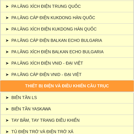
➤
PA LĂNG XÍCH ĐIỆN TRUNG QUỐC
➤
PA LĂNG CÁP ĐIỆN KUKDONG HÀN QUỐC
➤
PA LĂNG XÍCH ĐIỆN KUKDONG HÀN QUỐC
➤
PA LĂNG CÁP ĐIỆN BALKAN ECHO BULGARIA
➤
PA LĂNG XÍCH ĐIỆN BALKAN ECHO BULGARIA
➤
PA LĂNG XÍCH ĐIỆN VNID - ĐẠI VIỆT
➤
PA LĂNG CÁP ĐIỆN VNID - ĐẠI VIỆT
THIẾT BỊ ĐIỆN VÀ ĐIỀU KHIỂN CẦU TRỤC
➤
BIẾN TẦN LS
➤
BIẾN TẦN YASKAWA
➤
TAY BẤM, TAY TRANG ĐIỀU KHIỂN
➤
TỦ ĐIỆN TRỞ VÀ ĐIỆN TRỞ XẢ