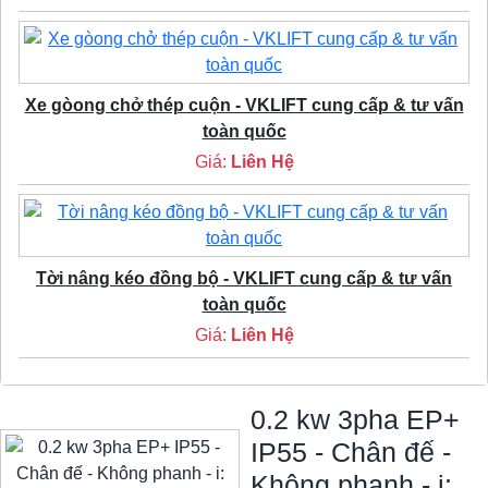
Xe gòong chở thép cuộn - VKLIFT cung cấp & tư vấn
toàn quốc
Giá:
Liên Hệ
Tời nâng kéo đồng bộ - VKLIFT cung cấp & tư vấn
toàn quốc
Giá:
Liên Hệ
0.2 kw 3pha EP+
IP55 - Chân đế -
Không phanh - i: