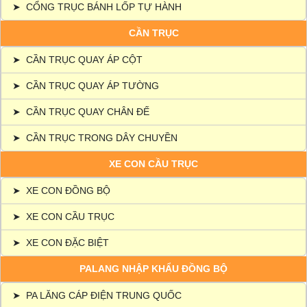
➤
CỔNG TRỤC BÁNH LỐP TỰ HÀNH
CẦN TRỤC
➤
CẦN TRỤC QUAY ÁP CỘT
➤
CẦN TRỤC QUAY ÁP TƯỜNG
➤
CẦN TRỤC QUAY CHÂN ĐẾ
➤
CẦN TRỤC TRONG DÂY CHUYỀN
XE CON CẦU TRỤC
➤
XE CON ĐỒNG BỘ
➤
XE CON CẦU TRỤC
➤
XE CON ĐẶC BIỆT
PALANG NHẬP KHẨU ĐỒNG BỘ
➤
PA LĂNG CÁP ĐIỆN TRUNG QUỐC