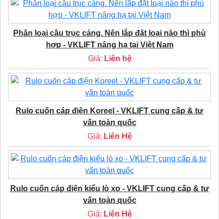
Phân loại cầu trục cảng. Nên lắp đặt loại nào thì phù
hợp - VKLIFT nâng hạ tại Việt Nam
Giá:
Liên hệ
Rulo cuốn cáp điện Koreel - VKLIFT cung cấp & tư
vấn toàn quốc
Giá:
Liên Hệ
Rulo cuốn cáp điện kiểu lò xo - VKLIFT cung cấp & tư
vấn toàn quốc
Giá:
Liên Hệ