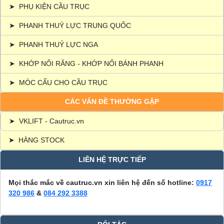
➤
PHỤ KIỆN CẦU TRỤC
➤
PHANH THUỶ LỰC TRUNG QUỐC
➤
PHANH THUỶ LỰC NGA
➤
KHỚP NỐI RĂNG - KHỚP NỐI BÁNH PHANH
➤
MÓC CẨU CHO CẦU TRỤC
CÁC VẤN ĐỀ THƯỜNG GẶP
➤
VKLIFT - Cautruc.vn
➤
HÀNG STOCK
LIÊN HỆ TRỰC TIẾP
Mọi thắc mắc về cautruc.vn xin liên hệ đến số hotline:
0917
320 986
&
084 292 3388