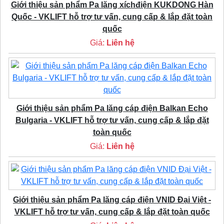
Giới thiệu sản phẩm Pa lăng xíchđiện KUKDONG Hàn
Quốc - VKLIFT hỗ trợ tư vấn, cung cấp & lắp đặt toàn
quốc
Giá:
Liên hệ
Giới thiệu sản phẩm Pa lăng cáp điện Balkan Echo
Bulgaria - VKLIFT hỗ trợ tư vấn, cung cấp & lắp đặt
toàn quốc
Giá:
Liên hệ
Giới thiệu sản phẩm Pa lăng cáp điện VNID Đại Việt -
VKLIFT hỗ trợ tư vấn, cung cấp & lắp đặt toàn quốc