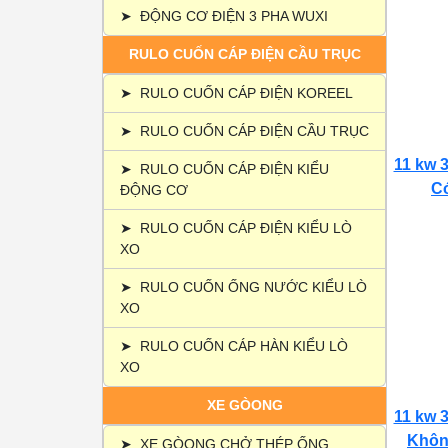
➤
ĐỘNG CƠ ĐIỆN 3 PHA WUXI
RULO CUỐN CÁP ĐIỆN CẦU TRỤC
➤
RULO CUỐN CÁP ĐIỆN KOREEL
➤
RULO CUỐN CÁP ĐIỆN CẦU TRỤC
11 kw 3
➤
RULO CUỐN CÁP ĐIỆN KIỂU
Có
ĐỘNG CƠ
➤
RULO CUỐN CÁP ĐIỆN KIỂU LÒ
XO
➤
RULO CUỐN ỐNG NƯỚC KIỂU LÒ
XO
➤
RULO CUỐN CÁP HÀN KIỂU LÒ
XO
XE GÒONG
11 kw 3
Không
➤
XE GÒONG CHỞ THÉP ỐNG