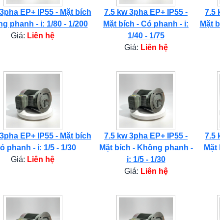
 3pha EP+ IP55 - Mặt bích
7.5 kw 3pha EP+ IP55 -
7.5 
g phanh - i: 1/80 - 1/200
Mặt bích - Có phanh - i:
Mặt b
Giá:
Liên hệ
1/40 - 1/75
Giá:
Liên hệ
 3pha EP+ IP55 - Mặt bích
7.5 kw 3pha EP+ IP55 -
7.5 
ó phanh - i: 1/5 - 1/30
Mặt bích - Không phanh -
Mặt 
Giá:
Liên hệ
i: 1/5 - 1/30
Giá:
Liên hệ