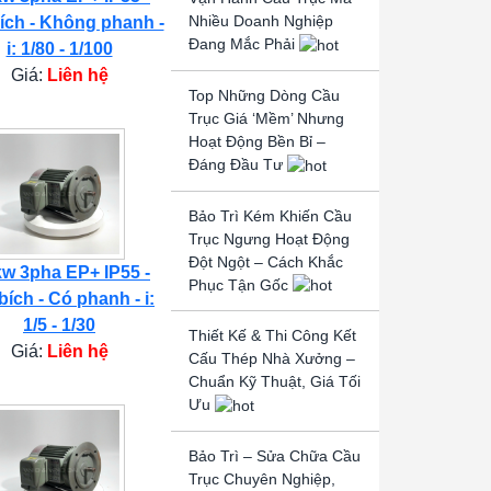
Nhiều Doanh Nghiệp
ích - Không phanh -
Đang Mắc Phải
i: 1/80 - 1/100
Giá:
Liên hệ
Top Những Dòng Cầu
Trục Giá ‘Mềm’ Nhưng
Hoạt Động Bền Bỉ –
Đáng Đầu Tư
Bảo Trì Kém Khiến Cầu
Trục Ngưng Hoạt Động
Đột Ngột – Cách Khắc
kw 3pha EP+ IP55 -
Phục Tận Gốc
bích - Có phanh - i:
1/5 - 1/30
Thiết Kế & Thi Công Kết
Giá:
Liên hệ
Cấu Thép Nhà Xưởng –
Chuẩn Kỹ Thuật, Giá Tối
Ưu
Bảo Trì – Sửa Chữa Cầu
Trục Chuyên Nghiệp,