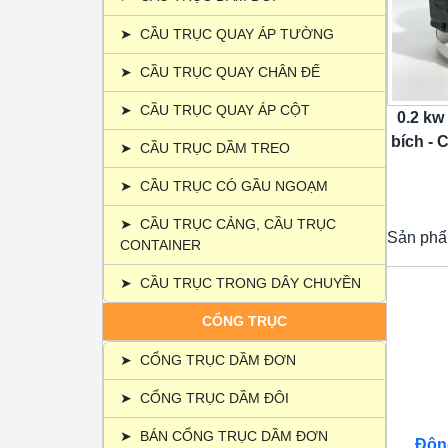
➤
CẦU TRỤC QUAY ÁP TƯỜNG
➤
CẦU TRỤC QUAY CHÂN ĐẾ
➤
CẦU TRỤC QUAY ÁP CỘT
0.2 kw
bích - C
➤
CẦU TRỤC DẦM TREO
➤
CẦU TRỤC CÓ GẦU NGOẠM
➤
CẦU TRỤC CẢNG, CẦU TRỤC
Sản phẩ
CONTAINER
➤
CẦU TRỤC TRONG DÂY CHUYỀN
CỔNG TRỤC
➤
CỔNG TRỤC DẦM ĐƠN
➤
CỔNG TRỤC DẦM ĐÔI
➤
BÁN CỔNG TRỤC DẦM ĐƠN
Động