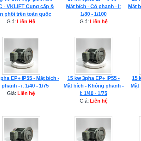
 - VKLIFT Cung cấp &
Mặt bích - Có phanh - i:
Mặt b
n phối trên toàn quốc
1/80 - 1/100
Giá:
Liên Hệ
Giá:
Liên hệ
pha EP+ IP55 - Mặt bích -
15 kw 3pha EP+ IP55 -
15 
phanh - i: 1/40 - 1/75
Mặt bích - Không phanh -
Mặt 
Giá:
Liên hệ
i: 1/40 - 1/75
Giá:
Liên hệ