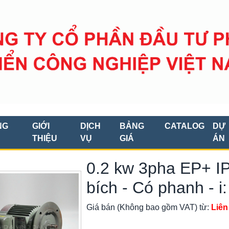
NG
GIỚI
DỊCH
BẢNG
CATALOG
DỰ
THIỆU
VỤ
GIÁ
ÁN
0.2 kw 3pha EP+ IP
bích - Có phanh - i:
Giá bán (Không bao gồm VAT) từ:
Liên