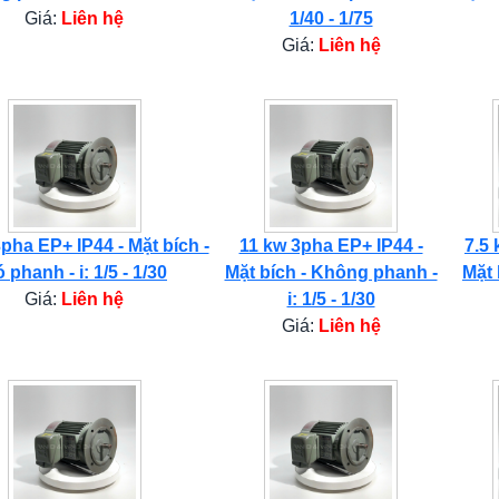
Giá:
Liên hệ
1/40 - 1/75
Giá:
Liên hệ
pha EP+ IP44 - Mặt bích -
11 kw 3pha EP+ IP44 -
7.5 
 phanh - i: 1/5 - 1/30
Mặt bích - Không phanh -
Mặt 
Giá:
Liên hệ
i: 1/5 - 1/30
Giá:
Liên hệ