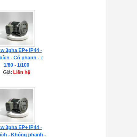
kw 3pha EP+ IP44 -
bích - Có phanh - i:
1/80 - 1/100
Giá:
Liên hệ
kw 3pha EP+ IP44 -
ích - Không phanh -