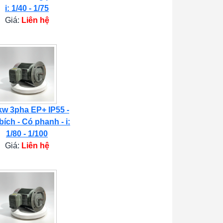
i: 1/40 - 1/75
Giá:
Liên hệ
kw 3pha EP+ IP55 -
bích - Có phanh - i:
1/80 - 1/100
Giá:
Liên hệ