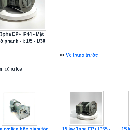
 3pha EP+ IP44 - Mặt
ó phanh - i: 1/5 - 1/30
<<
Về trang trước
m cùng loại:
 cơ liền hộp giảm tốc
15 kw 3pha EP+ IP55 -
15 