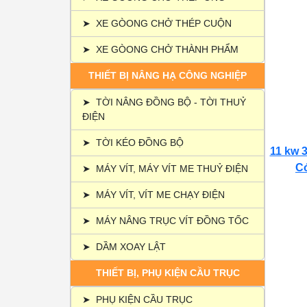
➤
XE GÒONG CHỞ THÉP CUỘN
➤
XE GÒONG CHỞ THÀNH PHẨM
THIẾT BỊ NÂNG HẠ CÔNG NGHIỆP
➤
TỜI NÂNG ĐỒNG BỘ - TỜI THUỶ
ĐIỆN
➤
TỜI KÉO ĐỒNG BỘ
11 kw 3
Có
➤
MÁY VÍT, MÁY VÍT ME THUỶ ĐIỆN
➤
MÁY VÍT, VÍT ME CHẠY ĐIỆN
➤
MÁY NÂNG TRỤC VÍT ĐỒNG TỐC
➤
DẦM XOAY LẬT
THIẾT BỊ, PHỤ KIỆN CẦU TRỤC
➤
PHỤ KIỆN CẦU TRỤC