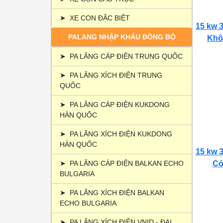
➤
XE CON ĐẶC BIỆT
15 kw 3
PALANG NHẬP KHẨU ĐỒNG BỘ
Khôn
➤
PA LĂNG CÁP ĐIỆN TRUNG QUỐC
➤
PA LĂNG XÍCH ĐIỆN TRUNG
QUỐC
➤
PA LĂNG CÁP ĐIỆN KUKDONG
HÀN QUỐC
➤
PA LĂNG XÍCH ĐIỆN KUKDONG
HÀN QUỐC
15 kw 3
➤
PA LĂNG CÁP ĐIỆN BALKAN ECHO
Có 
BULGARIA
➤
PA LĂNG XÍCH ĐIỆN BALKAN
ECHO BULGARIA
➤
PA LĂNG XÍCH ĐIỆN VNID - ĐẠI