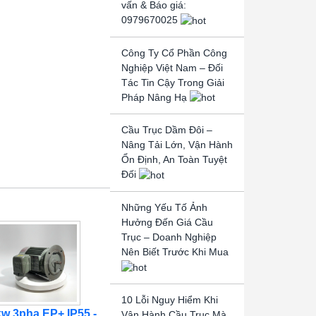
vấn & Báo giá:
0979670025
Công Ty Cổ Phần Công
Nghiệp Việt Nam – Đối
Tác Tin Cậy Trong Giải
Pháp Nâng Hạ
Cầu Trục Dầm Đôi –
Nâng Tải Lớn, Vận Hành
Ổn Định, An Toàn Tuyệt
Đối
Những Yếu Tố Ảnh
Hưởng Đến Giá Cầu
Trục – Doanh Nghiệp
Nên Biết Trước Khi Mua
10 Lỗi Nguy Hiểm Khi
kw 3pha EP+ IP55 -
Vận Hành Cầu Trục Mà