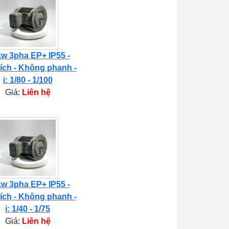
kw 3pha EP+ IP55 -
ích - Không phanh -
i: 1/80 - 1/100
Giá:
Liên hệ
kw 3pha EP+ IP55 -
ích - Không phanh -
i: 1/40 - 1/75
Giá:
Liên hệ