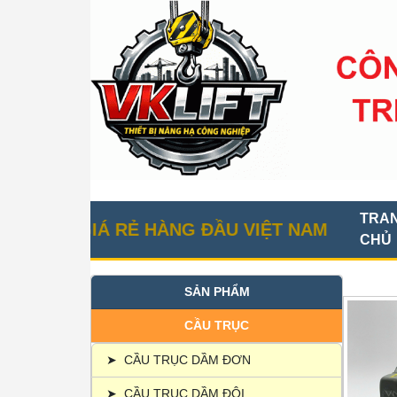
TRA
C GIÁ RẺ HÀNG ĐẦU VIỆT NAM
CHỦ
SẢN PHẨM
CẦU TRỤC
➤
CẦU TRỤC DẦM ĐƠN
➤
CẦU TRỤC DẦM ĐÔI