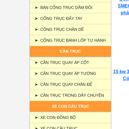
SMEC
➤
BÁN CỔNG TRỤC DẦM ĐÔI
phâ
➤
CỔNG TRỤC ĐẨY TAY
➤
CỔNG TRỤC CHÂN DÊ
➤
CỔNG TRỤC BÁNH LỐP TỰ HÀNH
CẦN TRỤC
➤
CẦN TRỤC QUAY ÁP CỘT
15 kw 3
➤
CẦN TRỤC QUAY ÁP TƯỜNG
Có 
➤
CẦN TRỤC QUAY CHÂN ĐẾ
➤
CẦN TRỤC TRONG DÂY CHUYỀN
XE CON CẦU TRỤC
➤
XE CON ĐỒNG BỘ
➤
XE CON CẦU TRỤC