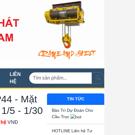
LIÊN
HỆ
44 - Mặt
TIN TỨC
 1/5 - 1/30
Bảo Trì Dự Đoán Cho
Cầu Trục
 hệ
VNĐ
HOTLINE Liên hệ Tư