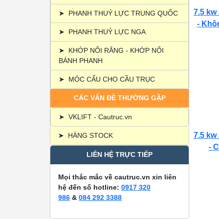
7.5 kw
➤
PHANH THUỶ LỰC TRUNG QUỐC
- Khôn
➤
PHANH THUỶ LỰC NGA
➤
KHỚP NỐI RĂNG - KHỚP NỐI
BÁNH PHANH
➤
MÓC CẨU CHO CẦU TRỤC
CÁC VẤN ĐỀ THƯỜNG GẶP
➤
VKLIFT - Cautruc.vn
7.5 kw
➤
HÀNG STOCK
- C
LIÊN HỆ TRỰC TIẾP
Mọi thắc mắc về cautruc.vn xin liên
hệ đến số hotline:
0917 320
986
&
084 292 3388