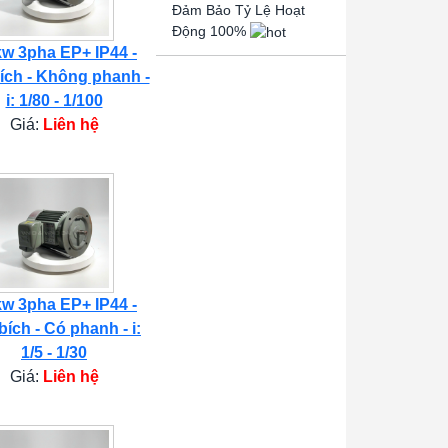
Đảm Bảo Tỷ Lệ Hoạt
Động 100%
kw 3pha EP+ IP44 -
ích - Không phanh -
i: 1/80 - 1/100
Giá:
Liên hệ
kw 3pha EP+ IP44 -
bích - Có phanh - i:
1/5 - 1/30
Giá:
Liên hệ