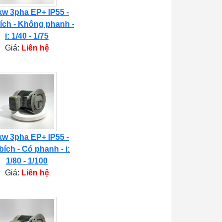
kw 3pha EP+ IP55 -
ích - Không phanh -
i: 1/40 - 1/75
Giá:
Liên hệ
kw 3pha EP+ IP55 -
bích - Có phanh - i:
1/80 - 1/100
Giá:
Liên hệ