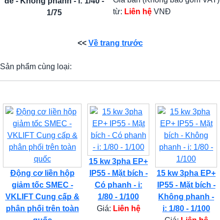
đế - Không phanh - i: 1/40 -
từ:
Liên hệ
VNĐ
1/75
<<
Về trang trước
Sản phẩm cùng loại:
15 kw 3pha EP+
Động cơ liền hộp
IP55 - Mặt bích -
15 kw 3pha EP+
giảm tốc SMEC -
Có phanh - i:
IP55 - Mặt bích -
VKLIFT Cung cấp &
1/80 - 1/100
Không phanh -
phân phối trên toàn
Giá:
Liên hệ
i: 1/80 - 1/100