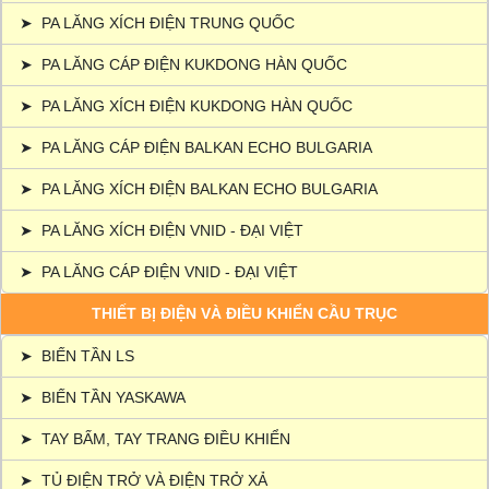
➤
PA LĂNG XÍCH ĐIỆN TRUNG QUỐC
➤
PA LĂNG CÁP ĐIỆN KUKDONG HÀN QUỐC
➤
PA LĂNG XÍCH ĐIỆN KUKDONG HÀN QUỐC
➤
PA LĂNG CÁP ĐIỆN BALKAN ECHO BULGARIA
➤
PA LĂNG XÍCH ĐIỆN BALKAN ECHO BULGARIA
➤
PA LĂNG XÍCH ĐIỆN VNID - ĐẠI VIỆT
➤
PA LĂNG CÁP ĐIỆN VNID - ĐẠI VIỆT
THIẾT BỊ ĐIỆN VÀ ĐIỀU KHIỂN CẦU TRỤC
➤
BIẾN TẦN LS
➤
BIẾN TẦN YASKAWA
➤
TAY BẤM, TAY TRANG ĐIỀU KHIỂN
➤
TỦ ĐIỆN TRỞ VÀ ĐIỆN TRỞ XẢ