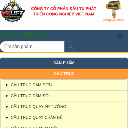
VIỆT NAM
SẢN PHẨM
CẦU TRỤC
➤
CẦU TRỤC DẦM ĐƠN
➤
CẦU TRỤC DẦM ĐÔI
➤
CẦU TRỤC QUAY ÁP TƯỜNG
➤
CẦU TRỤC QUAY CHÂN ĐẾ