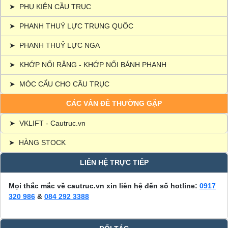
➤
PHỤ KIỆN CẦU TRỤC
➤
PHANH THUỶ LỰC TRUNG QUỐC
➤
PHANH THUỶ LỰC NGA
➤
KHỚP NỐI RĂNG - KHỚP NỐI BÁNH PHANH
➤
MÓC CẨU CHO CẦU TRỤC
CÁC VẤN ĐỀ THƯỜNG GẶP
➤
VKLIFT - Cautruc.vn
➤
HÀNG STOCK
LIÊN HỆ TRỰC TIẾP
Mọi thắc mắc về cautruc.vn xin liên hệ đến số hotline:
0917
320 986
&
084 292 3388