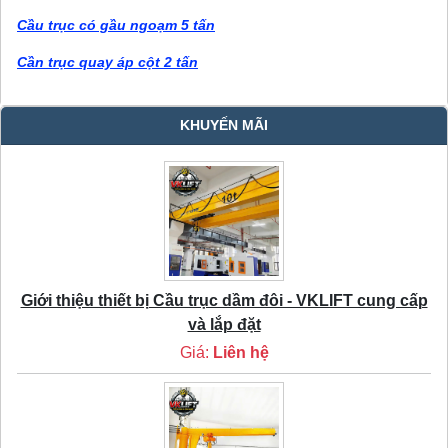
Cầu trục có gầu ngoạm 5 tấn
Cần trục quay áp cột 2 tấn
KHUYẾN MÃI
Giới thiệu thiết bị Cầu trục dầm đôi - VKLIFT cung cấp
và lắp đặt
Giá:
Liên hệ