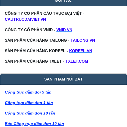
ĐỐI TÁC
CÔNG TY CỔ PHẦN CẦU TRỤC ĐẠI VIỆT -
CAUTRUCDAIVIET.VN
CÔNG TY CỔ PHẦN VNID -
VNID.VN
SẢN PHẨM CỦA HÃNG TAILONG -
TAILONG.VN
SẢN PHẨM CỦA HÃNG KOREEL -
KOREEL.VN
SẢN PHẨM CỦA HÃNG TXLET -
TXLET.COM
SẢN PHẨM NỔI BẬT
Cổng trục dầm đôi 5 tấn
Cổng trục dầm đơn 1 tấn
Cổng trục dầm đơn 10 tấn
Bán Cổng trục dầm đơn 10 tấn