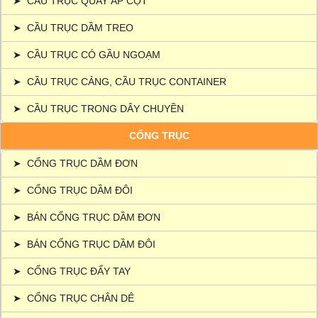
➤
CẦU TRỤC QUAY ÁP CỘT
➤
CẦU TRỤC DẦM TREO
➤
CẦU TRỤC CÓ GẦU NGOẠM
➤
CẦU TRỤC CẢNG, CẦU TRỤC CONTAINER
➤
CẦU TRỤC TRONG DÂY CHUYỀN
CỔNG TRỤC
➤
CỔNG TRỤC DẦM ĐƠN
➤
CỔNG TRỤC DẦM ĐÔI
➤
BÁN CỔNG TRỤC DẦM ĐƠN
➤
BÁN CỔNG TRỤC DẦM ĐÔI
➤
CỔNG TRỤC ĐẨY TAY
➤
CỔNG TRỤC CHÂN DÊ