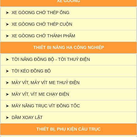
XE GÒONG
➤
XE GÒONG CHỞ THÉP ỐNG
➤
XE GÒONG CHỞ THÉP CUỘN
➤
XE GÒONG CHỞ THÀNH PHẨM
THIẾT BỊ NÂNG HẠ CÔNG NGHIỆP
➤
TỜI NÂNG ĐỒNG BỘ - TỜI THUỶ ĐIỆN
➤
TỜI KÉO ĐỒNG BỘ
➤
MÁY VÍT, MÁY VÍT ME THUỶ ĐIỆN
➤
MÁY VÍT, VÍT ME CHẠY ĐIỆN
➤
MÁY NÂNG TRỤC VÍT ĐỒNG TỐC
➤
DẦM XOAY LẬT
THIẾT BỊ, PHỤ KIỆN CẦU TRỤC