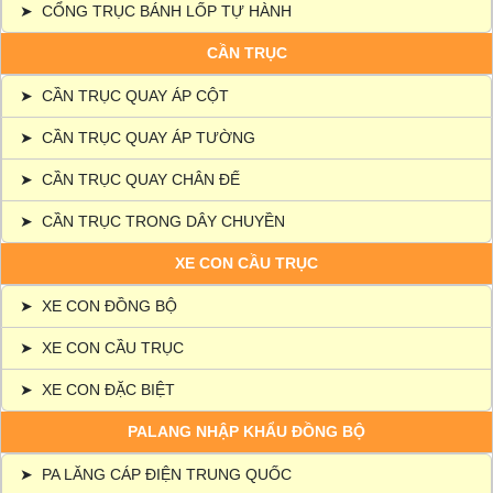
➤
CỔNG TRỤC BÁNH LỐP TỰ HÀNH
CẦN TRỤC
➤
CẦN TRỤC QUAY ÁP CỘT
➤
CẦN TRỤC QUAY ÁP TƯỜNG
➤
CẦN TRỤC QUAY CHÂN ĐẾ
➤
CẦN TRỤC TRONG DÂY CHUYỀN
XE CON CẦU TRỤC
➤
XE CON ĐỒNG BỘ
➤
XE CON CẦU TRỤC
➤
XE CON ĐẶC BIỆT
PALANG NHẬP KHẨU ĐỒNG BỘ
➤
PA LĂNG CÁP ĐIỆN TRUNG QUỐC