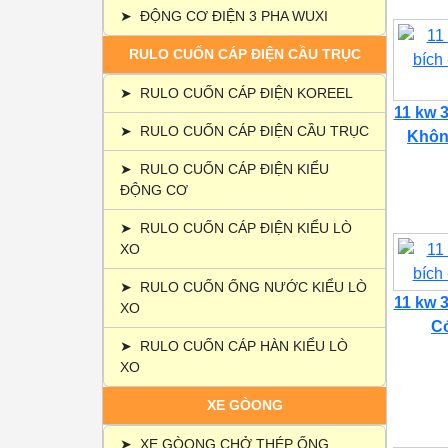
➤
ĐỘNG CƠ ĐIỆN 3 PHA WUXI
RULO CUỐN CÁP ĐIỆN CẦU TRỤC
➤
RULO CUỐN CÁP ĐIỆN KOREEL
11 kw 3
➤
RULO CUỐN CÁP ĐIỆN CẦU TRỤC
Không
➤
RULO CUỐN CÁP ĐIỆN KIỂU
ĐỘNG CƠ
➤
RULO CUỐN CÁP ĐIỆN KIỂU LÒ
XO
➤
RULO CUỐN ỐNG NƯỚC KIỂU LÒ
11 kw 3
XO
Có
➤
RULO CUỐN CÁP HÀN KIỂU LÒ
XO
XE GÒONG
➤
XE GÒONG CHỞ THÉP ỐNG