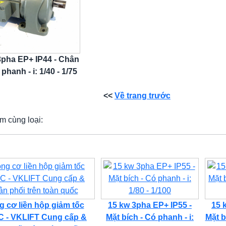
3pha EP+ IP44 - Chân
 phanh - i: 1/40 - 1/75
<<
Về trang trước
m cùng loại:
 cơ liền hộp giảm tốc
15 kw 3pha EP+ IP55 -
15 
 - VKLIFT Cung cấp &
Mặt bích - Có phanh - i:
Mặt b