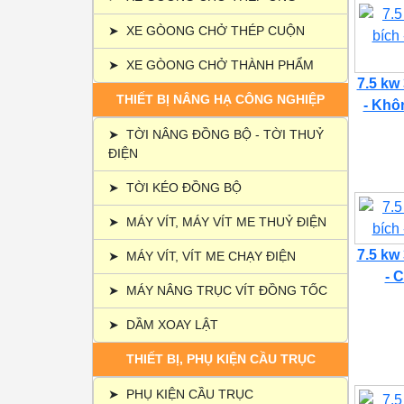
➤
XE GÒONG CHỞ THÉP CUỘN
➤
XE GÒONG CHỞ THÀNH PHẨM
7.5 kw
THIẾT BỊ NÂNG HẠ CÔNG NGHIỆP
- Khôn
➤
TỜI NÂNG ĐỒNG BỘ - TỜI THUỶ
ĐIỆN
➤
TỜI KÉO ĐỒNG BỘ
➤
MÁY VÍT, MÁY VÍT ME THUỶ ĐIỆN
7.5 kw
➤
MÁY VÍT, VÍT ME CHẠY ĐIỆN
- C
➤
MÁY NÂNG TRỤC VÍT ĐỒNG TỐC
➤
DẦM XOAY LẬT
THIẾT BỊ, PHỤ KIỆN CẦU TRỤC
➤
PHỤ KIỆN CẦU TRỤC