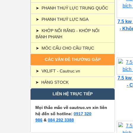
➤
PHANH THUỶ LỰC TRUNG QUỐC
➤
PHANH THUỶ LỰC NGA
7.5 kw
- Khôn
➤
KHỚP NỐI RĂNG - KHỚP NỐI
BÁNH PHANH
➤
MÓC CẨU CHO CẦU TRỤC
CÁC VẤN ĐỀ THƯỜNG GẶP
➤
VKLIFT - Cautruc.vn
7.5 kw
➤
HÀNG STOCK
- C
LIÊN HỆ TRỰC TIẾP
Mọi thắc mắc về cautruc.vn xin liên
hệ đến số hotline:
0917 320
986
&
084 292 3388