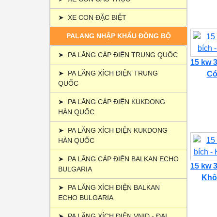
➤
XE CON ĐẶC BIỆT
PALANG NHẬP KHẨU ĐỒNG BỘ
➤
PA LĂNG CÁP ĐIỆN TRUNG QUỐC
15 kw 3
➤
PA LĂNG XÍCH ĐIỆN TRUNG
Có 
QUỐC
➤
PA LĂNG CÁP ĐIỆN KUKDONG
HÀN QUỐC
➤
PA LĂNG XÍCH ĐIỆN KUKDONG
HÀN QUỐC
➤
PA LĂNG CÁP ĐIỆN BALKAN ECHO
15 kw 3
BULGARIA
Khôn
➤
PA LĂNG XÍCH ĐIỆN BALKAN
ECHO BULGARIA
➤
PA LĂNG XÍCH ĐIỆN VNID - ĐẠI