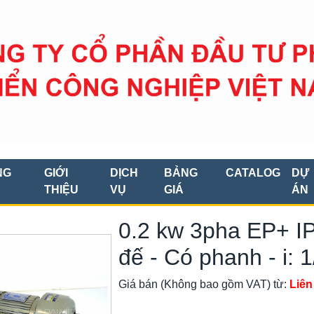
NG
GIỚI
DỊCH
BẢNG
CATALOG
DỰ
THIỆU
VỤ
GIÁ
ÁN
0.2 kw 3pha EP+ I
đế - Có phanh - i: 1
Giá bán (Không bao gồm VAT) từ:
Liên