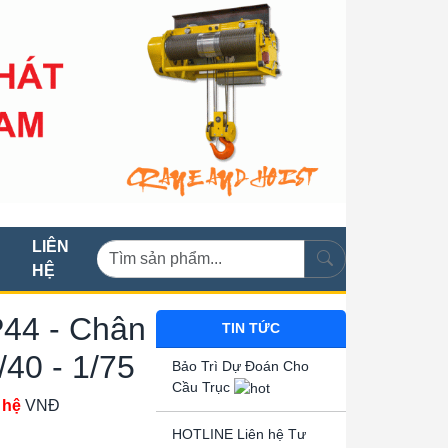
LIÊN
HỆ
P44 - Chân
TIN TỨC
/40 - 1/75
Bảo Trì Dự Đoán Cho
Cầu Trục
 hệ
VNĐ
HOTLINE Liên hệ Tư