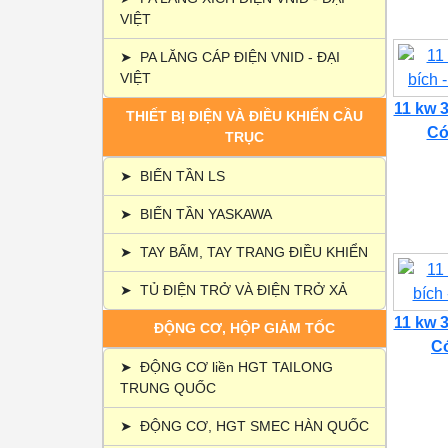
VIỆT
➤
PA LĂNG CÁP ĐIỆN VNID - ĐẠI
VIỆT
11 kw 3
THIẾT BỊ ĐIỆN VÀ ĐIỀU KHIỂN CẦU
Có 
TRỤC
➤
BIẾN TẦN LS
➤
BIẾN TẦN YASKAWA
➤
TAY BẤM, TAY TRANG ĐIỀU KHIỂN
➤
TỦ ĐIỆN TRỞ VÀ ĐIỆN TRỞ XẢ
11 kw 3
ĐỘNG CƠ, HỘP GIẢM TỐC
Có
➤
ĐỘNG CƠ liền HGT TAILONG
TRUNG QUỐC
➤
ĐỘNG CƠ, HGT SMEC HÀN QUỐC