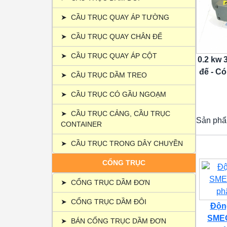
➤
CẦU TRỤC QUAY ÁP TƯỜNG
➤
CẦU TRỤC QUAY CHÂN ĐẾ
➤
CẦU TRỤC QUAY ÁP CỘT
0.2 kw 
đế - Có
➤
CẦU TRỤC DẦM TREO
➤
CẦU TRỤC CÓ GẦU NGOẠM
➤
CẦU TRỤC CẢNG, CẦU TRỤC
Sản phẩ
CONTAINER
➤
CẦU TRỤC TRONG DÂY CHUYỀN
CỔNG TRỤC
➤
CỔNG TRỤC DẦM ĐƠN
➤
CỔNG TRỤC DẦM ĐÔI
Động
SMEC
➤
BÁN CỔNG TRỤC DẦM ĐƠN