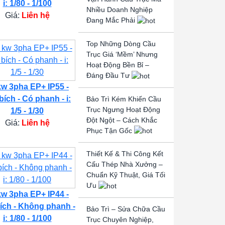
i: 1/80 - 1/100
Nhiều Doanh Nghiệp
Giá:
Liên hệ
Đang Mắc Phải
Top Những Dòng Cầu
Trục Giá ‘Mềm’ Nhưng
Hoạt Động Bền Bỉ –
Đáng Đầu Tư
kw 3pha EP+ IP55 -
bích - Có phanh - i:
Bảo Trì Kém Khiến Cầu
Trục Ngưng Hoạt Động
1/5 - 1/30
Đột Ngột – Cách Khắc
Giá:
Liên hệ
Phục Tận Gốc
Thiết Kế & Thi Công Kết
Cấu Thép Nhà Xưởng –
Chuẩn Kỹ Thuật, Giá Tối
Ưu
kw 3pha EP+ IP44 -
ích - Không phanh -
Bảo Trì – Sửa Chữa Cầu
i: 1/80 - 1/100
Trục Chuyên Nghiệp,