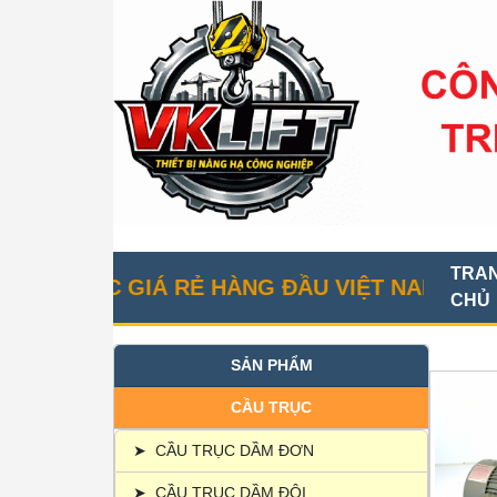
TRA
TRỤC GIÁ RẺ HÀNG ĐẦU VIỆT NAM
CHỦ
SẢN PHẨM
CẦU TRỤC
➤
CẦU TRỤC DẦM ĐƠN
➤
CẦU TRỤC DẦM ĐÔI