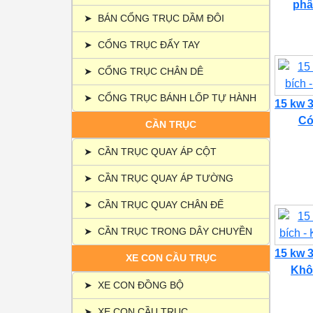
phâ
➤
BÁN CỔNG TRỤC DẦM ĐÔI
➤
CỔNG TRỤC ĐẨY TAY
➤
CỔNG TRỤC CHÂN DÊ
➤
CỔNG TRỤC BÁNH LỐP TỰ HÀNH
15 kw 3
Có 
CẦN TRỤC
➤
CẦN TRỤC QUAY ÁP CỘT
➤
CẦN TRỤC QUAY ÁP TƯỜNG
➤
CẦN TRỤC QUAY CHÂN ĐẾ
➤
CẦN TRỤC TRONG DÂY CHUYỀN
15 kw 3
XE CON CẦU TRỤC
Khôn
➤
XE CON ĐỒNG BỘ
➤
XE CON CẦU TRỤC