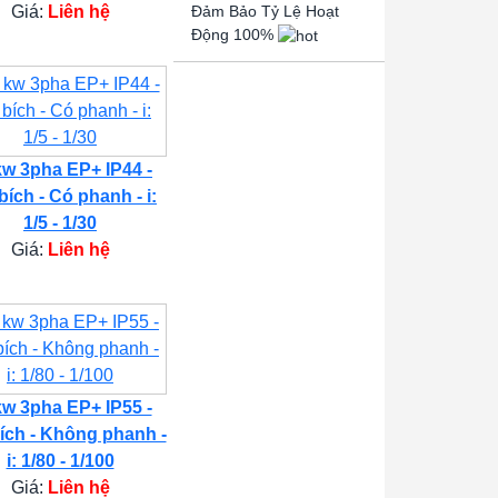
Giá:
Liên hệ
Đảm Bảo Tỷ Lệ Hoạt
Động 100%
kw 3pha EP+ IP44 -
bích - Có phanh - i:
1/5 - 1/30
Giá:
Liên hệ
kw 3pha EP+ IP55 -
ích - Không phanh -
i: 1/80 - 1/100
Giá:
Liên hệ