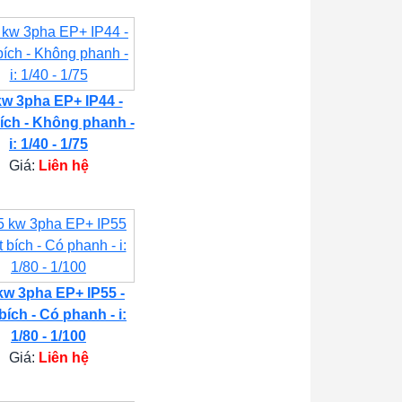
kw 3pha EP+ IP44 -
ích - Không phanh -
i: 1/40 - 1/75
Giá:
Liên hệ
kw 3pha EP+ IP55 -
bích - Có phanh - i:
1/80 - 1/100
Giá:
Liên hệ