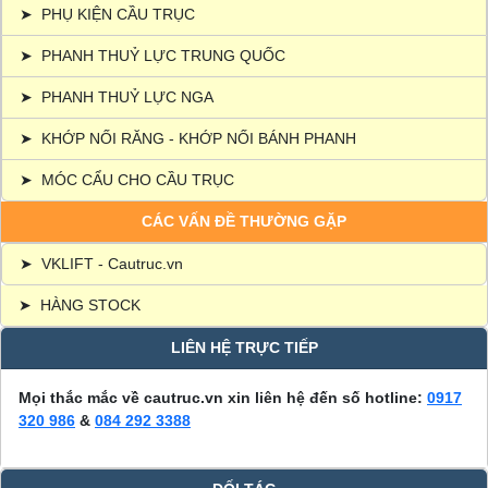
➤
PHỤ KIỆN CẦU TRỤC
➤
PHANH THUỶ LỰC TRUNG QUỐC
➤
PHANH THUỶ LỰC NGA
➤
KHỚP NỐI RĂNG - KHỚP NỐI BÁNH PHANH
➤
MÓC CẨU CHO CẦU TRỤC
CÁC VẤN ĐỀ THƯỜNG GẶP
➤
VKLIFT - Cautruc.vn
➤
HÀNG STOCK
LIÊN HỆ TRỰC TIẾP
Mọi thắc mắc về cautruc.vn xin liên hệ đến số hotline:
0917
320 986
&
084 292 3388