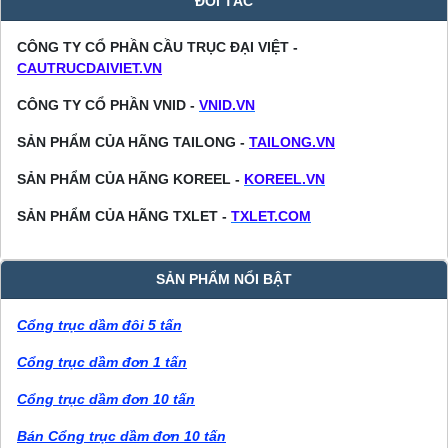
ĐỐI TÁC
CÔNG TY CỔ PHẦN CẦU TRỤC ĐẠI VIỆT -
CAUTRUCDAIVIET.VN
CÔNG TY CỔ PHẦN VNID -
VNID.VN
SẢN PHẨM CỦA HÃNG TAILONG -
TAILONG.VN
SẢN PHẨM CỦA HÃNG KOREEL -
KOREEL.VN
SẢN PHẨM CỦA HÃNG TXLET -
TXLET.COM
SẢN PHẨM NỔI BẬT
Cổng trục dầm đôi 5 tấn
Cổng trục dầm đơn 1 tấn
Cổng trục dầm đơn 10 tấn
Bán Cổng trục dầm đơn 10 tấn