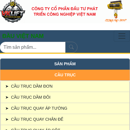
ỆT NAM
SẢN PHẨM
CẦU TRỤC
➤
CẦU TRỤC DẦM ĐƠN
➤
CẦU TRỤC DẦM ĐÔI
➤
CẦU TRỤC QUAY ÁP TƯỜNG
➤
CẦU TRỤC QUAY CHÂN ĐẾ