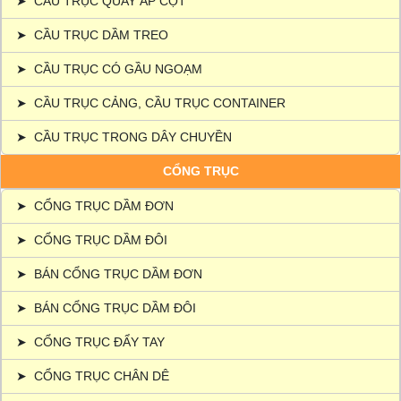
➤
CẦU TRỤC QUAY ÁP CỘT
➤
CẦU TRỤC DẦM TREO
➤
CẦU TRỤC CÓ GẦU NGOẠM
➤
CẦU TRỤC CẢNG, CẦU TRỤC CONTAINER
➤
CẦU TRỤC TRONG DÂY CHUYỀN
CỔNG TRỤC
➤
CỔNG TRỤC DẦM ĐƠN
➤
CỔNG TRỤC DẦM ĐÔI
➤
BÁN CỔNG TRỤC DẦM ĐƠN
➤
BÁN CỔNG TRỤC DẦM ĐÔI
➤
CỔNG TRỤC ĐẨY TAY
➤
CỔNG TRỤC CHÂN DÊ