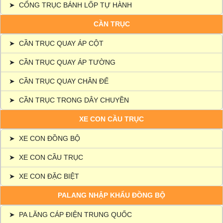
➤
CỔNG TRỤC BÁNH LỐP TỰ HÀNH
CẦN TRỤC
➤
CẦN TRỤC QUAY ÁP CỘT
➤
CẦN TRỤC QUAY ÁP TƯỜNG
➤
CẦN TRỤC QUAY CHÂN ĐẾ
➤
CẦN TRỤC TRONG DÂY CHUYỀN
XE CON CẦU TRỤC
➤
XE CON ĐỒNG BỘ
➤
XE CON CẦU TRỤC
➤
XE CON ĐẶC BIỆT
PALANG NHẬP KHẨU ĐỒNG BỘ
➤
PA LĂNG CÁP ĐIỆN TRUNG QUỐC