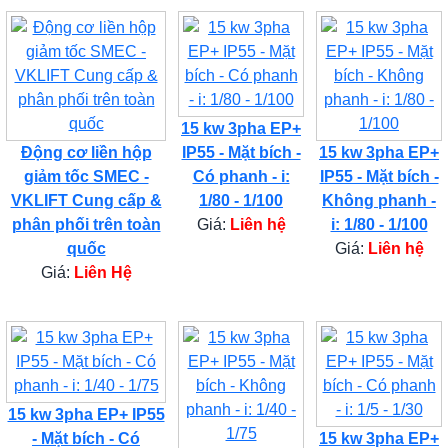
15 kw 3pha EP+
Động cơ liền hộp
IP55 - Mặt bích -
15 kw 3pha EP+
giảm tốc SMEC -
Có phanh - i:
IP55 - Mặt bích -
VKLIFT Cung cấp &
1/80 - 1/100
Không phanh -
phân phối trên toàn
Giá:
Liên hệ
i: 1/80 - 1/100
quốc
Giá:
Liên hệ
Giá:
Liên Hệ
15 kw 3pha EP+ IP55
- Mặt bích - Có
15 kw 3pha EP+