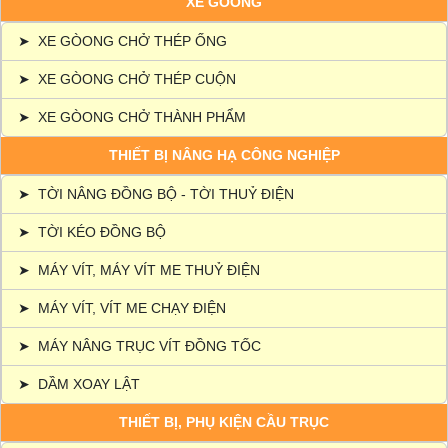
XE GÒONG
➤
XE GÒONG CHỞ THÉP ỐNG
➤
XE GÒONG CHỞ THÉP CUỘN
➤
XE GÒONG CHỞ THÀNH PHẨM
THIẾT BỊ NÂNG HẠ CÔNG NGHIỆP
➤
TỜI NÂNG ĐỒNG BỘ - TỜI THUỶ ĐIỆN
➤
TỜI KÉO ĐỒNG BỘ
➤
MÁY VÍT, MÁY VÍT ME THUỶ ĐIỆN
➤
MÁY VÍT, VÍT ME CHẠY ĐIỆN
➤
MÁY NÂNG TRỤC VÍT ĐỒNG TỐC
➤
DẦM XOAY LẬT
THIẾT BỊ, PHỤ KIỆN CẦU TRỤC