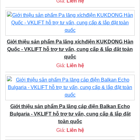
Giá:
Liên hệ
Giới thiệu sản phẩm Pa lăng xíchđiện KUKDONG Hàn
Quốc - VKLIFT hỗ trợ tư vấn, cung cấp & lắp đặt toàn
quốc
Giá:
Liên hệ
Giới thiệu sản phẩm Pa lăng cáp điện Balkan Echo
Bulgaria - VKLIFT hỗ trợ tư vấn, cung cấp & lắp đặt
toàn quốc
Giá:
Liên hệ