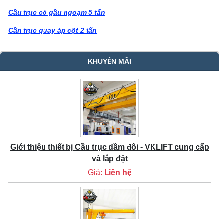
Cầu trục có gầu ngoạm 5 tấn
Cần trục quay áp cột 2 tấn
KHUYẾN MÃI
Giới thiệu thiết bị Cầu trục dầm đôi - VKLIFT cung cấp
và lắp đặt
Giá:
Liên hệ