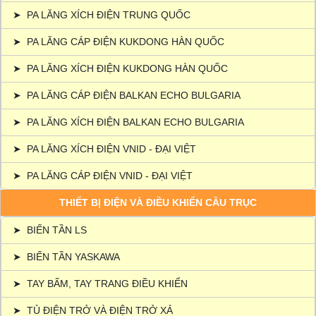
➤
PA LĂNG XÍCH ĐIỆN TRUNG QUỐC
➤
PA LĂNG CÁP ĐIỆN KUKDONG HÀN QUỐC
➤
PA LĂNG XÍCH ĐIỆN KUKDONG HÀN QUỐC
➤
PA LĂNG CÁP ĐIỆN BALKAN ECHO BULGARIA
➤
PA LĂNG XÍCH ĐIỆN BALKAN ECHO BULGARIA
➤
PA LĂNG XÍCH ĐIỆN VNID - ĐẠI VIỆT
➤
PA LĂNG CÁP ĐIỆN VNID - ĐẠI VIỆT
THIẾT BỊ ĐIỆN VÀ ĐIỀU KHIỂN CẦU TRỤC
➤
BIẾN TẦN LS
➤
BIẾN TẦN YASKAWA
➤
TAY BẤM, TAY TRANG ĐIỀU KHIỂN
➤
TỦ ĐIỆN TRỞ VÀ ĐIỆN TRỞ XẢ