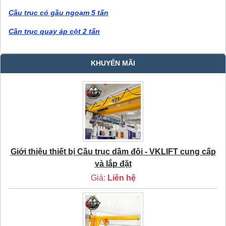
Cầu trục có gầu ngoạm 5 tấn
Cần trục quay áp cột 2 tấn
KHUYẾN MÃI
Giới thiệu thiết bị Cầu trục dầm đôi - VKLIFT cung cấp
và lắp đặt
Giá:
Liên hệ