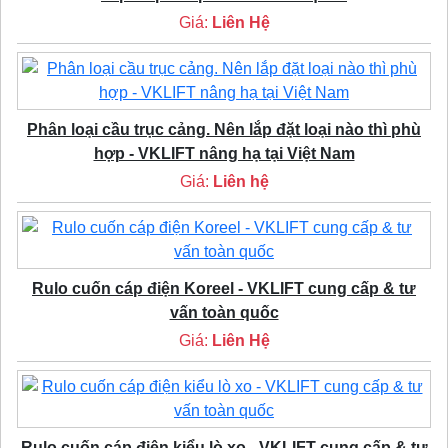
Giá:
Liên Hệ
Phân loại cầu trục cảng. Nên lắp đặt loại nào thì phù
hợp - VKLIFT nâng hạ tại Việt Nam
Giá:
Liên hệ
Rulo cuốn cáp điện Koreel - VKLIFT cung cấp & tư
vấn toàn quốc
Giá:
Liên Hệ
Rulo cuốn cáp điện kiểu lò xo - VKLIFT cung cấp & tư