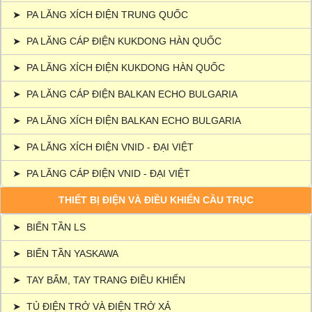
➤
PA LĂNG XÍCH ĐIỆN TRUNG QUỐC
➤
PA LĂNG CÁP ĐIỆN KUKDONG HÀN QUỐC
➤
PA LĂNG XÍCH ĐIỆN KUKDONG HÀN QUỐC
➤
PA LĂNG CÁP ĐIỆN BALKAN ECHO BULGARIA
➤
PA LĂNG XÍCH ĐIỆN BALKAN ECHO BULGARIA
➤
PA LĂNG XÍCH ĐIỆN VNID - ĐẠI VIỆT
➤
PA LĂNG CÁP ĐIỆN VNID - ĐẠI VIỆT
THIẾT BỊ ĐIỆN VÀ ĐIỀU KHIỂN CẦU TRỤC
➤
BIẾN TẦN LS
➤
BIẾN TẦN YASKAWA
➤
TAY BẤM, TAY TRANG ĐIỀU KHIỂN
➤
TỦ ĐIỆN TRỞ VÀ ĐIỆN TRỞ XẢ