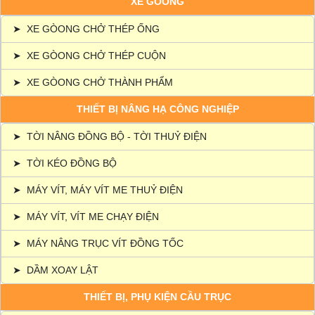
XE GÒONG
➤
XE GÒONG CHỞ THÉP ỐNG
➤
XE GÒONG CHỞ THÉP CUỘN
➤
XE GÒONG CHỞ THÀNH PHẨM
THIẾT BỊ NÂNG HẠ CÔNG NGHIỆP
➤
TỜI NÂNG ĐỒNG BỘ - TỜI THUỶ ĐIỆN
➤
TỜI KÉO ĐỒNG BỘ
➤
MÁY VÍT, MÁY VÍT ME THUỶ ĐIỆN
➤
MÁY VÍT, VÍT ME CHẠY ĐIỆN
➤
MÁY NÂNG TRỤC VÍT ĐỒNG TỐC
➤
DẦM XOAY LẬT
THIẾT BỊ, PHỤ KIỆN CẦU TRỤC