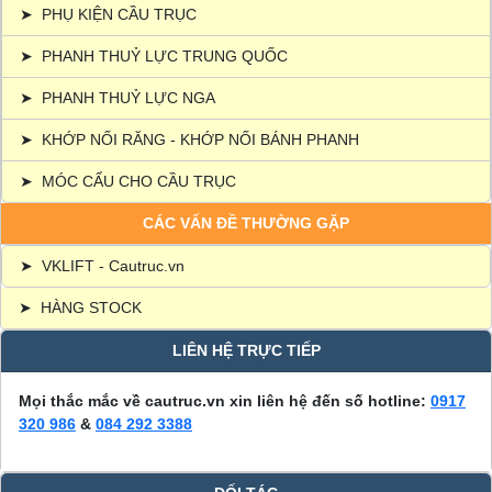
➤
PHỤ KIỆN CẦU TRỤC
➤
PHANH THUỶ LỰC TRUNG QUỐC
➤
PHANH THUỶ LỰC NGA
➤
KHỚP NỐI RĂNG - KHỚP NỐI BÁNH PHANH
➤
MÓC CẨU CHO CẦU TRỤC
CÁC VẤN ĐỀ THƯỜNG GẶP
➤
VKLIFT - Cautruc.vn
➤
HÀNG STOCK
LIÊN HỆ TRỰC TIẾP
Mọi thắc mắc về cautruc.vn xin liên hệ đến số hotline:
0917
320 986
&
084 292 3388