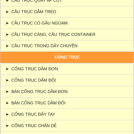
➤
CẦU TRỤC QUAY ÁP CỘT
➤
CẦU TRỤC DẦM TREO
➤
CẦU TRỤC CÓ GẦU NGOẠM
➤
CẦU TRỤC CẢNG, CẦU TRỤC CONTAINER
➤
CẦU TRỤC TRONG DÂY CHUYỀN
CỔNG TRỤC
➤
CỔNG TRỤC DẦM ĐƠN
➤
CỔNG TRỤC DẦM ĐÔI
➤
BÁN CỔNG TRỤC DẦM ĐƠN
➤
BÁN CỔNG TRỤC DẦM ĐÔI
➤
CỔNG TRỤC ĐẨY TAY
➤
CỔNG TRỤC CHÂN DÊ