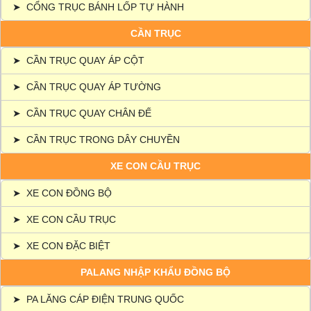
➤
CỔNG TRỤC BÁNH LỐP TỰ HÀNH
CẦN TRỤC
➤
CẦN TRỤC QUAY ÁP CỘT
➤
CẦN TRỤC QUAY ÁP TƯỜNG
➤
CẦN TRỤC QUAY CHÂN ĐẾ
➤
CẦN TRỤC TRONG DÂY CHUYỀN
XE CON CẦU TRỤC
➤
XE CON ĐỒNG BỘ
➤
XE CON CẦU TRỤC
➤
XE CON ĐẶC BIỆT
PALANG NHẬP KHẨU ĐỒNG BỘ
➤
PA LĂNG CÁP ĐIỆN TRUNG QUỐC