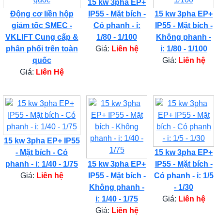
15 kw 3pha EP+
Động cơ liền hộp
IP55 - Mặt bích -
15 kw 3pha EP+
giảm tốc SMEC -
Có phanh - i:
IP55 - Mặt bích -
VKLIFT Cung cấp &
1/80 - 1/100
Không phanh -
phân phối trên toàn
Giá:
Liên hệ
i: 1/80 - 1/100
quốc
Giá:
Liên hệ
Giá:
Liên Hệ
15 kw 3pha EP+ IP55
- Mặt bích - Có
15 kw 3pha EP+
phanh - i: 1/40 - 1/75
15 kw 3pha EP+
IP55 - Mặt bích -
Giá:
Liên hệ
IP55 - Mặt bích -
Có phanh - i: 1/5
Không phanh -
- 1/30
i: 1/40 - 1/75
Giá:
Liên hệ
Giá:
Liên hệ