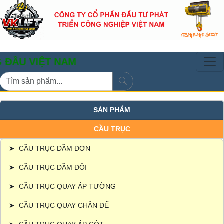
IỆT NAM
SẢN PHẨM
CẦU TRỤC
➤
CẦU TRỤC DẦM ĐƠN
➤
CẦU TRỤC DẦM ĐÔI
➤
CẦU TRỤC QUAY ÁP TƯỜNG
➤
CẦU TRỤC QUAY CHÂN ĐẾ