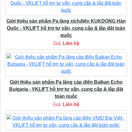
Giới thiệu sản phẩm Pa lăng xíchđiện KUKDONG Hàn
Quốc - VKLIFT hỗ trợ tư vấn, cung cấp & lắp đặt toàn
quốc
Giá:
Liên hệ
Giới thiệu sản phẩm Pa lăng cáp điện Balkan Echo
Bulgaria - VKLIFT hỗ trợ tư vấn, cung cấp & lắp đặt
toàn quốc
Giá:
Liên hệ