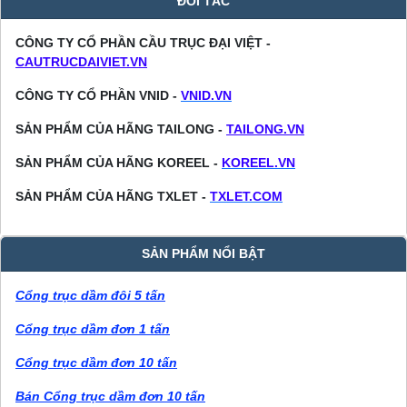
ĐỐI TÁC
CÔNG TY CỔ PHẦN CẦU TRỤC ĐẠI VIỆT -
CAUTRUCDAIVIET.VN
CÔNG TY CỔ PHẦN VNID -
VNID.VN
SẢN PHẨM CỦA HÃNG TAILONG -
TAILONG.VN
SẢN PHẨM CỦA HÃNG KOREEL -
KOREEL.VN
SẢN PHẨM CỦA HÃNG TXLET -
TXLET.COM
SẢN PHẨM NỔI BẬT
Cổng trục dầm đôi 5 tấn
Cổng trục dầm đơn 1 tấn
Cổng trục dầm đơn 10 tấn
Bán Cổng trục dầm đơn 10 tấn