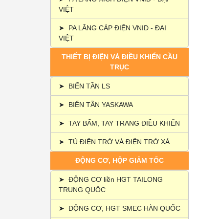
VIỆT
➤
PA LĂNG CÁP ĐIỆN VNID - ĐẠI
VIỆT
THIẾT BỊ ĐIỆN VÀ ĐIỀU KHIỂN CẦU
TRỤC
➤
BIẾN TẦN LS
➤
BIẾN TẦN YASKAWA
➤
TAY BẤM, TAY TRANG ĐIỀU KHIỂN
➤
TỦ ĐIỆN TRỞ VÀ ĐIỆN TRỞ XẢ
ĐỘNG CƠ, HỘP GIẢM TỐC
➤
ĐỘNG CƠ liền HGT TAILONG
TRUNG QUỐC
➤
ĐỘNG CƠ, HGT SMEC HÀN QUỐC