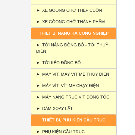
➤
XE GÒONG CHỞ THÉP CUỘN
➤
XE GÒONG CHỞ THÀNH PHẨM
THIẾT BỊ NÂNG HẠ CÔNG NGHIỆP
➤
TỜI NÂNG ĐỒNG BỘ - TỜI THUỶ
ĐIỆN
➤
TỜI KÉO ĐỒNG BỘ
➤
MÁY VÍT, MÁY VÍT ME THUỶ ĐIỆN
➤
MÁY VÍT, VÍT ME CHẠY ĐIỆN
➤
MÁY NÂNG TRỤC VÍT ĐỒNG TỐC
➤
DẦM XOAY LẬT
THIẾT BỊ, PHỤ KIỆN CẦU TRỤC
➤
PHỤ KIỆN CẦU TRỤC