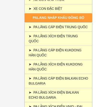
➤
XE CON ĐẶC BIỆT
PALANG NHẬP KHẨU ĐỒNG BỘ
➤
PA LĂNG CÁP ĐIỆN TRUNG QUỐC
➤
PA LĂNG XÍCH ĐIỆN TRUNG
QUỐC
➤
PA LĂNG CÁP ĐIỆN KUKDONG
HÀN QUỐC
➤
PA LĂNG XÍCH ĐIỆN KUKDONG
HÀN QUỐC
➤
PA LĂNG CÁP ĐIỆN BALKAN ECHO
BULGARIA
➤
PA LĂNG XÍCH ĐIỆN BALKAN
ECHO BULGARIA
➤
PA LĂNG XÍCH ĐIỆN VNID - ĐẠI