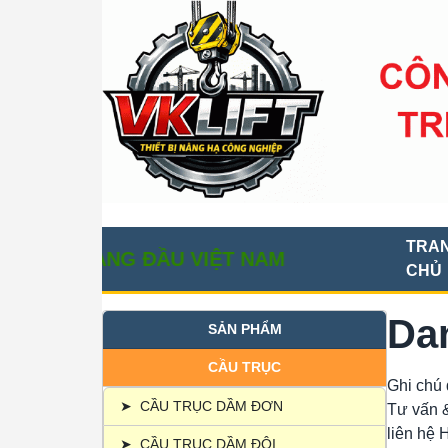
TRA
Ẻ HÀNG ĐẦU VIỆT NAM
CHỦ
Da
SẢN PHẨM
CẦU TRỤC
Ghi chú 
➤
CẦU TRỤC DẦM ĐƠN
Tư vấn &
liên hệ 
➤
CẦU TRỤC DẦM ĐÔI