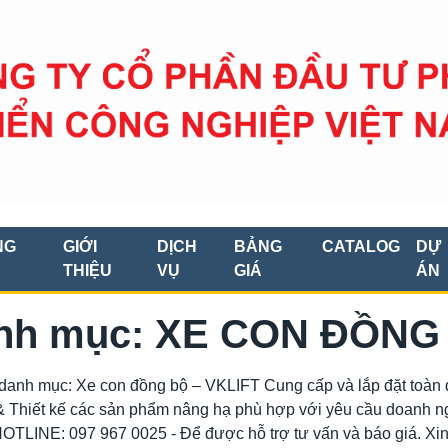
NG
GIỚI
DỊCH
BẢNG
CATALOG
DỰ
THIỆU
VỤ
GIÁ
ÁN
nh mục: XE CON ĐỒNG
danh mục: Xe con đồng bộ – VKLIFT Cung cấp và lắp đặt toàn 
 Thiết kế các sản phẩm nâng hạ phù hợp với yêu cầu doanh ng
HOTLINE: 097 967 0025 - Để được hỗ trợ tư vấn và báo giá. Xi