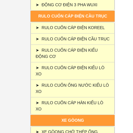
➤
ĐỘNG CƠ ĐIỆN 3 PHA WUXI
RULO CUỐN CÁP ĐIỆN CẦU TRỤC
➤
RULO CUỐN CÁP ĐIỆN KOREEL
➤
RULO CUỐN CÁP ĐIỆN CẦU TRỤC
➤
RULO CUỐN CÁP ĐIỆN KIỂU
ĐỘNG CƠ
➤
RULO CUỐN CÁP ĐIỆN KIỂU LÒ
XO
➤
RULO CUỐN ỐNG NƯỚC KIỂU LÒ
XO
➤
RULO CUỐN CÁP HÀN KIỂU LÒ
XO
XE GÒONG
➤
XE GÒONG CHỞ THÉP ỐNG