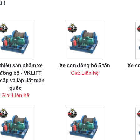
ch!
 thiệu sản phẩm xe
Xe con đồng bộ 5 tấn
Xe c
đồng bộ - VKLIFT
Giá:
Liên hệ
cấp và lắp đặt toàn
quốc
Giá:
Liên hệ