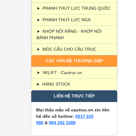
➤
PHANH THUỶ LỰC TRUNG QUỐC
➤
PHANH THUỶ LỰC NGA
➤
KHỚP NỐI RĂNG - KHỚP NỐI
BÁNH PHANH
➤
MÓC CẨU CHO CẦU TRỤC
CÁC VẤN ĐỀ THƯỜNG GẶP
➤
VKLIFT - Cautruc.vn
➤
HÀNG STOCK
LIÊN HỆ TRỰC TIẾP
Mọi thắc mắc về cautruc.vn xin liên
hệ đến số hotline:
0917 320
986
&
084 292 3388