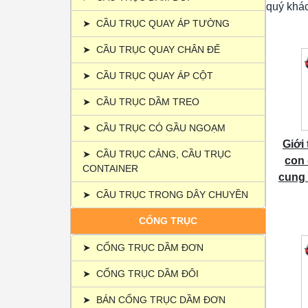
quý khá
➤
CẦU TRỤC QUAY ÁP TƯỜNG
➤
CẦU TRỤC QUAY CHÂN ĐẾ
➤
CẦU TRỤC QUAY ÁP CỘT
➤
CẦU TRỤC DẦM TREO
➤
CẦU TRỤC CÓ GẦU NGOẠM
Giới
➤
CẦU TRỤC CẢNG, CẦU TRỤC
con 
CONTAINER
cung 
➤
CẦU TRỤC TRONG DÂY CHUYỀN
CỔNG TRỤC
➤
CỔNG TRỤC DẦM ĐƠN
➤
CỔNG TRỤC DẦM ĐÔI
➤
BÁN CỔNG TRỤC DẦM ĐƠN