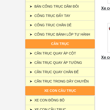
➤
BÁN CỔNG TRỤC DẦM ĐÔI
Xe c
➤
CỔNG TRỤC ĐẨY TAY
➤
CỔNG TRỤC CHÂN DÊ
➤
CỔNG TRỤC BÁNH LỐP TỰ HÀNH
CẦN TRỤC
➤
CẦN TRỤC QUAY ÁP CỘT
Xe c
➤
CẦN TRỤC QUAY ÁP TƯỜNG
➤
CẦN TRỤC QUAY CHÂN ĐẾ
➤
CẦN TRỤC TRONG DÂY CHUYỀN
XE CON CẦU TRỤC
➤
XE CON ĐỒNG BỘ
➤
XE CON CẦU TRỤC