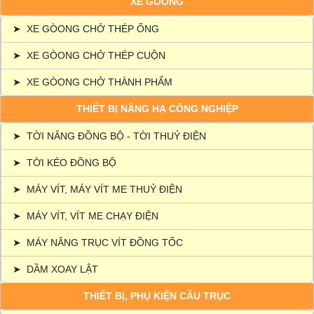
XE GÒONG
➤
XE GÒONG CHỞ THÉP ỐNG
➤
XE GÒONG CHỞ THÉP CUỘN
➤
XE GÒONG CHỞ THÀNH PHẨM
THIẾT BỊ NÂNG HẠ CÔNG NGHIỆP
➤
TỜI NÂNG ĐỒNG BỘ - TỜI THUỶ ĐIỆN
➤
TỜI KÉO ĐỒNG BỘ
➤
MÁY VÍT, MÁY VÍT ME THUỶ ĐIỆN
➤
MÁY VÍT, VÍT ME CHẠY ĐIỆN
➤
MÁY NÂNG TRỤC VÍT ĐỒNG TỐC
➤
DẦM XOAY LẬT
THIẾT BỊ, PHỤ KIỆN CẦU TRỤC