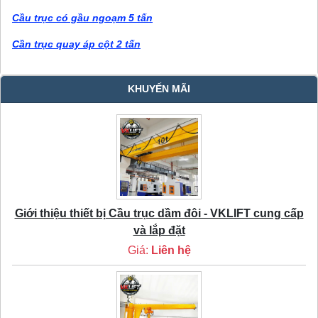
Cầu trục có gầu ngoạm 5 tấn
Cần trục quay áp cột 2 tấn
KHUYẾN MÃI
Giới thiệu thiết bị Cầu trục dầm đôi - VKLIFT cung cấp
và lắp đặt
Giá:
Liên hệ