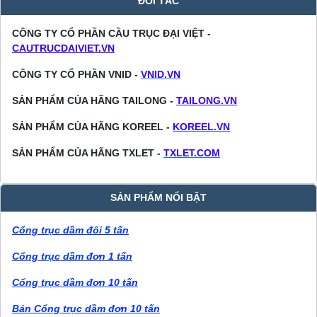
ĐỐI TÁC
CÔNG TY CỔ PHẦN CẦU TRỤC ĐẠI VIỆT -
CAUTRUCDAIVIET.VN
CÔNG TY CỔ PHẦN VNID -
VNID.VN
SẢN PHẨM CỦA HÃNG TAILONG -
TAILONG.VN
SẢN PHẨM CỦA HÃNG KOREEL -
KOREEL.VN
SẢN PHẨM CỦA HÃNG TXLET -
TXLET.COM
SẢN PHẨM NỔI BẬT
Cổng trục dầm đôi 5 tấn
Cổng trục dầm đơn 1 tấn
Cổng trục dầm đơn 10 tấn
Bán Cổng trục dầm đơn 10 tấn