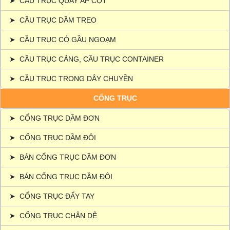
➤
CẦU TRỤC QUAY ÁP CỘT
➤
CẦU TRỤC DẦM TREO
➤
CẦU TRỤC CÓ GẦU NGOẠM
➤
CẦU TRỤC CẢNG, CẦU TRỤC CONTAINER
➤
CẦU TRỤC TRONG DÂY CHUYỀN
CỔNG TRỤC
➤
CỔNG TRỤC DẦM ĐƠN
➤
CỔNG TRỤC DẦM ĐÔI
➤
BÁN CỔNG TRỤC DẦM ĐƠN
➤
BÁN CỔNG TRỤC DẦM ĐÔI
➤
CỔNG TRỤC ĐẨY TAY
➤
CỔNG TRỤC CHÂN DÊ