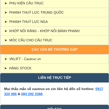
➤
PHỤ KIỆN CẦU TRỤC
➤
PHANH THUỶ LỰC TRUNG QUỐC
➤
PHANH THUỶ LỰC NGA
➤
KHỚP NỐI RĂNG - KHỚP NỐI BÁNH PHANH
➤
MÓC CẨU CHO CẦU TRỤC
CÁC VẤN ĐỀ THƯỜNG GẶP
➤
VKLIFT - Cautruc.vn
➤
HÀNG STOCK
LIÊN HỆ TRỰC TIẾP
Mọi thắc mắc về cautruc.vn xin liên hệ đến số hotline:
0917
320 986
&
084 292 3388