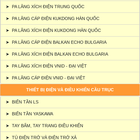
➤
PA LĂNG XÍCH ĐIỆN TRUNG QUỐC
➤
PA LĂNG CÁP ĐIỆN KUKDONG HÀN QUỐC
➤
PA LĂNG XÍCH ĐIỆN KUKDONG HÀN QUỐC
➤
PA LĂNG CÁP ĐIỆN BALKAN ECHO BULGARIA
➤
PA LĂNG XÍCH ĐIỆN BALKAN ECHO BULGARIA
➤
PA LĂNG XÍCH ĐIỆN VNID - ĐẠI VIỆT
➤
PA LĂNG CÁP ĐIỆN VNID - ĐẠI VIỆT
THIẾT BỊ ĐIỆN VÀ ĐIỀU KHIỂN CẦU TRỤC
➤
BIẾN TẦN LS
➤
BIẾN TẦN YASKAWA
➤
TAY BẤM, TAY TRANG ĐIỀU KHIỂN
➤
TỦ ĐIỆN TRỞ VÀ ĐIỆN TRỞ XẢ