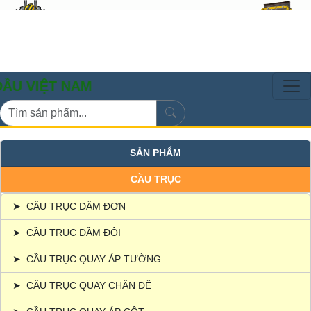
ỆT NAM
SẢN PHẨM
CẦU TRỤC
➤
CẦU TRỤC DẦM ĐƠN
➤
CẦU TRỤC DẦM ĐÔI
➤
CẦU TRỤC QUAY ÁP TƯỜNG
➤
CẦU TRỤC QUAY CHÂN ĐẾ