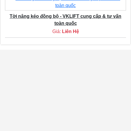
Tời nâng kéo đồng bộ - VKLIFT cung cấp & tư vấn
toàn quốc
Giá:
Liên Hệ