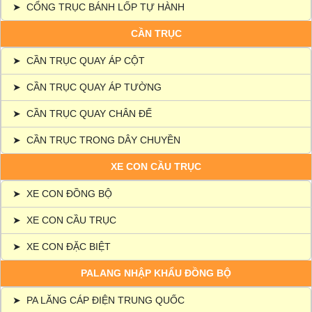
➤
CỔNG TRỤC BÁNH LỐP TỰ HÀNH
CẦN TRỤC
➤
CẦN TRỤC QUAY ÁP CỘT
➤
CẦN TRỤC QUAY ÁP TƯỜNG
➤
CẦN TRỤC QUAY CHÂN ĐẾ
➤
CẦN TRỤC TRONG DÂY CHUYỀN
XE CON CẦU TRỤC
➤
XE CON ĐỒNG BỘ
➤
XE CON CẦU TRỤC
➤
XE CON ĐẶC BIỆT
PALANG NHẬP KHẨU ĐỒNG BỘ
➤
PA LĂNG CÁP ĐIỆN TRUNG QUỐC