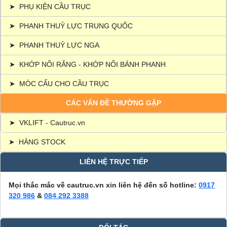
➤
PHỤ KIỆN CẦU TRỤC
➤
PHANH THUỶ LỰC TRUNG QUỐC
➤
PHANH THUỶ LỰC NGA
➤
KHỚP NỐI RĂNG - KHỚP NỐI BÁNH PHANH
➤
MÓC CẨU CHO CẦU TRỤC
CÁC VẤN ĐỀ THƯỜNG GẶP
➤
VKLIFT - Cautruc.vn
➤
HÀNG STOCK
LIÊN HỆ TRỰC TIẾP
Mọi thắc mắc về cautruc.vn xin liên hệ đến số hotline:
0917
320 986
&
084 292 3388