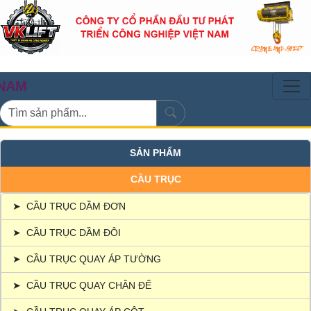
CẦU TRỤC 
SẢN PHẨM
CẦU TRỤC
➤
CẦU TRỤC DẦM ĐƠN
➤
CẦU TRỤC DẦM ĐÔI
➤
CẦU TRỤC QUAY ÁP TƯỜNG
➤
CẦU TRỤC QUAY CHÂN ĐẾ