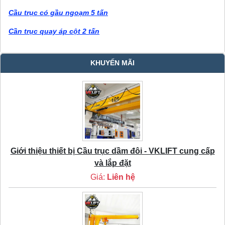
Cầu trục có gầu ngoạm 5 tấn
Cần trục quay áp cột 2 tấn
KHUYẾN MÃI
Giới thiệu thiết bị Cầu trục dầm đôi - VKLIFT cung cấp
và lắp đặt
Giá:
Liên hệ