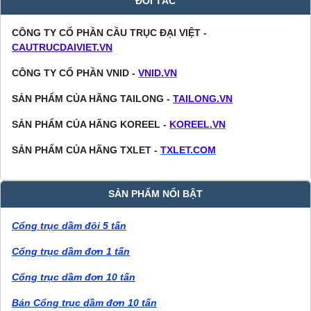
ĐỐI TÁC
CÔNG TY CỔ PHẦN CẦU TRỤC ĐẠI VIỆT -
CAUTRUCDAIVIET.VN
CÔNG TY CỔ PHẦN VNID -
VNID.VN
SẢN PHẨM CỦA HÃNG TAILONG -
TAILONG.VN
SẢN PHẨM CỦA HÃNG KOREEL -
KOREEL.VN
SẢN PHẨM CỦA HÃNG TXLET -
TXLET.COM
SẢN PHẨM NỔI BẬT
Cổng trục dầm đôi 5 tấn
Cổng trục dầm đơn 1 tấn
Cổng trục dầm đơn 10 tấn
Bán Cổng trục dầm đơn 10 tấn