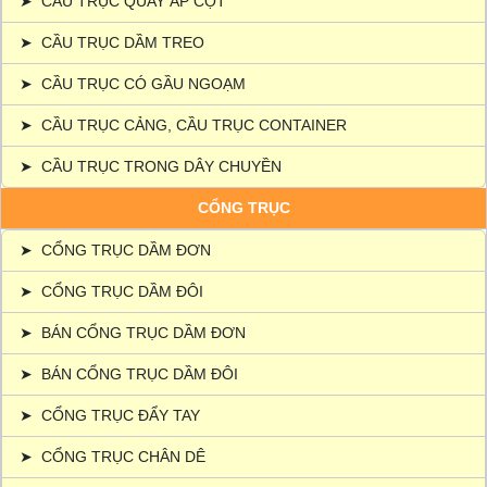
➤
CẦU TRỤC QUAY ÁP CỘT
➤
CẦU TRỤC DẦM TREO
➤
CẦU TRỤC CÓ GẦU NGOẠM
➤
CẦU TRỤC CẢNG, CẦU TRỤC CONTAINER
➤
CẦU TRỤC TRONG DÂY CHUYỀN
CỔNG TRỤC
➤
CỔNG TRỤC DẦM ĐƠN
➤
CỔNG TRỤC DẦM ĐÔI
➤
BÁN CỔNG TRỤC DẦM ĐƠN
➤
BÁN CỔNG TRỤC DẦM ĐÔI
➤
CỔNG TRỤC ĐẨY TAY
➤
CỔNG TRỤC CHÂN DÊ