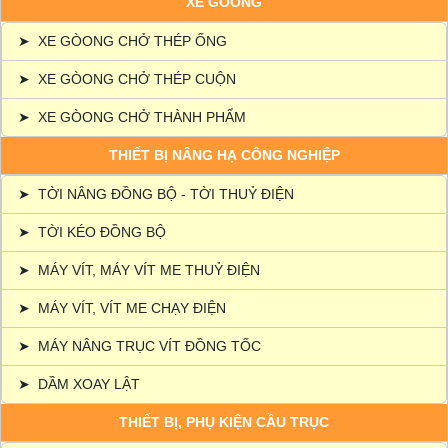
XE GÒONG
➤
XE GÒONG CHỞ THÉP ỐNG
➤
XE GÒONG CHỞ THÉP CUỘN
➤
XE GÒONG CHỞ THÀNH PHẨM
THIẾT BỊ NÂNG HẠ CÔNG NGHIỆP
➤
TỜI NÂNG ĐỒNG BỘ - TỜI THUỶ ĐIỆN
➤
TỜI KÉO ĐỒNG BỘ
➤
MÁY VÍT, MÁY VÍT ME THUỶ ĐIỆN
➤
MÁY VÍT, VÍT ME CHẠY ĐIỆN
➤
MÁY NÂNG TRỤC VÍT ĐỒNG TỐC
➤
DẦM XOAY LẬT
THIẾT BỊ, PHỤ KIỆN CẦU TRỤC