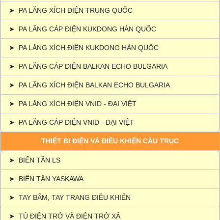
➤
PA LĂNG XÍCH ĐIỆN TRUNG QUỐC
➤
PA LĂNG CÁP ĐIỆN KUKDONG HÀN QUỐC
➤
PA LĂNG XÍCH ĐIỆN KUKDONG HÀN QUỐC
➤
PA LĂNG CÁP ĐIỆN BALKAN ECHO BULGARIA
➤
PA LĂNG XÍCH ĐIỆN BALKAN ECHO BULGARIA
➤
PA LĂNG XÍCH ĐIỆN VNID - ĐẠI VIỆT
➤
PA LĂNG CÁP ĐIỆN VNID - ĐẠI VIỆT
THIẾT BỊ ĐIỆN VÀ ĐIỀU KHIỂN CẦU TRỤC
➤
BIẾN TẦN LS
➤
BIẾN TẦN YASKAWA
➤
TAY BẤM, TAY TRANG ĐIỀU KHIỂN
➤
TỦ ĐIỆN TRỞ VÀ ĐIỆN TRỞ XẢ