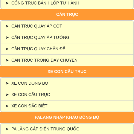
➤
CỔNG TRỤC BÁNH LỐP TỰ HÀNH
CẦN TRỤC
➤
CẦN TRỤC QUAY ÁP CỘT
➤
CẦN TRỤC QUAY ÁP TƯỜNG
➤
CẦN TRỤC QUAY CHÂN ĐẾ
➤
CẦN TRỤC TRONG DÂY CHUYỀN
XE CON CẦU TRỤC
➤
XE CON ĐỒNG BỘ
➤
XE CON CẦU TRỤC
➤
XE CON ĐẶC BIỆT
PALANG NHẬP KHẨU ĐỒNG BỘ
➤
PA LĂNG CÁP ĐIỆN TRUNG QUỐC