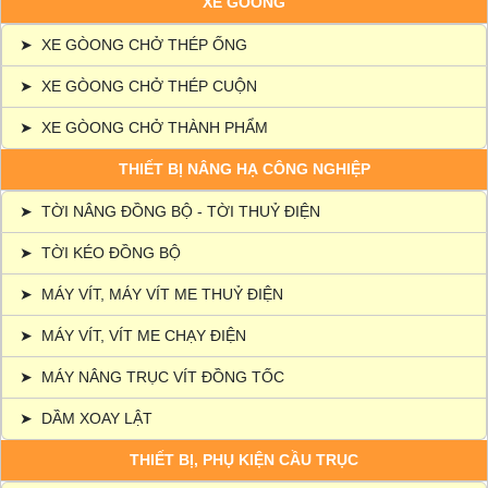
XE GÒONG
➤
XE GÒONG CHỞ THÉP ỐNG
➤
XE GÒONG CHỞ THÉP CUỘN
➤
XE GÒONG CHỞ THÀNH PHẨM
THIẾT BỊ NÂNG HẠ CÔNG NGHIỆP
➤
TỜI NÂNG ĐỒNG BỘ - TỜI THUỶ ĐIỆN
➤
TỜI KÉO ĐỒNG BỘ
➤
MÁY VÍT, MÁY VÍT ME THUỶ ĐIỆN
➤
MÁY VÍT, VÍT ME CHẠY ĐIỆN
➤
MÁY NÂNG TRỤC VÍT ĐỒNG TỐC
➤
DẦM XOAY LẬT
THIẾT BỊ, PHỤ KIỆN CẦU TRỤC