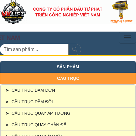
CẦU T
SẢN PHẨM
CẦU TRỤC
➤
CẦU TRỤC DẦM ĐƠN
➤
CẦU TRỤC DẦM ĐÔI
➤
CẦU TRỤC QUAY ÁP TƯỜNG
➤
CẦU TRỤC QUAY CHÂN ĐẾ