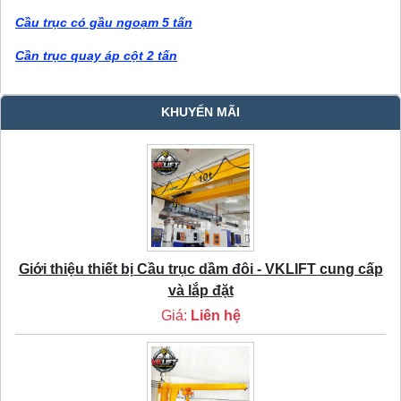
Cầu trục có gầu ngoạm 5 tấn
Cần trục quay áp cột 2 tấn
KHUYẾN MÃI
Giới thiệu thiết bị Cầu trục dầm đôi - VKLIFT cung cấp
và lắp đặt
Giá:
Liên hệ