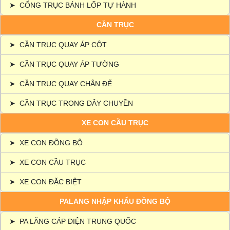
➤
CỔNG TRỤC BÁNH LỐP TỰ HÀNH
CẦN TRỤC
➤
CẦN TRỤC QUAY ÁP CỘT
➤
CẦN TRỤC QUAY ÁP TƯỜNG
➤
CẦN TRỤC QUAY CHÂN ĐẾ
➤
CẦN TRỤC TRONG DÂY CHUYỀN
XE CON CẦU TRỤC
➤
XE CON ĐỒNG BỘ
➤
XE CON CẦU TRỤC
➤
XE CON ĐẶC BIỆT
PALANG NHẬP KHẨU ĐỒNG BỘ
➤
PA LĂNG CÁP ĐIỆN TRUNG QUỐC