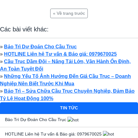
« Về trang trước
Các bài viết khác:
»
Bảo Trì Dự Đoán Cho Cầu Trục
»
HOTLINE Liên hệ Tư vấn & Báo giá: 0979670025
»
Cầu Trục Dầm Đôi – Nâng Tải Lớn, Vận Hành Ổn Định,
An Toàn Tuyệt Đối
»
Những Yếu Tố Ảnh Hưởng Đến Giá Cầu Trục – Doanh
Nghiệp Nên Biết Trước Khi Mua
»
Bảo Trì – Sửa Chữa Cầu Trục Chuyên Nghiệp, Đảm Bảo
Tỷ Lệ Hoạt Động 100%
TIN TỨC
Bảo Trì Dự Đoán Cho Cầu Trục
HOTLINE Liên hệ Tư vấn & Báo giá: 0979670025