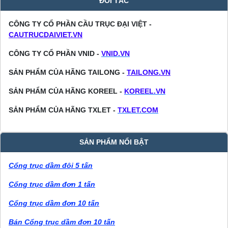
ĐỐI TÁC
CÔNG TY CỔ PHẦN CẦU TRỤC ĐẠI VIỆT -
CAUTRUCDAIVIET.VN
CÔNG TY CỔ PHẦN VNID -
VNID.VN
SẢN PHẨM CỦA HÃNG TAILONG -
TAILONG.VN
SẢN PHẨM CỦA HÃNG KOREEL -
KOREEL.VN
SẢN PHẨM CỦA HÃNG TXLET -
TXLET.COM
SẢN PHẨM NỔI BẬT
Cổng trục dầm đôi 5 tấn
Cổng trục dầm đơn 1 tấn
Cổng trục dầm đơn 10 tấn
Bán Cổng trục dầm đơn 10 tấn