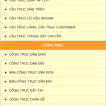
➤
CẦU TRỤC QUAY ÁP CỘT
➤
CẦU TRỤC DẦM TREO
➤
CẦU TRỤC CÓ GẦU NGOẠM
➤
CẦU TRỤC CẢNG, CẦU TRỤC CONTAINER
➤
CẦU TRỤC TRONG DÂY CHUYỀN
CỔNG TRỤC
➤
CỔNG TRỤC DẦM ĐƠN
➤
CỔNG TRỤC DẦM ĐÔI
➤
BÁN CỔNG TRỤC DẦM ĐƠN
➤
BÁN CỔNG TRỤC DẦM ĐÔI
➤
CỔNG TRỤC ĐẨY TAY
➤
CỔNG TRỤC CHÂN DÊ