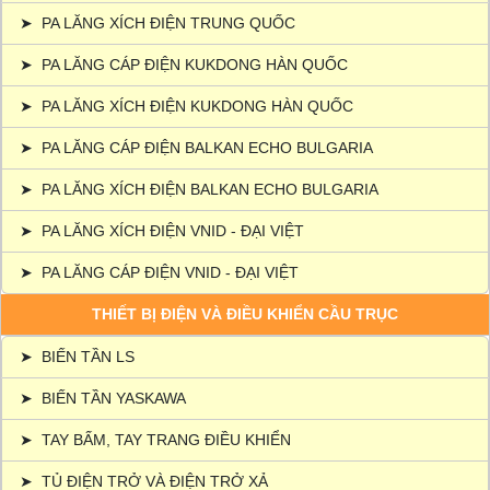
➤
PA LĂNG XÍCH ĐIỆN TRUNG QUỐC
➤
PA LĂNG CÁP ĐIỆN KUKDONG HÀN QUỐC
➤
PA LĂNG XÍCH ĐIỆN KUKDONG HÀN QUỐC
➤
PA LĂNG CÁP ĐIỆN BALKAN ECHO BULGARIA
➤
PA LĂNG XÍCH ĐIỆN BALKAN ECHO BULGARIA
➤
PA LĂNG XÍCH ĐIỆN VNID - ĐẠI VIỆT
➤
PA LĂNG CÁP ĐIỆN VNID - ĐẠI VIỆT
THIẾT BỊ ĐIỆN VÀ ĐIỀU KHIỂN CẦU TRỤC
➤
BIẾN TẦN LS
➤
BIẾN TẦN YASKAWA
➤
TAY BẤM, TAY TRANG ĐIỀU KHIỂN
➤
TỦ ĐIỆN TRỞ VÀ ĐIỆN TRỞ XẢ