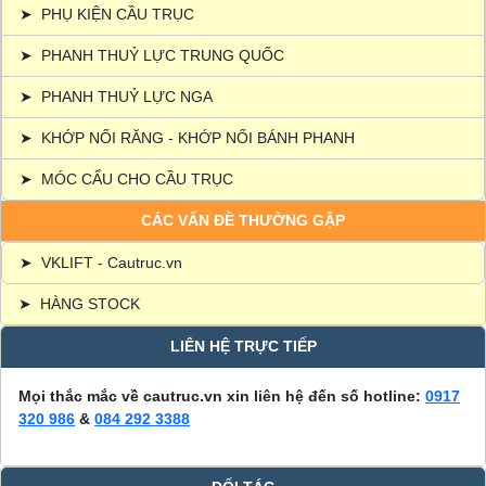
➤
PHỤ KIỆN CẦU TRỤC
➤
PHANH THUỶ LỰC TRUNG QUỐC
➤
PHANH THUỶ LỰC NGA
➤
KHỚP NỐI RĂNG - KHỚP NỐI BÁNH PHANH
➤
MÓC CẨU CHO CẦU TRỤC
CÁC VẤN ĐỀ THƯỜNG GẶP
➤
VKLIFT - Cautruc.vn
➤
HÀNG STOCK
LIÊN HỆ TRỰC TIẾP
Mọi thắc mắc về cautruc.vn xin liên hệ đến số hotline:
0917
320 986
&
084 292 3388