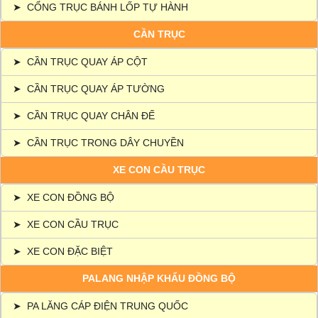
➤
CỔNG TRỤC BÁNH LỐP TỰ HÀNH
CẦN TRỤC
➤
CẦN TRỤC QUAY ÁP CỘT
➤
CẦN TRỤC QUAY ÁP TƯỜNG
➤
CẦN TRỤC QUAY CHÂN ĐẾ
➤
CẦN TRỤC TRONG DÂY CHUYỀN
XE CON CẦU TRỤC
➤
XE CON ĐỒNG BỘ
➤
XE CON CẦU TRỤC
➤
XE CON ĐẶC BIỆT
PALANG NHẬP KHẨU ĐỒNG BỘ
➤
PA LĂNG CÁP ĐIỆN TRUNG QUỐC