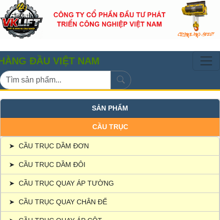
ẦU VIỆT NAM
SẢN PHẨM
CẦU TRỤC
➤
CẦU TRỤC DẦM ĐƠN
➤
CẦU TRỤC DẦM ĐÔI
➤
CẦU TRỤC QUAY ÁP TƯỜNG
➤
CẦU TRỤC QUAY CHÂN ĐẾ