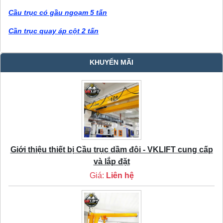
Cầu trục có gầu ngoạm 5 tấn
Cần trục quay áp cột 2 tấn
KHUYẾN MÃI
Giới thiệu thiết bị Cầu trục dầm đôi - VKLIFT cung cấp
và lắp đặt
Giá:
Liên hệ