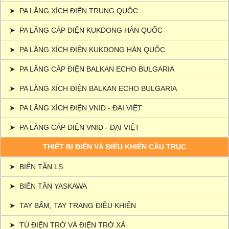
➤
PA LĂNG XÍCH ĐIỆN TRUNG QUỐC
➤
PA LĂNG CÁP ĐIỆN KUKDONG HÀN QUỐC
➤
PA LĂNG XÍCH ĐIỆN KUKDONG HÀN QUỐC
➤
PA LĂNG CÁP ĐIỆN BALKAN ECHO BULGARIA
➤
PA LĂNG XÍCH ĐIỆN BALKAN ECHO BULGARIA
➤
PA LĂNG XÍCH ĐIỆN VNID - ĐẠI VIỆT
➤
PA LĂNG CÁP ĐIỆN VNID - ĐẠI VIỆT
THIẾT BỊ ĐIỆN VÀ ĐIỀU KHIỂN CẦU TRỤC
➤
BIẾN TẦN LS
➤
BIẾN TẦN YASKAWA
➤
TAY BẤM, TAY TRANG ĐIỀU KHIỂN
➤
TỦ ĐIỆN TRỞ VÀ ĐIỆN TRỞ XẢ