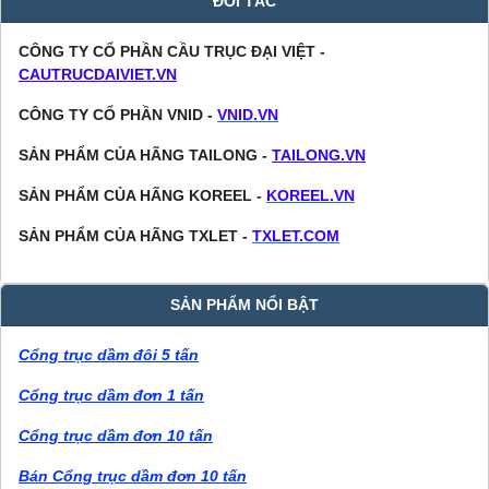
ĐỐI TÁC
CÔNG TY CỔ PHẦN CẦU TRỤC ĐẠI VIỆT -
CAUTRUCDAIVIET.VN
CÔNG TY CỔ PHẦN VNID -
VNID.VN
SẢN PHẨM CỦA HÃNG TAILONG -
TAILONG.VN
SẢN PHẨM CỦA HÃNG KOREEL -
KOREEL.VN
SẢN PHẨM CỦA HÃNG TXLET -
TXLET.COM
SẢN PHẨM NỔI BẬT
Cổng trục dầm đôi 5 tấn
Cổng trục dầm đơn 1 tấn
Cổng trục dầm đơn 10 tấn
Bán Cổng trục dầm đơn 10 tấn