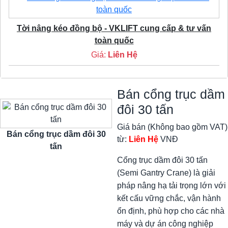
Tời nâng kéo đồng bộ - VKLIFT cung cấp & tư vấn
toàn quốc
Giá:
Liên Hệ
Bán cổng trục dầm
đôi 30 tấn
Giá bán (Không bao gồm VAT)
Bán cổng trục dầm đôi 30
từ:
Liên Hệ
VNĐ
tấn
Cổng trục dầm đôi 30 tấn
(Semi Gantry Crane) là giải
pháp nâng hạ tải trọng lớn với
kết cấu vững chắc, vận hành
ổn định, phù hợp cho các nhà
máy và dự án công nghiệp