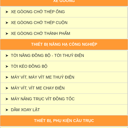
XE GÒONG
➤
XE GÒONG CHỞ THÉP ỐNG
➤
XE GÒONG CHỞ THÉP CUỘN
➤
XE GÒONG CHỞ THÀNH PHẨM
THIẾT BỊ NÂNG HẠ CÔNG NGHIỆP
➤
TỜI NÂNG ĐỒNG BỘ - TỜI THUỶ ĐIỆN
➤
TỜI KÉO ĐỒNG BỘ
➤
MÁY VÍT, MÁY VÍT ME THUỶ ĐIỆN
➤
MÁY VÍT, VÍT ME CHẠY ĐIỆN
➤
MÁY NÂNG TRỤC VÍT ĐỒNG TỐC
➤
DẦM XOAY LẬT
THIẾT BỊ, PHỤ KIỆN CẦU TRỤC