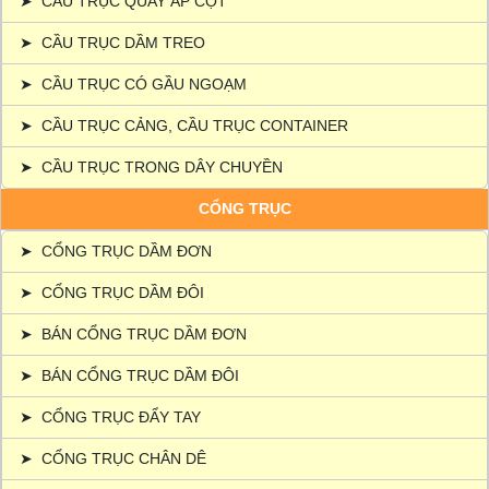
➤
CẦU TRỤC QUAY ÁP CỘT
➤
CẦU TRỤC DẦM TREO
➤
CẦU TRỤC CÓ GẦU NGOẠM
➤
CẦU TRỤC CẢNG, CẦU TRỤC CONTAINER
➤
CẦU TRỤC TRONG DÂY CHUYỀN
CỔNG TRỤC
➤
CỔNG TRỤC DẦM ĐƠN
➤
CỔNG TRỤC DẦM ĐÔI
➤
BÁN CỔNG TRỤC DẦM ĐƠN
➤
BÁN CỔNG TRỤC DẦM ĐÔI
➤
CỔNG TRỤC ĐẨY TAY
➤
CỔNG TRỤC CHÂN DÊ