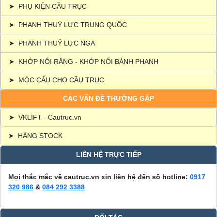
➤
PHỤ KIỆN CẦU TRỤC
➤
PHANH THUỶ LỰC TRUNG QUỐC
➤
PHANH THUỶ LỰC NGA
➤
KHỚP NỐI RĂNG - KHỚP NỐI BÁNH PHANH
➤
MÓC CẨU CHO CẦU TRỤC
CÁC VẤN ĐỀ THƯỜNG GẶP
➤
VKLIFT - Cautruc.vn
➤
HÀNG STOCK
LIÊN HỆ TRỰC TIẾP
Mọi thắc mắc về cautruc.vn xin liên hệ đến số hotline:
0917
320 986
&
084 292 3388