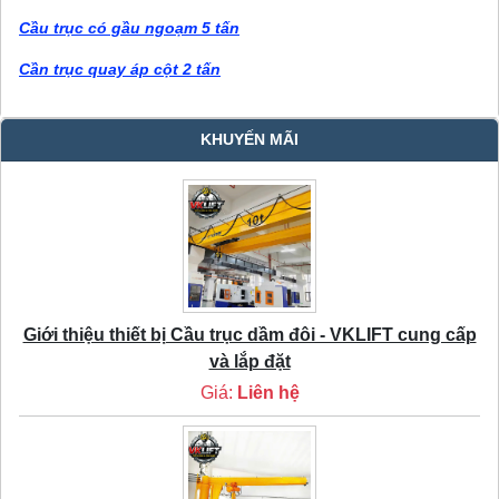
Cầu trục có gầu ngoạm 5 tấn
Cần trục quay áp cột 2 tấn
KHUYẾN MÃI
Giới thiệu thiết bị Cầu trục dầm đôi - VKLIFT cung cấp
và lắp đặt
Giá:
Liên hệ