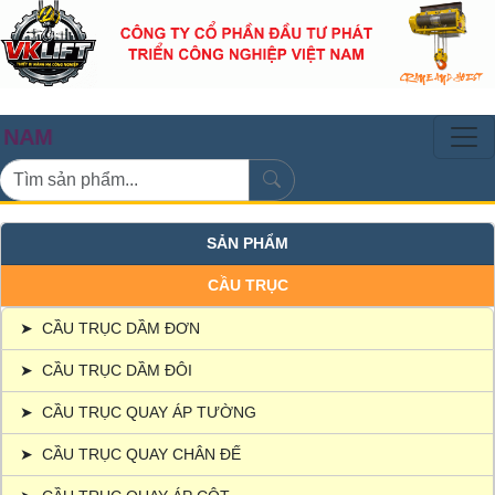
CẦU TRỤ
SẢN PHẨM
CẦU TRỤC
➤
CẦU TRỤC DẦM ĐƠN
➤
CẦU TRỤC DẦM ĐÔI
➤
CẦU TRỤC QUAY ÁP TƯỜNG
➤
CẦU TRỤC QUAY CHÂN ĐẾ