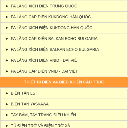
➤
PA LĂNG XÍCH ĐIỆN TRUNG QUỐC
➤
PA LĂNG CÁP ĐIỆN KUKDONG HÀN QUỐC
➤
PA LĂNG XÍCH ĐIỆN KUKDONG HÀN QUỐC
➤
PA LĂNG CÁP ĐIỆN BALKAN ECHO BULGARIA
➤
PA LĂNG XÍCH ĐIỆN BALKAN ECHO BULGARIA
➤
PA LĂNG XÍCH ĐIỆN VNID - ĐẠI VIỆT
➤
PA LĂNG CÁP ĐIỆN VNID - ĐẠI VIỆT
THIẾT BỊ ĐIỆN VÀ ĐIỀU KHIỂN CẦU TRỤC
➤
BIẾN TẦN LS
➤
BIẾN TẦN YASKAWA
➤
TAY BẤM, TAY TRANG ĐIỀU KHIỂN
➤
TỦ ĐIỆN TRỞ VÀ ĐIỆN TRỞ XẢ