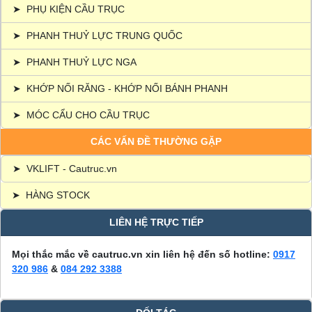
➤
PHỤ KIỆN CẦU TRỤC
➤
PHANH THUỶ LỰC TRUNG QUỐC
➤
PHANH THUỶ LỰC NGA
➤
KHỚP NỐI RĂNG - KHỚP NỐI BÁNH PHANH
➤
MÓC CẨU CHO CẦU TRỤC
CÁC VẤN ĐỀ THƯỜNG GẶP
➤
VKLIFT - Cautruc.vn
➤
HÀNG STOCK
LIÊN HỆ TRỰC TIẾP
Mọi thắc mắc về cautruc.vn xin liên hệ đến số hotline:
0917
320 986
&
084 292 3388