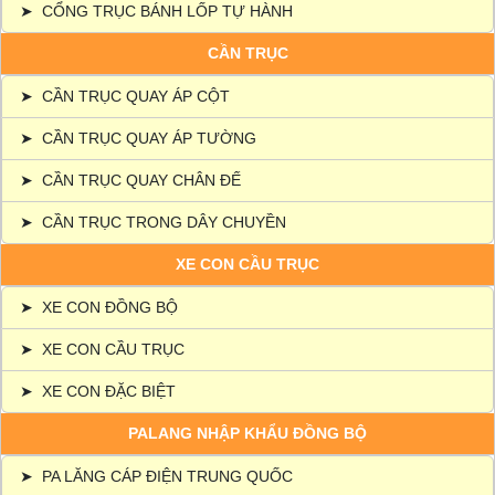
➤
CỔNG TRỤC BÁNH LỐP TỰ HÀNH
CẦN TRỤC
➤
CẦN TRỤC QUAY ÁP CỘT
➤
CẦN TRỤC QUAY ÁP TƯỜNG
➤
CẦN TRỤC QUAY CHÂN ĐẾ
➤
CẦN TRỤC TRONG DÂY CHUYỀN
XE CON CẦU TRỤC
➤
XE CON ĐỒNG BỘ
➤
XE CON CẦU TRỤC
➤
XE CON ĐẶC BIỆT
PALANG NHẬP KHẨU ĐỒNG BỘ
➤
PA LĂNG CÁP ĐIỆN TRUNG QUỐC