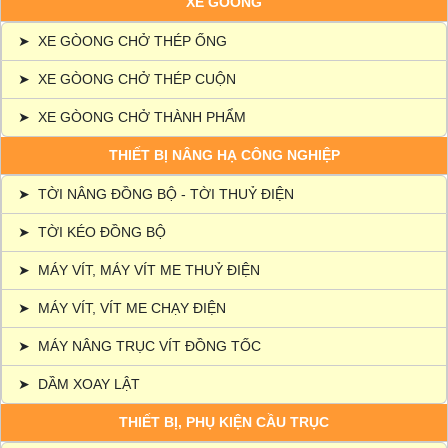
XE GÒONG
➤
XE GÒONG CHỞ THÉP ỐNG
➤
XE GÒONG CHỞ THÉP CUỘN
➤
XE GÒONG CHỞ THÀNH PHẨM
THIẾT BỊ NÂNG HẠ CÔNG NGHIỆP
➤
TỜI NÂNG ĐỒNG BỘ - TỜI THUỶ ĐIỆN
➤
TỜI KÉO ĐỒNG BỘ
➤
MÁY VÍT, MÁY VÍT ME THUỶ ĐIỆN
➤
MÁY VÍT, VÍT ME CHẠY ĐIỆN
➤
MÁY NÂNG TRỤC VÍT ĐỒNG TỐC
➤
DẦM XOAY LẬT
THIẾT BỊ, PHỤ KIỆN CẦU TRỤC