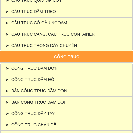
➤
CẦU TRỤC QUAY ÁP CỘT
➤
CẦU TRỤC DẦM TREO
➤
CẦU TRỤC CÓ GẦU NGOẠM
➤
CẦU TRỤC CẢNG, CẦU TRỤC CONTAINER
➤
CẦU TRỤC TRONG DÂY CHUYỀN
CỔNG TRỤC
➤
CỔNG TRỤC DẦM ĐƠN
➤
CỔNG TRỤC DẦM ĐÔI
➤
BÁN CỔNG TRỤC DẦM ĐƠN
➤
BÁN CỔNG TRỤC DẦM ĐÔI
➤
CỔNG TRỤC ĐẨY TAY
➤
CỔNG TRỤC CHÂN DÊ