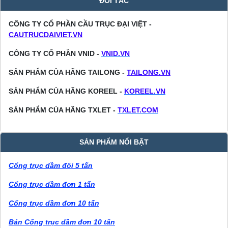
ĐỐI TÁC
CÔNG TY CỔ PHẦN CẦU TRỤC ĐẠI VIỆT -
CAUTRUCDAIVIET.VN
CÔNG TY CỔ PHẦN VNID -
VNID.VN
SẢN PHẨM CỦA HÃNG TAILONG -
TAILONG.VN
SẢN PHẨM CỦA HÃNG KOREEL -
KOREEL.VN
SẢN PHẨM CỦA HÃNG TXLET -
TXLET.COM
SẢN PHẨM NỔI BẬT
Cổng trục dầm đôi 5 tấn
Cổng trục dầm đơn 1 tấn
Cổng trục dầm đơn 10 tấn
Bán Cổng trục dầm đơn 10 tấn