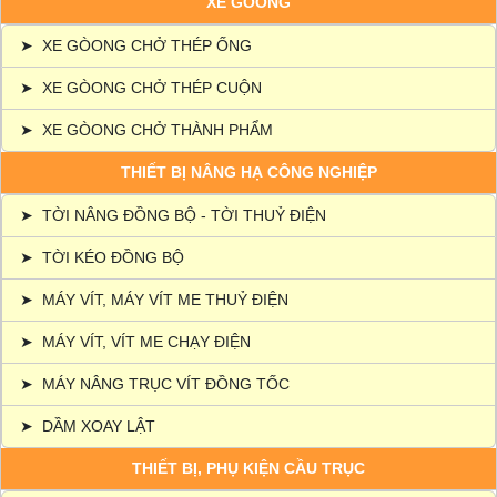
XE GÒONG
➤
XE GÒONG CHỞ THÉP ỐNG
➤
XE GÒONG CHỞ THÉP CUỘN
➤
XE GÒONG CHỞ THÀNH PHẨM
THIẾT BỊ NÂNG HẠ CÔNG NGHIỆP
➤
TỜI NÂNG ĐỒNG BỘ - TỜI THUỶ ĐIỆN
➤
TỜI KÉO ĐỒNG BỘ
➤
MÁY VÍT, MÁY VÍT ME THUỶ ĐIỆN
➤
MÁY VÍT, VÍT ME CHẠY ĐIỆN
➤
MÁY NÂNG TRỤC VÍT ĐỒNG TỐC
➤
DẦM XOAY LẬT
THIẾT BỊ, PHỤ KIỆN CẦU TRỤC