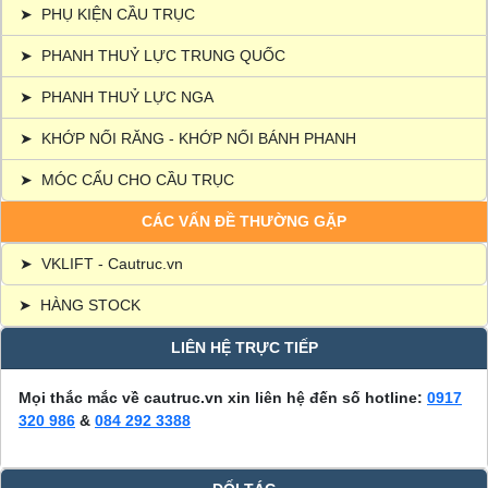
➤
PHỤ KIỆN CẦU TRỤC
➤
PHANH THUỶ LỰC TRUNG QUỐC
➤
PHANH THUỶ LỰC NGA
➤
KHỚP NỐI RĂNG - KHỚP NỐI BÁNH PHANH
➤
MÓC CẨU CHO CẦU TRỤC
CÁC VẤN ĐỀ THƯỜNG GẶP
➤
VKLIFT - Cautruc.vn
➤
HÀNG STOCK
LIÊN HỆ TRỰC TIẾP
Mọi thắc mắc về cautruc.vn xin liên hệ đến số hotline:
0917
320 986
&
084 292 3388