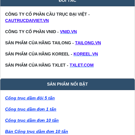
ĐỐI TÁC
CÔNG TY CỔ PHẦN CẦU TRỤC ĐẠI VIỆT -
CAUTRUCDAIVIET.VN
CÔNG TY CỔ PHẦN VNID -
VNID.VN
SẢN PHẨM CỦA HÃNG TAILONG -
TAILONG.VN
SẢN PHẨM CỦA HÃNG KOREEL -
KOREEL.VN
SẢN PHẨM CỦA HÃNG TXLET -
TXLET.COM
SẢN PHẨM NỔI BẬT
Cổng trục dầm đôi 5 tấn
Cổng trục dầm đơn 1 tấn
Cổng trục dầm đơn 10 tấn
Bán Cổng trục dầm đơn 10 tấn