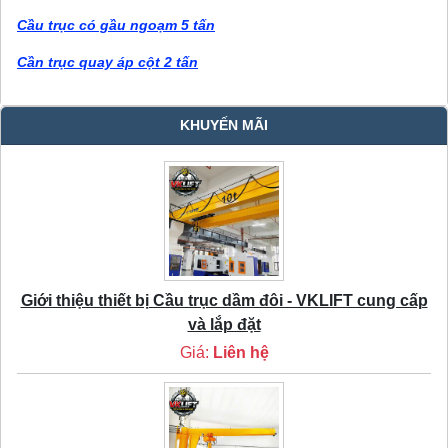
Cầu trục có gầu ngoạm 5 tấn
Cần trục quay áp cột 2 tấn
KHUYẾN MÃI
Giới thiệu thiết bị Cầu trục dầm đôi - VKLIFT cung cấp
và lắp đặt
Giá:
Liên hệ