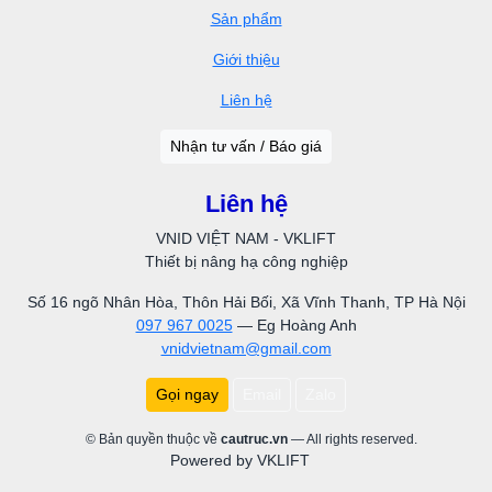
Sản phẩm
Giới thiệu
Liên hệ
Nhận tư vấn / Báo giá
Liên hệ
VNID VIỆT NAM - VKLIFT
Thiết bị nâng hạ công nghiệp
Số 16 ngõ Nhân Hòa, Thôn Hải Bối, Xã Vĩnh Thanh, TP Hà Nội
097 967 0025
— Eg Hoàng Anh
vnidvietnam@gmail.com
Gọi ngay
Email
Zalo
© Bản quyền thuộc về
cautruc.vn
— All rights reserved.
Powered by VKLIFT