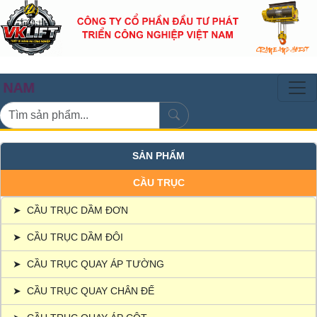
CẦU TR
SẢN PHẨM
CẦU TRỤC
➤
CẦU TRỤC DẦM ĐƠN
➤
CẦU TRỤC DẦM ĐÔI
➤
CẦU TRỤC QUAY ÁP TƯỜNG
➤
CẦU TRỤC QUAY CHÂN ĐẾ