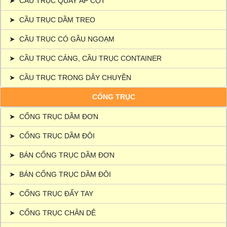
➤
CẦU TRỤC QUAY ÁP CỘT
➤
CẦU TRỤC DẦM TREO
➤
CẦU TRỤC CÓ GẦU NGOẠM
➤
CẦU TRỤC CẢNG, CẦU TRỤC CONTAINER
➤
CẦU TRỤC TRONG DÂY CHUYỀN
CỔNG TRỤC
➤
CỔNG TRỤC DẦM ĐƠN
➤
CỔNG TRỤC DẦM ĐÔI
➤
BÁN CỔNG TRỤC DẦM ĐƠN
➤
BÁN CỔNG TRỤC DẦM ĐÔI
➤
CỔNG TRỤC ĐẨY TAY
➤
CỔNG TRỤC CHÂN DÊ