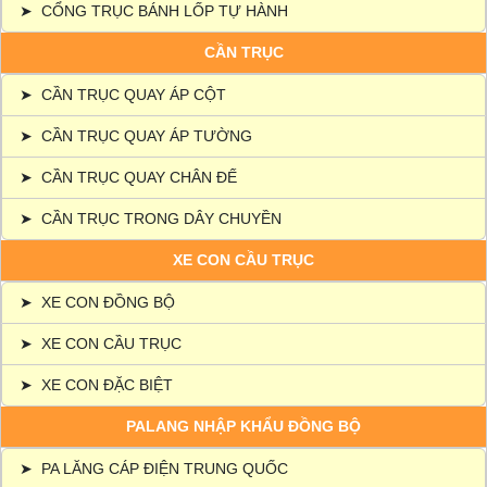
➤
CỔNG TRỤC BÁNH LỐP TỰ HÀNH
CẦN TRỤC
➤
CẦN TRỤC QUAY ÁP CỘT
➤
CẦN TRỤC QUAY ÁP TƯỜNG
➤
CẦN TRỤC QUAY CHÂN ĐẾ
➤
CẦN TRỤC TRONG DÂY CHUYỀN
XE CON CẦU TRỤC
➤
XE CON ĐỒNG BỘ
➤
XE CON CẦU TRỤC
➤
XE CON ĐẶC BIỆT
PALANG NHẬP KHẨU ĐỒNG BỘ
➤
PA LĂNG CÁP ĐIỆN TRUNG QUỐC