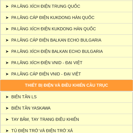
➤
PA LĂNG XÍCH ĐIỆN TRUNG QUỐC
➤
PA LĂNG CÁP ĐIỆN KUKDONG HÀN QUỐC
➤
PA LĂNG XÍCH ĐIỆN KUKDONG HÀN QUỐC
➤
PA LĂNG CÁP ĐIỆN BALKAN ECHO BULGARIA
➤
PA LĂNG XÍCH ĐIỆN BALKAN ECHO BULGARIA
➤
PA LĂNG XÍCH ĐIỆN VNID - ĐẠI VIỆT
➤
PA LĂNG CÁP ĐIỆN VNID - ĐẠI VIỆT
THIẾT BỊ ĐIỆN VÀ ĐIỀU KHIỂN CẦU TRỤC
➤
BIẾN TẦN LS
➤
BIẾN TẦN YASKAWA
➤
TAY BẤM, TAY TRANG ĐIỀU KHIỂN
➤
TỦ ĐIỆN TRỞ VÀ ĐIỆN TRỞ XẢ