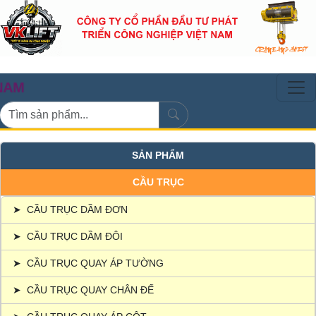
CẦU TRỤC
SẢN PHẨM
CẦU TRỤC
➤
CẦU TRỤC DẦM ĐƠN
➤
CẦU TRỤC DẦM ĐÔI
➤
CẦU TRỤC QUAY ÁP TƯỜNG
➤
CẦU TRỤC QUAY CHÂN ĐẾ