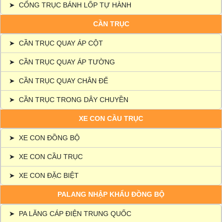
➤
CỔNG TRỤC BÁNH LỐP TỰ HÀNH
CẦN TRỤC
➤
CẦN TRỤC QUAY ÁP CỘT
➤
CẦN TRỤC QUAY ÁP TƯỜNG
➤
CẦN TRỤC QUAY CHÂN ĐẾ
➤
CẦN TRỤC TRONG DÂY CHUYỀN
XE CON CẦU TRỤC
➤
XE CON ĐỒNG BỘ
➤
XE CON CẦU TRỤC
➤
XE CON ĐẶC BIỆT
PALANG NHẬP KHẨU ĐỒNG BỘ
➤
PA LĂNG CÁP ĐIỆN TRUNG QUỐC