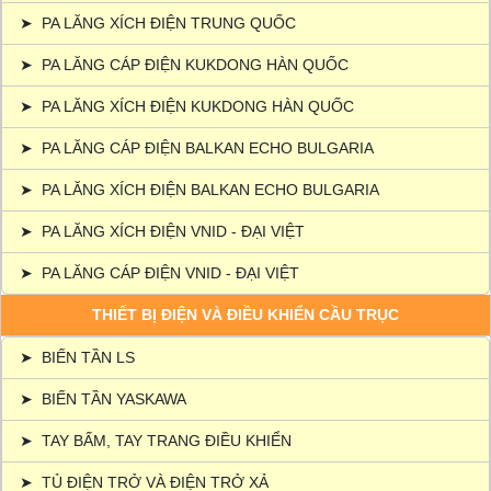
➤
PA LĂNG XÍCH ĐIỆN TRUNG QUỐC
➤
PA LĂNG CÁP ĐIỆN KUKDONG HÀN QUỐC
➤
PA LĂNG XÍCH ĐIỆN KUKDONG HÀN QUỐC
➤
PA LĂNG CÁP ĐIỆN BALKAN ECHO BULGARIA
➤
PA LĂNG XÍCH ĐIỆN BALKAN ECHO BULGARIA
➤
PA LĂNG XÍCH ĐIỆN VNID - ĐẠI VIỆT
➤
PA LĂNG CÁP ĐIỆN VNID - ĐẠI VIỆT
THIẾT BỊ ĐIỆN VÀ ĐIỀU KHIỂN CẦU TRỤC
➤
BIẾN TẦN LS
➤
BIẾN TẦN YASKAWA
➤
TAY BẤM, TAY TRANG ĐIỀU KHIỂN
➤
TỦ ĐIỆN TRỞ VÀ ĐIỆN TRỞ XẢ