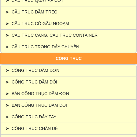
➤
CẦU TRỤC QUAY ÁP CỘT
➤
CẦU TRỤC DẦM TREO
➤
CẦU TRỤC CÓ GẦU NGOẠM
➤
CẦU TRỤC CẢNG, CẦU TRỤC CONTAINER
➤
CẦU TRỤC TRONG DÂY CHUYỀN
CỔNG TRỤC
➤
CỔNG TRỤC DẦM ĐƠN
➤
CỔNG TRỤC DẦM ĐÔI
➤
BÁN CỔNG TRỤC DẦM ĐƠN
➤
BÁN CỔNG TRỤC DẦM ĐÔI
➤
CỔNG TRỤC ĐẨY TAY
➤
CỔNG TRỤC CHÂN DÊ