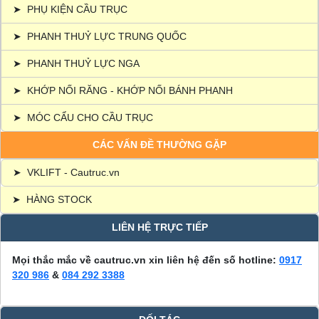
➤
PHỤ KIỆN CẦU TRỤC
➤
PHANH THUỶ LỰC TRUNG QUỐC
➤
PHANH THUỶ LỰC NGA
➤
KHỚP NỐI RĂNG - KHỚP NỐI BÁNH PHANH
➤
MÓC CẨU CHO CẦU TRỤC
CÁC VẤN ĐỀ THƯỜNG GẶP
➤
VKLIFT - Cautruc.vn
➤
HÀNG STOCK
LIÊN HỆ TRỰC TIẾP
Mọi thắc mắc về cautruc.vn xin liên hệ đến số hotline:
0917
320 986
&
084 292 3388