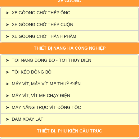
XE GÒONG
➤
XE GÒONG CHỞ THÉP ỐNG
➤
XE GÒONG CHỞ THÉP CUỘN
➤
XE GÒONG CHỞ THÀNH PHẨM
THIẾT BỊ NÂNG HẠ CÔNG NGHIỆP
➤
TỜI NÂNG ĐỒNG BỘ - TỜI THUỶ ĐIỆN
➤
TỜI KÉO ĐỒNG BỘ
➤
MÁY VÍT, MÁY VÍT ME THUỶ ĐIỆN
➤
MÁY VÍT, VÍT ME CHẠY ĐIỆN
➤
MÁY NÂNG TRỤC VÍT ĐỒNG TỐC
➤
DẦM XOAY LẬT
THIẾT BỊ, PHỤ KIỆN CẦU TRỤC