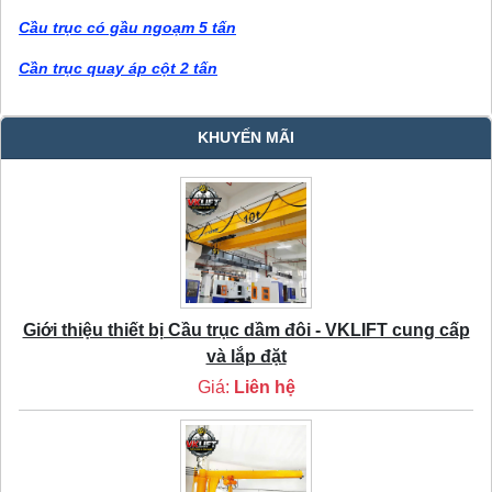
Cầu trục có gầu ngoạm 5 tấn
Cần trục quay áp cột 2 tấn
KHUYẾN MÃI
Giới thiệu thiết bị Cầu trục dầm đôi - VKLIFT cung cấp
và lắp đặt
Giá:
Liên hệ